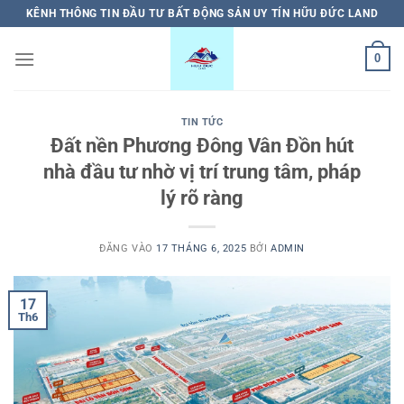
Bỏ
KÊNH THÔNG TIN ĐẦU TƯ BẤT ĐỘNG SẢN UY TÍN HỮU ĐỨC LAND
qua
nội
0
dung
TIN TỨC
Đất nền Phương Đông Vân Đồn hút
nhà đầu tư nhờ vị trí trung tâm, pháp
lý rõ ràng
ĐĂNG VÀO
17 THÁNG 6, 2025
BỞI
ADMIN
17
Th6