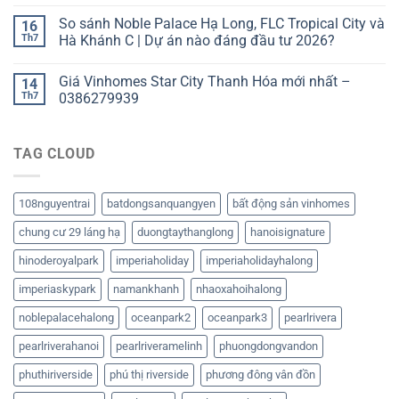
So sánh Noble Palace Hạ Long, FLC Tropical City và
16
Th7
Hà Khánh C | Dự án nào đáng đầu tư 2026?
Giá Vinhomes Star City Thanh Hóa mới nhất –
14
Th7
0386279939
TAG CLOUD
108nguyentrai
batdongsanquangyen
bất động sản vinhomes
chung cư 29 láng hạ
duongtaythanglong
hanoisignature
hinoderoyalpark
imperiaholiday
imperiaholidayhalong
imperiaskypark
namankhanh
nhaoxahoihalong
noblepalacehalong
oceanpark2
oceanpark3
pearlrivera
pearlriverahanoi
pearlriveramelinh
phuongdongvandon
phuthiriverside
phú thị riverside
phương đông vân đồn