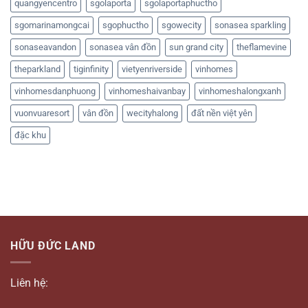
quangyencentro
sgolaporta
sgolaportaphuctho
sgomarinamongcai
sgophuctho
sgowecity
sonasea sparkling
sonaseavandon
sonasea vân đồn
sun grand city
theflamevine
theparkland
tiginfinity
vietyenriverside
vinhomes
vinhomesdanphuong
vinhomeshaivanbay
vinhomeshalongxanh
vuonvuaresort
vân đồn
wecityhalong
đất nền việt yên
đặc khu
HỮU ĐỨC LAND
Liên hệ: