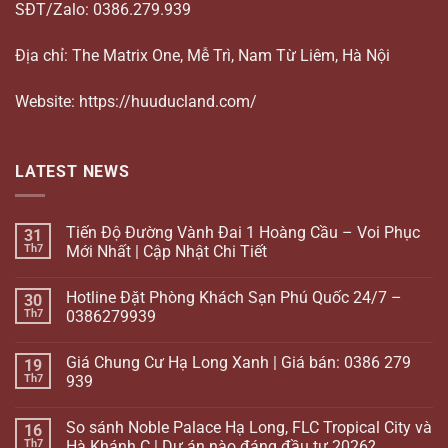
SĐT/Zalo: 0386.279.939
Địa chỉ: The Matrix One, Mễ Trì, Nam Từ Liêm, Hà Nội
Website: https://huuducland.com/
LATEST NEWS
Tiến Độ Đường Vành Đai 1 Hoàng Cầu – Voi Phục
31
Th7
Mới Nhất | Cập Nhật Chi Tiết
Hotline Đặt Phòng Khách Sạn Phú Quốc 24/7 –
30
Th7
0386279939
Giá Chung Cư Hạ Long Xanh | Giá bán: 0386 279
19
Th7
939
So sánh Noble Palace Hạ Long, FLC Tropical City và
16
Th7
Hà Khánh C | Dự án nào đáng đầu tư 2026?