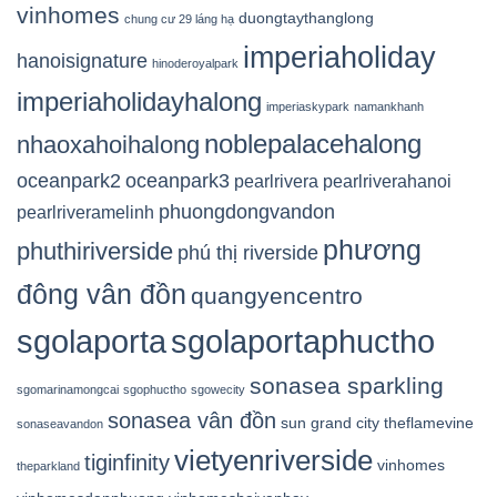
vinhomes
duongtaythanglong
chung cư 29 láng hạ
imperiaholiday
hanoisignature
hinoderoyalpark
imperiaholidayhalong
imperiaskypark
namankhanh
noblepalacehalong
nhaoxahoihalong
oceanpark2
oceanpark3
pearlrivera
pearlriverahanoi
phuongdongvandon
pearlriveramelinh
phương
phuthiriverside
phú thị riverside
đông vân đồn
quangyencentro
sgolaporta
sgolaportaphuctho
sonasea sparkling
sgomarinamongcai
sgophuctho
sgowecity
sonasea vân đồn
sun grand city
theflamevine
sonaseavandon
vietyenriverside
tiginfinity
vinhomes
theparkland