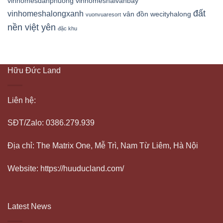
vinhomesdanphuong
vinhomeshaivanbay
đất
vinhomeshalongxanh
vân đồn
wecityhalong
vuonvuaresort
nền việt yên
đặc khu
Hữu Đức Land
Liên hệ:
SĐT/Zalo: 0386.279.939
Địa chỉ: The Matrix One, Mễ Trì, Nam Từ Liêm, Hà Nội
Website: https://huuducland.com/
Latest News