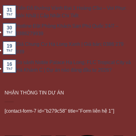
Tiến Độ Đường Vành Đai 1 Hoàng Cầu – Voi Phục
31
Th7
Mới Nhất | Cập Nhật Chi Tiết
Hotline Đặt Phòng Khách Sạn Phú Quốc 24/7 –
30
Th7
0386279939
Giá Chung Cư Hạ Long Xanh | Giá bán: 0386 279
19
Th7
939
So sánh Noble Palace Hạ Long, FLC Tropical City và
16
Th7
Hà Khánh C | Dự án nào đáng đầu tư 2026?
NHẬN THÔNG TIN DỰ ÁN
[contact-form-7 id="b279c58" title="Form liên hệ 1"]