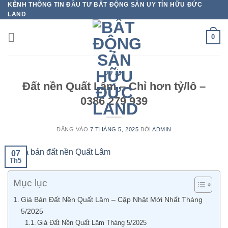
KÊNH THÔNG TIN ĐẦU TƯ BẤT ĐỘNG SẢN UY TÍN HỮU ĐỨC
Bỏ
LAND
qua
nội
0
dung
DỰ ÁN
Đất nền Quất Lâm – Chỉ hơn tỷ/lô –
0386 279 939
ĐĂNG VÀO
7 THÁNG 5, 2025
BỞI
ADMIN
07
Th5
Mục lục
Giá Bán Đất Nền Quất Lâm – Cập Nhật Mới Nhất Tháng
5/2025
Giá Đất Nền Quất Lâm Tháng 5/2025