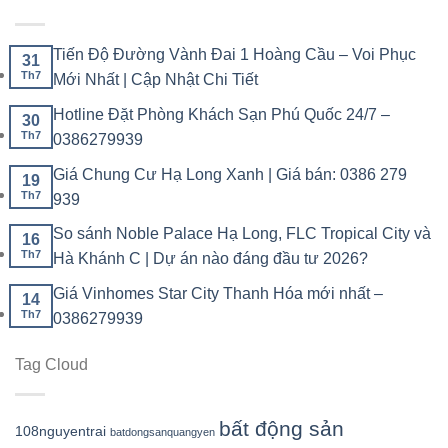
Tiến Độ Đường Vành Đai 1 Hoàng Cầu – Voi Phục
31
Th7
Mới Nhất | Cập Nhật Chi Tiết
Hotline Đặt Phòng Khách Sạn Phú Quốc 24/7 –
30
Th7
0386279939
Giá Chung Cư Hạ Long Xanh | Giá bán: 0386 279
19
Th7
939
So sánh Noble Palace Hạ Long, FLC Tropical City và
16
Th7
Hà Khánh C | Dự án nào đáng đầu tư 2026?
Giá Vinhomes Star City Thanh Hóa mới nhất –
14
Th7
0386279939
Tag Cloud
bất động sản
108nguyentrai
batdongsanquangyen