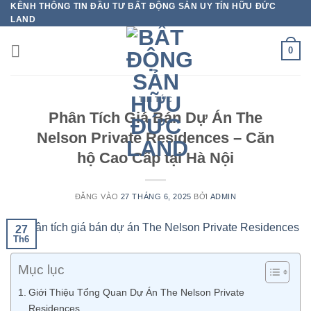
KÊNH THÔNG TIN ĐẦU TƯ BẤT ĐỘNG SẢN UY TÍN HỮU ĐỨC
Bỏ
LAND
qua
nội
0
dung
TIN TỨC
Phân Tích Giá Bán Dự Án The
Nelson Private Residences – Căn
hộ Cao Cấp tại Hà Nội
ĐĂNG VÀO
27 THÁNG 6, 2025
BỞI
ADMIN
27
Th6
Mục lục
Giới Thiệu Tổng Quan Dự Án The Nelson Private
Residences