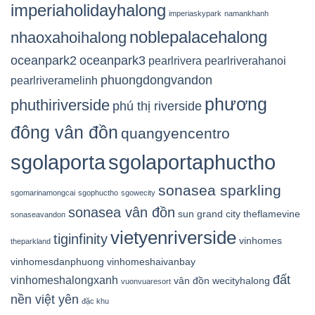
imperiaholidayhalong
imperiaskypark
namankhanh
noblepalacehalong
nhaoxahoihalong
oceanpark2
oceanpark3
pearlrivera
pearlriverahanoi
phuongdongvandon
pearlriveramelinh
phương
phuthiriverside
phú thị riverside
đông vân đồn
quangyencentro
sgolaporta
sgolaportaphuctho
sonasea sparkling
sgomarinamongcai
sgophuctho
sgowecity
sonasea vân đồn
sun grand city
theflamevine
sonaseavandon
vietyenriverside
tiginfinity
vinhomes
theparkland
vinhomesdanphuong
vinhomeshaivanbay
đất
vinhomeshalongxanh
vân đồn
wecityhalong
vuonvuaresort
nền việt yên
đặc khu