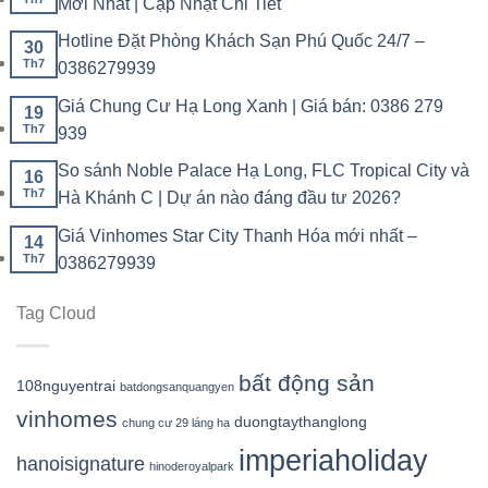
Mới Nhất | Cập Nhật Chi Tiết
Hotline Đặt Phòng Khách Sạn Phú Quốc 24/7 –
30
Th7
0386279939
Giá Chung Cư Hạ Long Xanh | Giá bán: 0386 279
19
Th7
939
So sánh Noble Palace Hạ Long, FLC Tropical City và
16
Th7
Hà Khánh C | Dự án nào đáng đầu tư 2026?
Giá Vinhomes Star City Thanh Hóa mới nhất –
14
Th7
0386279939
Tag Cloud
bất động sản
108nguyentrai
batdongsanquangyen
vinhomes
duongtaythanglong
chung cư 29 láng hạ
imperiaholiday
hanoisignature
hinoderoyalpark