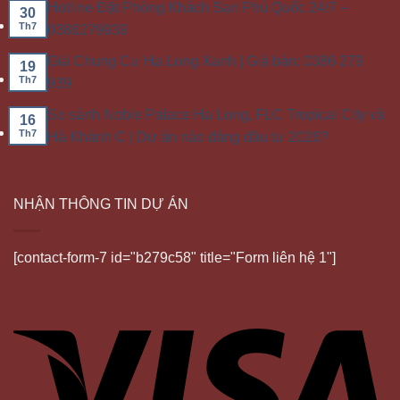
Hotline Đặt Phòng Khách Sạn Phú Quốc 24/7 –
30
Th7
0386279939
Giá Chung Cư Hạ Long Xanh | Giá bán: 0386 279
19
Th7
939
So sánh Noble Palace Hạ Long, FLC Tropical City và
16
Th7
Hà Khánh C | Dự án nào đáng đầu tư 2026?
NHẬN THÔNG TIN DỰ ÁN
[contact-form-7 id="b279c58" title="Form liên hệ 1"]