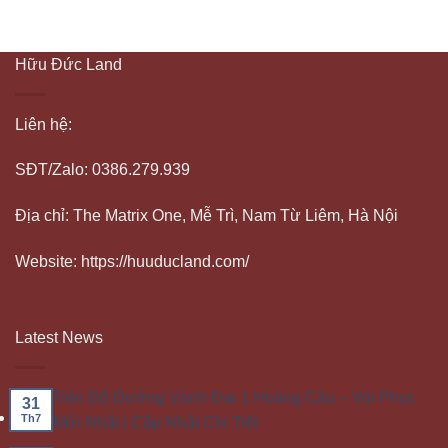
Hữu Đức Land
Liên hệ:
SĐT/Zalo: 0386.279.939
Địa chỉ: The Matrix One, Mễ Trì, Nam Từ Liêm, Hà Nội
Website: https://huuducland.com/
Latest News
Tiến Độ Đường Vành Đai 1 Hoàng Cầu – Voi Phục
31
Th7
Mới Nhất | Cập Nhật Chi Tiết