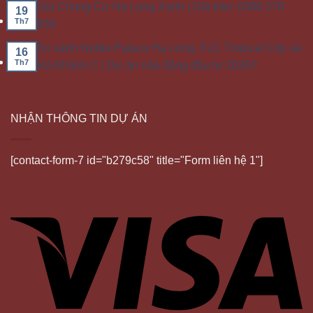
Giá Chung Cư Hạ Long Xanh | Giá bán: 0386 279
19
Th7
939
So sánh Noble Palace Hạ Long, FLC Tropical City và
16
Th7
Hà Khánh C | Dự án nào đáng đầu tư 2026?
NHẬN THÔNG TIN DỰ ÁN
[contact-form-7 id="b279c58" title="Form liên hệ 1"]