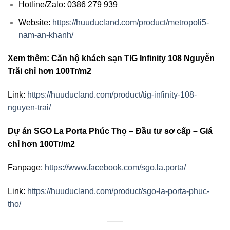
Hotline/Zalo: 0386 279 939
Website:
https://huuducland.com/product/metropoli5-
nam-an-khanh/
Xem thêm: Căn hộ khách sạn TIG Infinity 108 Nguyễn
Trãi chỉ hơn 100Tr/m2
Link:
https://huuducland.com/product/tig-infinity-108-
nguyen-trai/
Dự án SGO La Porta Phúc Thọ – Đầu tư sơ cấp – Giá
chỉ hơn 100Tr/m2
Fanpage:
https://www.facebook.com/sgo.la.porta/
Link:
https://huuducland.com/product/sgo-la-porta-phuc-
tho/