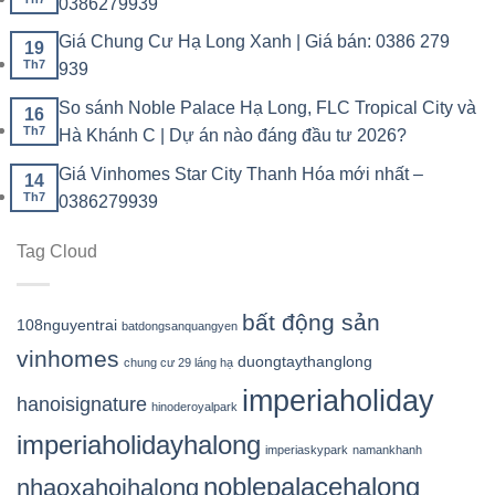
0386279939
Giá Chung Cư Hạ Long Xanh | Giá bán: 0386 279
19
Th7
939
So sánh Noble Palace Hạ Long, FLC Tropical City và
16
Th7
Hà Khánh C | Dự án nào đáng đầu tư 2026?
Giá Vinhomes Star City Thanh Hóa mới nhất –
14
Th7
0386279939
Tag Cloud
bất động sản
108nguyentrai
batdongsanquangyen
vinhomes
duongtaythanglong
chung cư 29 láng hạ
imperiaholiday
hanoisignature
hinoderoyalpark
imperiaholidayhalong
imperiaskypark
namankhanh
noblepalacehalong
nhaoxahoihalong