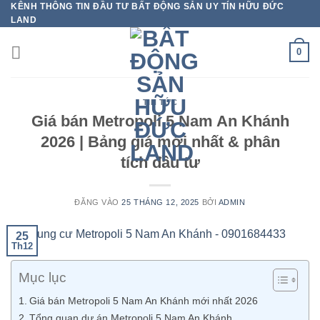
KÊNH THÔNG TIN ĐẦU TƯ BẤT ĐỘNG SẢN UY TÍN HỮU ĐỨC
Bỏ
LAND
qua
nội
0
dung
TIN TỨC
Giá bán Metropoli 5 Nam An Khánh
2026 | Bảng giá mới nhất & phân
tích đầu tư
ĐĂNG VÀO
25 THÁNG 12, 2025
BỞI
ADMIN
25
Th12
Mục lục
Giá bán Metropoli 5 Nam An Khánh mới nhất 2026
Tổng quan dự án Metropoli 5 Nam An Khánh