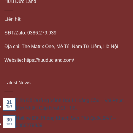
Hữu Đức Land
Liên hệ:
SĐT/Zalo: 0386.279.939
Địa chỉ: The Matrix One, Mễ Trì, Nam Từ Liêm, Hà Nội
Website: https://huuducland.com/
Latest News
Tiến Độ Đường Vành Đai 1 Hoàng Cầu – Voi Phục
31
Th7
Mới Nhất | Cập Nhật Chi Tiết
Hotline Đặt Phòng Khách Sạn Phú Quốc 24/7 –
30
Th7
0386279939