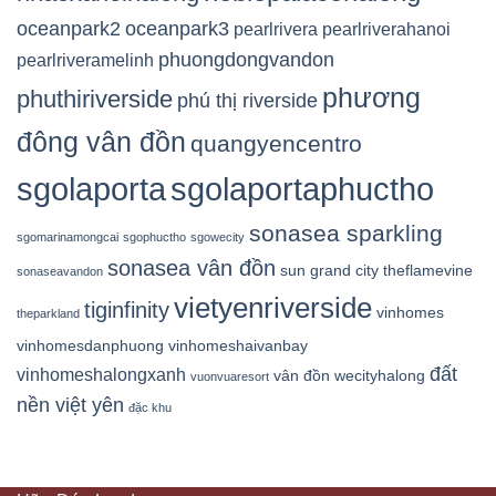
oceanpark2
oceanpark3
pearlrivera
pearlriverahanoi
phuongdongvandon
pearlriveramelinh
phương
phuthiriverside
phú thị riverside
đông vân đồn
quangyencentro
sgolaporta
sgolaportaphuctho
sonasea sparkling
sgomarinamongcai
sgophuctho
sgowecity
sonasea vân đồn
sun grand city
theflamevine
sonaseavandon
vietyenriverside
tiginfinity
vinhomes
theparkland
vinhomesdanphuong
vinhomeshaivanbay
đất
vinhomeshalongxanh
vân đồn
wecityhalong
vuonvuaresort
nền việt yên
đặc khu