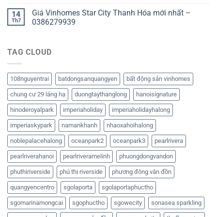
Giá Vinhomes Star City Thanh Hóa mới nhất –
14
Th7
0386279939
TAG CLOUD
108nguyentrai
batdongsanquangyen
bất động sản vinhomes
chung cư 29 láng hạ
duongtaythanglong
hanoisignature
hinoderoyalpark
imperiaholiday
imperiaholidayhalong
imperiaskypark
namankhanh
nhaoxahoihalong
noblepalacehalong
oceanpark2
oceanpark3
pearlrivera
pearlriverahanoi
pearlriveramelinh
phuongdongvandon
phuthiriverside
phú thị riverside
phương đông vân đồn
quangyencentro
sgolaporta
sgolaportaphuctho
sgomarinamongcai
sgophuctho
sgowecity
sonasea sparkling