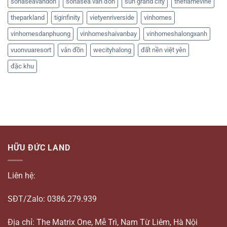
sonaseavandon
sonasea vân đồn
sun grand city
theflamevine
theparkland
tiginfinity
vietyenriverside
vinhomes
vinhomesdanphuong
vinhomeshaivanbay
vinhomeshalongxanh
vuonvuaresort
vân đồn
wecityhalong
đất nền việt yên
đặc khu
HỮU ĐỨC LAND
Liên hệ:
SĐT/Zalo: 0386.279.939
Địa chỉ: The Matrix One, Mễ Trì, Nam Từ Liêm, Hà Nội