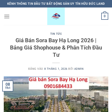
Bỏ
KÊNH THÔNG TIN ĐẦU TƯ BẤT ĐỘNG SẢN UY TÍN HỮU ĐỨC LAND
qua
nội
0
dung
TIN TỨC
Giá Bán Sora Bay Hạ Long 2026 |
Bảng Giá Shophouse & Phân Tích Đầu
Tư
ĐĂNG VÀO
8 THÁNG 1, 2026
BỞI
ADMIN
08
Th1