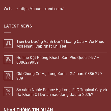
Website: https://huuducland.com/
LATEST NEWS
Tiến Độ Đường Vành Đai 1 Hoàng Cầu – Voi Phục
31
Th7
Mới Nhất | Cập Nhật Chi Tiết
Hotline Đặt Phòng Khách Sạn Phú Quốc 24/7 –
30
Th7
0386279939
Giá Chung Cư Hạ Long Xanh | Giá bán: 0386 279
19
Th7
939
So sánh Noble Palace Hạ Long, FLC Tropical City và
16
Th7
Hà Khánh C | Dự án nào đáng đầu tư 2026?
NHẬN THÔNG TIN DỰ ÁN