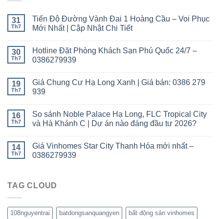
Tiến Độ Đường Vành Đai 1 Hoàng Cầu – Voi Phục
31
Th7
Mới Nhất | Cập Nhật Chi Tiết
Hotline Đặt Phòng Khách Sạn Phú Quốc 24/7 –
30
Th7
0386279939
Giá Chung Cư Hạ Long Xanh | Giá bán: 0386 279
19
Th7
939
So sánh Noble Palace Hạ Long, FLC Tropical City
16
Th7
và Hà Khánh C | Dự án nào đáng đầu tư 2026?
Giá Vinhomes Star City Thanh Hóa mới nhất –
14
Th7
0386279939
TAG CLOUD
108nguyentrai
batdongsanquangyen
bất động sản vinhomes