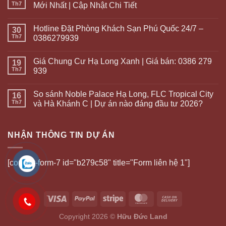
Th7
Mới Nhất | Cập Nhật Chi Tiết
Hotline Đặt Phòng Khách Sạn Phú Quốc 24/7 –
30
Th7
0386279939
Giá Chung Cư Hạ Long Xanh | Giá bán: 0386 279
19
Th7
939
So sánh Noble Palace Hạ Long, FLC Tropical City
16
Th7
và Hà Khánh C | Dự án nào đáng đầu tư 2026?
NHẬN THÔNG TIN DỰ ÁN
[contact-form-7 id="b279c58" title="Form liên hệ 1"]
Copyright 2026 ©
Hữu Đức Land