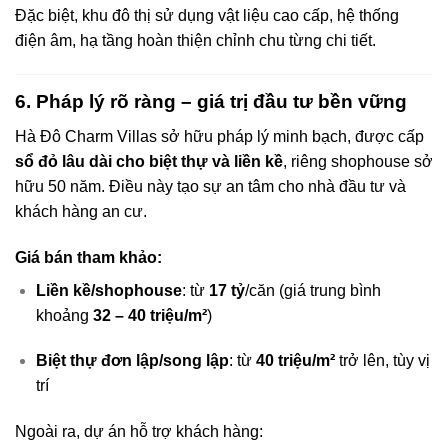
Đặc biệt, khu đô thị sử dụng vật liệu cao cấp, hệ thống
điện âm, hạ tầng hoàn thiện chỉnh chu từng chi tiết.
6. Pháp lý rõ ràng – giá trị đầu tư bền vững
Hà Đô Charm Villas sở hữu pháp lý minh bạch, được cấp
sổ đỏ lâu dài cho biệt thự và liền kề
, riêng shophouse sở
hữu 50 năm. Điều này tạo sự an tâm cho nhà đầu tư và
khách hàng an cư.
Giá bán tham khảo:
Liền kề/shophouse
: từ
17 tỷ
/căn (giá trung bình
khoảng
32 – 40 triệu/m²
)
Biệt thự đơn lập/song lập
: từ
40 triệu/m²
trở lên, tùy vị
trí
Ngoài ra, dự án hỗ trợ khách hàng: