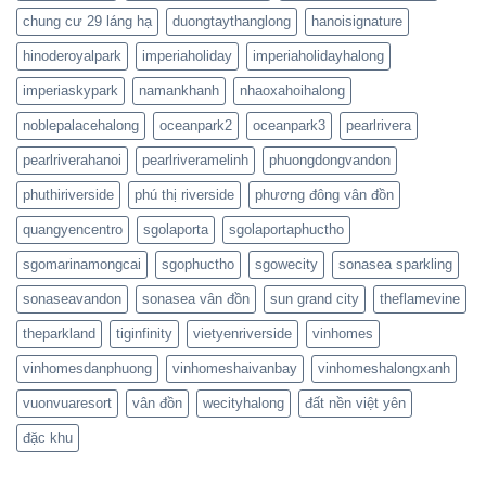
chung cư 29 láng hạ
duongtaythanglong
hanoisignature
hinoderoyalpark
imperiaholiday
imperiaholidayhalong
imperiaskypark
namankhanh
nhaoxahoihalong
noblepalacehalong
oceanpark2
oceanpark3
pearlrivera
pearlriverahanoi
pearlriveramelinh
phuongdongvandon
phuthiriverside
phú thị riverside
phương đông vân đồn
quangyencentro
sgolaporta
sgolaportaphuctho
sgomarinamongcai
sgophuctho
sgowecity
sonasea sparkling
sonaseavandon
sonasea vân đồn
sun grand city
theflamevine
theparkland
tiginfinity
vietyenriverside
vinhomes
vinhomesdanphuong
vinhomeshaivanbay
vinhomeshalongxanh
vuonvuaresort
vân đồn
wecityhalong
đất nền việt yên
đặc khu