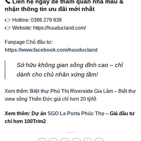
📞 Liên hệ ngay để tham quan nhà mẫu &
nhận thông tin ưu đãi mới nhất
👉 Hotline: 0386 279 939
👉 Website: https://huuducland.com/
Fanpage Chủ đầu tư:
https://www.facebook.com/huuducland
Sở hữu không gian sống đỉnh cao – chỉ
dành cho chủ nhân xứng tầm!
Xem thêm:
Biệt thự Phú Thị Riverside
Gia Lâm – Biệt thự
view sông Thiên Đức giá chỉ hơn 20 tỷ/lô
Xem thêm: Dự án
SGO La Porta Phúc Thọ
– Giá đầu tư
chỉ hơn 100Tr/m2