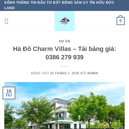
KÊNH THÔNG TIN ĐẦU TƯ BẤT ĐỘNG SẢN UY TÍN HỮU ĐỨC
Bỏ
LAND
qua
nội
0
dung
DỰ ÁN
Hà Đô Charm Villas – Tải bảng giá:
0386 279 939
ĐĂNG VÀO
16 THÁNG 7, 2025
BỞI
ADMIN
16
Th7