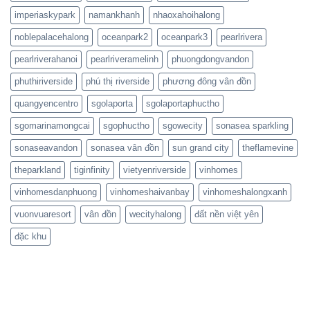
imperiaskypark
namankhanh
nhaoxahoihalong
noblepalacehalong
oceanpark2
oceanpark3
pearlrivera
pearlriverahanoi
pearlriveramelinh
phuongdongvandon
phuthiriverside
phú thị riverside
phương đông vân đồn
quangyencentro
sgolaporta
sgolaportaphuctho
sgomarinamongcai
sgophuctho
sgowecity
sonasea sparkling
sonaseavandon
sonasea vân đồn
sun grand city
theflamevine
theparkland
tiginfinity
vietyenriverside
vinhomes
vinhomesdanphuong
vinhomeshaivanbay
vinhomeshalongxanh
vuonvuaresort
vân đồn
wecityhalong
đất nền việt yên
đặc khu