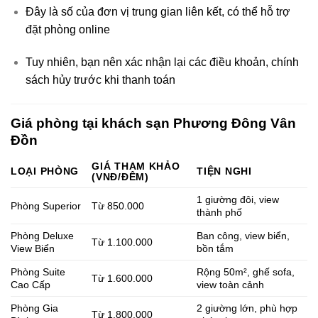
Đây là số của đơn vị trung gian liên kết, có thể hỗ trợ
đặt phòng online
Tuy nhiên, bạn nên xác nhận lại các điều khoản, chính
sách hủy trước khi thanh toán
Giá phòng tại khách sạn Phương Đông Vân
Đồn
GIÁ THAM KHẢO
LOẠI PHÒNG
TIỆN NGHI
(VNĐ/ĐÊM)
1 giường đôi, view
Phòng Superior
Từ 850.000
thành phố
Phòng Deluxe
Ban công, view biển,
Từ 1.100.000
View Biển
bồn tắm
Phòng Suite
Rộng 50m², ghế sofa,
Từ 1.600.000
Cao Cấp
view toàn cảnh
Phòng Gia
2 giường lớn, phù hợp
Từ 1.800.000