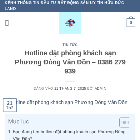
KÊNH THÔNG TIN ĐẦU TƯ BẤT ĐỘNG SẢN UY TÍN HỮU ĐỨC
Bỏ
LAND
qua
nội
0
dung
TIN TỨC
Hotline đặt phòng khách sạn
Phương Đông Vân Đồn – 0386 279
939
ĐĂNG VÀO
21 THÁNG 7, 2025
BỞI
ADMIN
21
Th7
Mục lục
Bạn đang tìm hotline đặt phòng khách sạn Phương Đông
Vân Đồn?