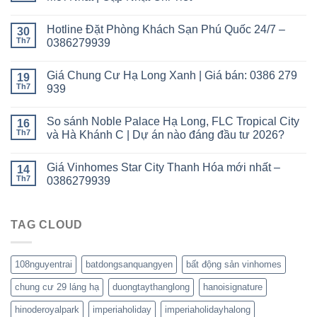
Hotline Đặt Phòng Khách Sạn Phú Quốc 24/7 –
30
Th7
0386279939
Giá Chung Cư Hạ Long Xanh | Giá bán: 0386 279
19
Th7
939
So sánh Noble Palace Hạ Long, FLC Tropical City
16
Th7
và Hà Khánh C | Dự án nào đáng đầu tư 2026?
Giá Vinhomes Star City Thanh Hóa mới nhất –
14
Th7
0386279939
TAG CLOUD
108nguyentrai
batdongsanquangyen
bất động sản vinhomes
chung cư 29 láng hạ
duongtaythanglong
hanoisignature
hinoderoyalpark
imperiaholiday
imperiaholidayhalong