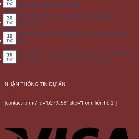
Th7
Mới Nhất | Cập Nhật Chi Tiết
Hotline Đặt Phòng Khách Sạn Phú Quốc 24/7 –
30
Th7
0386279939
Giá Chung Cư Hạ Long Xanh | Giá bán: 0386 279
19
Th7
939
So sánh Noble Palace Hạ Long, FLC Tropical City và
16
Th7
Hà Khánh C | Dự án nào đáng đầu tư 2026?
NHẬN THÔNG TIN DỰ ÁN
[contact-form-7 id="b279c58" title="Form liên hệ 1"]