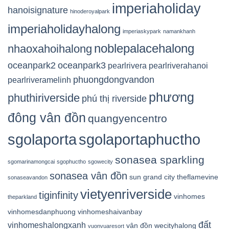
imperiaholiday
hanoisignature
hinoderoyalpark
imperiaholidayhalong
imperiaskypark
namankhanh
noblepalacehalong
nhaoxahoihalong
oceanpark2
oceanpark3
pearlrivera
pearlriverahanoi
phuongdongvandon
pearlriveramelinh
phương
phuthiriverside
phú thị riverside
đông vân đồn
quangyencentro
sgolaporta
sgolaportaphuctho
sonasea sparkling
sgomarinamongcai
sgophuctho
sgowecity
sonasea vân đồn
sun grand city
theflamevine
sonaseavandon
vietyenriverside
tiginfinity
vinhomes
theparkland
vinhomesdanphuong
vinhomeshaivanbay
đất
vinhomeshalongxanh
vân đồn
wecityhalong
vuonvuaresort