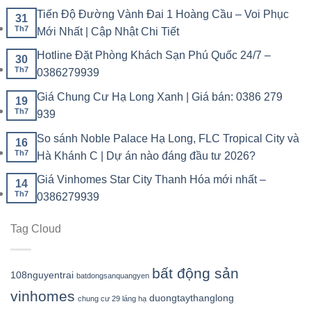
Tiến Độ Đường Vành Đai 1 Hoàng Cầu – Voi Phục
31
Th7
Mới Nhất | Cập Nhật Chi Tiết
Hotline Đặt Phòng Khách Sạn Phú Quốc 24/7 –
30
Th7
0386279939
Giá Chung Cư Hạ Long Xanh | Giá bán: 0386 279
19
Th7
939
So sánh Noble Palace Hạ Long, FLC Tropical City và
16
Th7
Hà Khánh C | Dự án nào đáng đầu tư 2026?
Giá Vinhomes Star City Thanh Hóa mới nhất –
14
Th7
0386279939
Tag Cloud
bất động sản
108nguyentrai
batdongsanquangyen
vinhomes
duongtaythanglong
chung cư 29 láng hạ