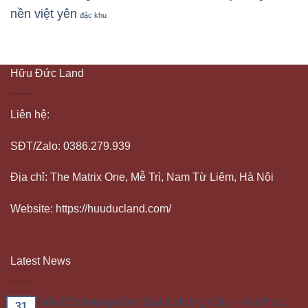
nền việt yên
đặc khu
Hữu Đức Land
Liên hệ:
SĐT/Zalo: 0386.279.939
Địa chỉ: The Matrix One, Mễ Trì, Nam Từ Liêm, Hà Nội
Website: https://huuducland.com/
Latest News
Tiến Độ Đường Vành Đai 1 Hoàng Cầu – Voi Phục
31