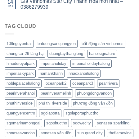
Giá Vinhomes Star City Thanh Hóa mới nhất –
14
Th7
0386279939
TAG CLOUD
108nguyentrai
batdongsanquangyen
bất động sản vinhomes
chung cư 29 láng hạ
duongtaythanglong
hanoisignature
hinoderoyalpark
imperiaholiday
imperiaholidayhalong
imperiaskypark
namankhanh
nhaoxahoihalong
noblepalacehalong
oceanpark2
oceanpark3
pearlrivera
pearlriverahanoi
pearlriveramelinh
phuongdongvandon
phuthiriverside
phú thị riverside
phương đông vân đồn
quangyencentro
sgolaporta
sgolaportaphuctho
sgomarinamongcai
sgophuctho
sgowecity
sonasea sparkling
sonaseavandon
sonasea vân đồn
sun grand city
theflamevine