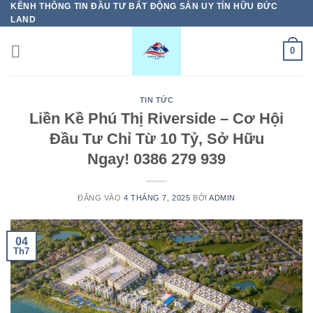
KÊNH THÔNG TIN ĐẦU TƯ BẤT ĐỘNG SẢN UY TÍN HỮU ĐỨC
Bỏ
LAND
qua
nội
0
dung
TIN TỨC
Liền Kề Phú Thị Riverside – Cơ Hội
Đầu Tư Chỉ Từ 10 Tỷ, Sở Hữu
Ngay! 0386 279 939
ĐĂNG VÀO
4 THÁNG 7, 2025
BỞI
ADMIN
04
Th7