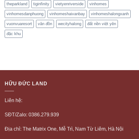
theparkland
tiginfinity
vietyenriverside
vinhomes
vinhomesdanphuong
vinhomeshaivanbay
vinhomeshalongxanh
vuonvuaresort
vân đồn
wecityhalong
đất nền việt yên
đặc khu
HỮU ĐỨC LAND
Liên hệ:
SĐT/Zalo: 0386.279.939
Địa chỉ: The Matrix One, Mễ Trì, Nam Từ Liêm, Hà Nội