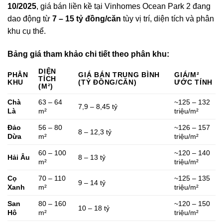
10/2025
, giá bán liền kề tại Vinhomes Ocean Park 2 đang
dao động từ
7 – 15 tỷ đồng/căn
tùy vị trí, diện tích và phân
khu cụ thể.
Bảng giá tham khảo chi tiết theo phân khu:
DIỆN
PHÂN
GIÁ BÁN TRUNG BÌNH
GIÁ/M²
TÍCH
KHU
(TỶ ĐỒNG/CĂN)
ƯỚC TÍNH
(M²)
Chà
63 – 64
~125 – 132
7,9 – 8,45 tỷ
Là
m²
triệu/m²
Đảo
56 – 80
~126 – 157
8 – 12,3 tỷ
Dừa
m²
triệu/m²
60 – 100
~120 – 140
Hải Âu
8 – 13 tỷ
m²
triệu/m²
Cọ
70 – 110
~125 – 135
9 – 14 tỷ
Xanh
m²
triệu/m²
San
80 – 160
~120 – 150
10 – 18 tỷ
Hô
m²
triệu/m²