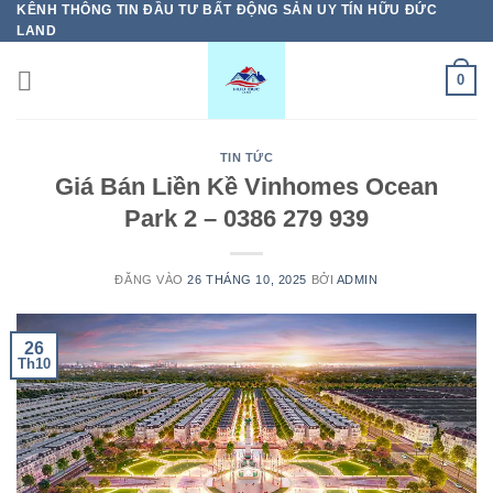
KÊNH THÔNG TIN ĐẦU TƯ BẤT ĐỘNG SẢN UY TÍN HỮU ĐỨC
Bỏ
LAND
qua
nội
0
dung
TIN TỨC
Giá Bán Liền Kề Vinhomes Ocean
Park 2 – 0386 279 939
ĐĂNG VÀO
26 THÁNG 10, 2025
BỞI
ADMIN
26
Th10