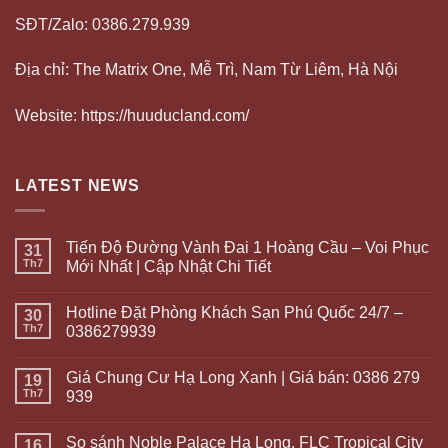
SĐT/Zalo: 0386.279.939
Địa chỉ: The Matrix One, Mễ Trì, Nam Từ Liêm, Hà Nội
Website: https://huuducland.com/
LATEST NEWS
Tiến Độ Đường Vành Đai 1 Hoàng Cầu – Voi Phục
31
Th7
Mới Nhất | Cập Nhật Chi Tiết
Hotline Đặt Phòng Khách Sạn Phú Quốc 24/7 –
30
Th7
0386279939
Giá Chung Cư Hạ Long Xanh | Giá bán: 0386 279
19
Th7
939
So sánh Noble Palace Hạ Long, FLC Tropical City
16