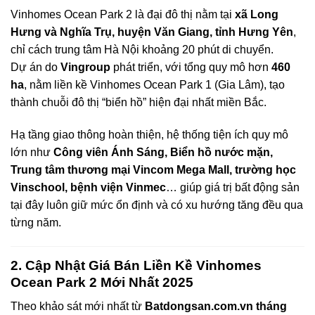
Vinhomes Ocean Park 2 là đại đô thị nằm tại
xã Long
Hưng và Nghĩa Trụ, huyện Văn Giang, tỉnh Hưng Yên
,
chỉ cách trung tâm Hà Nội khoảng 20 phút di chuyển.
Dự án do
Vingroup
phát triển, với tổng quy mô hơn
460
ha
, nằm liền kề Vinhomes Ocean Park 1 (Gia Lâm), tạo
thành chuỗi đô thị “biển hồ” hiện đại nhất miền Bắc.
Hạ tầng giao thông hoàn thiện, hệ thống tiện ích quy mô
lớn như
Công viên Ánh Sáng, Biển hồ nước mặn,
Trung tâm thương mại Vincom Mega Mall, trường học
Vinschool, bệnh viện Vinmec
… giúp giá trị bất động sản
tại đây luôn giữ mức ổn định và có xu hướng tăng đều qua
từng năm.
2. Cập Nhật Giá Bán Liền Kề Vinhomes
Ocean Park 2 Mới Nhất 2025
Theo khảo sát mới nhất từ
Batdongsan.com.vn tháng