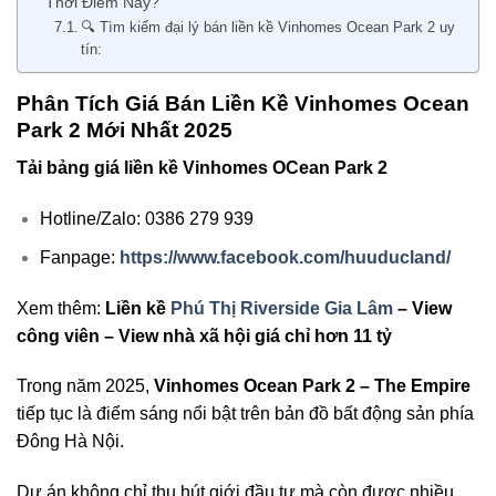
Thời Điểm Này?
🔍 Tìm kiếm đại lý bán liền kề Vinhomes Ocean Park 2 uy
tín:
Phân Tích Giá Bán Liền Kề Vinhomes Ocean
Park 2 Mới Nhất 2025
Tải bảng giá liền kề Vinhomes OCean Park 2
Hotline/Zalo: 0386 279 939
Fanpage:
https://www.facebook.com/huuducland/
Xem thêm:
Liền kề
Phú Thị Riverside Gia Lâm
– View
công viên – View nhà xã hội giá chỉ hơn 11 tỷ
Trong năm 2025,
Vinhomes Ocean Park 2 – The Empire
tiếp tục là điểm sáng nổi bật trên bản đồ bất động sản phía
Đông Hà Nội.
Dự án không chỉ thu hút giới đầu tư mà còn được nhiều