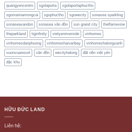
quangyencentro
sgolaporta
sgolaportaphuctho
sgomarinamongcai
sgophuctho
sgowecity
sonasea sparkling
sonaseavandon
sonasea vân đồn
sun grand city
theflamevine
theparkland
tiginfinity
vietyenriverside
vinhomes
vinhomesdanphuong
vinhomeshaivanbay
vinhomeshalongxanh
vuonvuaresort
vân đồn
wecityhalong
đất nền việt yên
đặc khu
HỮU ĐỨC LAND
Liên hệ: