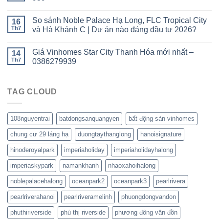
So sánh Noble Palace Hạ Long, FLC Tropical City
16
Th7
và Hà Khánh C | Dự án nào đáng đầu tư 2026?
Giá Vinhomes Star City Thanh Hóa mới nhất –
14
Th7
0386279939
TAG CLOUD
108nguyentrai
batdongsanquangyen
bất động sản vinhomes
chung cư 29 láng hạ
duongtaythanglong
hanoisignature
hinoderoyalpark
imperiaholiday
imperiaholidayhalong
imperiaskypark
namankhanh
nhaoxahoihalong
noblepalacehalong
oceanpark2
oceanpark3
pearlrivera
pearlriverahanoi
pearlriveramelinh
phuongdongvandon
phuthiriverside
phú thị riverside
phương đông vân đồn