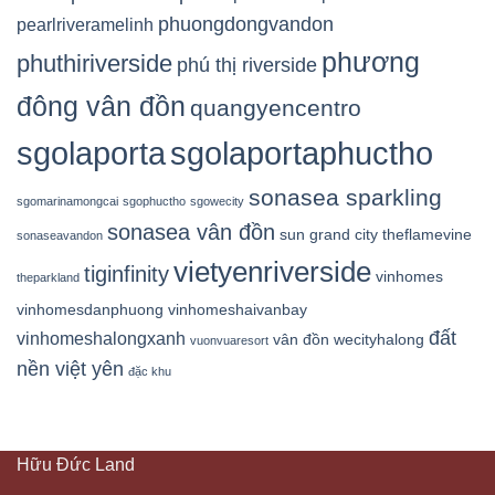
phuongdongvandon
pearlriveramelinh
phương
phuthiriverside
phú thị riverside
đông vân đồn
quangyencentro
sgolaporta
sgolaportaphuctho
sonasea sparkling
sgomarinamongcai
sgophuctho
sgowecity
sonasea vân đồn
sun grand city
theflamevine
sonaseavandon
vietyenriverside
tiginfinity
vinhomes
theparkland
vinhomesdanphuong
vinhomeshaivanbay
đất
vinhomeshalongxanh
vân đồn
wecityhalong
vuonvuaresort
nền việt yên
đặc khu
Hữu Đức Land