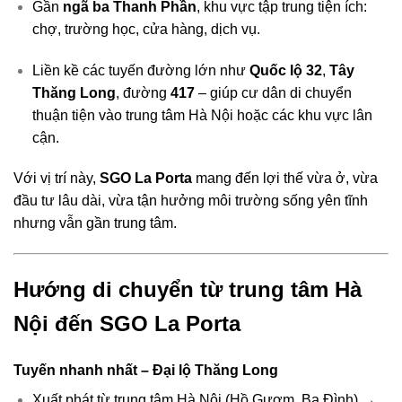
Gần
ngã ba Thanh Phần
, khu vực tập trung tiện ích:
chợ, trường học, cửa hàng, dịch vụ.
Liền kề các tuyến đường lớn như
Quốc lộ 32
,
Tây
Thăng Long
, đường
417
– giúp cư dân di chuyển
thuận tiện vào trung tâm Hà Nội hoặc các khu vực lân
cận.
Với vị trí này,
SGO La Porta
mang đến lợi thế vừa ở, vừa
đầu tư lâu dài, vừa tận hưởng môi trường sống yên tĩnh
nhưng vẫn gần trung tâm.
Hướng di chuyển từ trung tâm Hà
Nội đến SGO La Porta
Tuyến nhanh nhất – Đại lộ Thăng Long
Xuất phát từ trung tâm Hà Nội (Hồ Gươm, Ba Đình) →