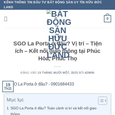
KÊNH THÔNG TIN ĐẦU TƯ BẤT ĐỘNG SẢN UY TÍN HỮU ĐỨC
Bỏ
LAND
qua
nội
0
dung
TIN TỨC
SGO La Porta ở đâu? Vị trí – Tiện
ích – Kết nối giao thông tại Phúc
Hòa, Phúc Thọ
ĐĂNG VÀO
19 THÁNG MƯỜI MỘT, 2025
BỞI
ADMIN
19
Th11
Mục lục
SGO La Porta ở đâu? Toàn cảnh vị trí và kết nối giao
thông