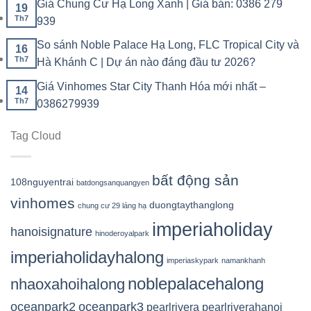
Giá Chung Cư Hạ Long Xanh | Giá bán: 0386 279
19
Th7
939
So sánh Noble Palace Hạ Long, FLC Tropical City và
16
Th7
Hà Khánh C | Dự án nào đáng đầu tư 2026?
Giá Vinhomes Star City Thanh Hóa mới nhất –
14
Th7
0386279939
Tag Cloud
bất động sản
108nguyentrai
batdongsanquangyen
vinhomes
duongtaythanglong
chung cư 29 láng hạ
imperiaholiday
hanoisignature
hinoderoyalpark
imperiaholidayhalong
imperiaskypark
namankhanh
noblepalacehalong
nhaoxahoihalong
oceanpark2
oceanpark3
pearlrivera
pearlriverahanoi