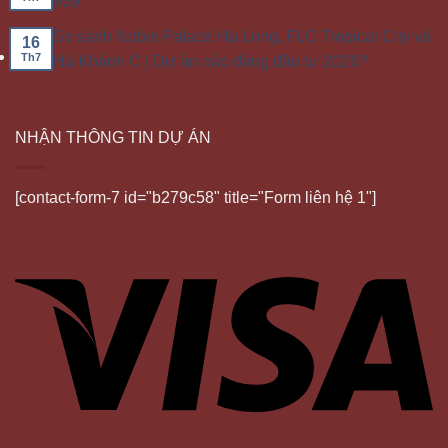
939
So sánh Noble Palace Hạ Long, FLC Tropical City và
16
Th7
Hà Khánh C | Dự án nào đáng đầu tư 2026?
NHẬN THÔNG TIN DỰ ÁN
[contact-form-7 id="b279c58" title="Form liên hệ 1"]