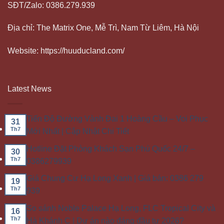
SĐT/Zalo: 0386.279.939
Địa chỉ: The Matrix One, Mễ Trì, Nam Từ Liêm, Hà Nội
Website: https://huuducland.com/
Latest News
Tiến Độ Đường Vành Đai 1 Hoàng Cầu – Voi Phục
31
Th7
Mới Nhất | Cập Nhật Chi Tiết
Hotline Đặt Phòng Khách Sạn Phú Quốc 24/7 –
30
Th7
0386279939
Giá Chung Cư Hạ Long Xanh | Giá bán: 0386 279
19
Th7
939
So sánh Noble Palace Hạ Long, FLC Tropical City và
16
Th7
Hà Khánh C | Dự án nào đáng đầu tư 2026?