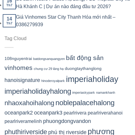
16
Th7
Hà Khánh C | Dự án nào đáng đầu tư 2026?
Giá Vinhomes Star City Thanh Hóa mới nhất –
14
Th7
0386279939
Tag Cloud
bất động sản
108nguyentrai
batdongsanquangyen
vinhomes
duongtaythanglong
chung cư 29 láng hạ
imperiaholiday
hanoisignature
hinoderoyalpark
imperiaholidayhalong
imperiaskypark
namankhanh
noblepalacehalong
nhaoxahoihalong
oceanpark2
oceanpark3
pearlrivera
pearlriverahanoi
phuongdongvandon
pearlriveramelinh
phương
phuthiriverside
phú thị riverside