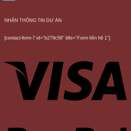
NHẬN THÔNG TIN DỰ ÁN
[contact-form-7 id="b279c58" title="Form liên hệ 1"]