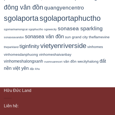
đông vân đồn
quangyencentro
sgolaporta
sgolaportaphuctho
sonasea sparkling
sgomarinamongcai
sgophuctho
sgowecity
sonasea vân đồn
sun grand city
theflamevine
sonaseavandon
vietyenriverside
tiginfinity
vinhomes
theparkland
vinhomesdanphuong
vinhomeshaivanbay
đất
vinhomeshalongxanh
vân đồn
wecityhalong
vuonvuaresort
nền việt yên
đặc khu
Hữu Đức Land
Liên hệ: