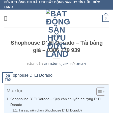
KÊNH THÔNG TIN ĐẦU TƯ BẤT ĐỘNG SẢN UY TÍN HỮU ĐỨC
Bỏ
LAND
qua
nội
0
dung
DỰ ÁN
Shophouse D’ El Dorado – Tải bảng
giá – 0386 279 939
ĐĂNG VÀO
20 THÁNG 5, 2025
BỞI
ADMIN
20
Th5
Mục lục
Shophouse D’ El Dorado – Quỹ căn chuyển nhượng D’ El
Dorado
Tại sao nên chọn Shophouse D’ El Dorado?