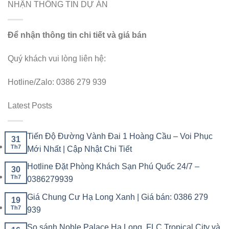
NHẬN THÔNG TIN DỰ ÁN
Để nhận thông tin chi tiết và giá bán
Quý khách vui lòng liên hệ:
Hotline/Zalo: 0386 279 939
Latest Posts
Tiến Độ Đường Vành Đai 1 Hoàng Cầu – Voi Phục
31
Th7
Mới Nhất | Cập Nhật Chi Tiết
Hotline Đặt Phòng Khách Sạn Phú Quốc 24/7 –
30
Th7
0386279939
Giá Chung Cư Hạ Long Xanh | Giá bán: 0386 279
19
Th7
939
So sánh Noble Palace Hạ Long, FLC Tropical City và