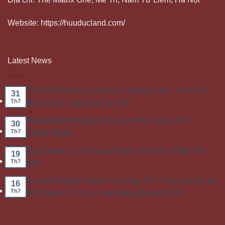
Website: https://huuducland.com/
Latest News
Tiến Độ Đường Vành Đai 1 Hoàng Cầu – Voi Phục
31
Th7
Mới Nhất | Cập Nhật Chi Tiết
Hotline Đặt Phòng Khách Sạn Phú Quốc 24/7 –
30
Th7
0386279939
Giá Chung Cư Hạ Long Xanh | Giá bán: 0386 279
19
Th7
939
So sánh Noble Palace Hạ Long, FLC Tropical City và
16
Th7
Hà Khánh C | Dự án nào đáng đầu tư 2026?