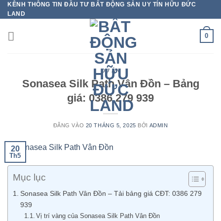
KÊNH THÔNG TIN ĐẦU TƯ BẤT ĐỘNG SẢN UY TÍN HỮU ĐỨC
Bỏ
LAND
qua
nội
0
dung
DỰ ÁN
Sonasea Silk Path Vân Đồn – Bảng
giá: 0386 279 939
ĐĂNG VÀO
20 THÁNG 5, 2025
BỞI
ADMIN
20
Th5
Mục lục
Sonasea Silk Path Vân Đồn – Tải bảng giá CĐT: 0386 279
939
Vị trí vàng của Sonasea Silk Path Vân Đồn