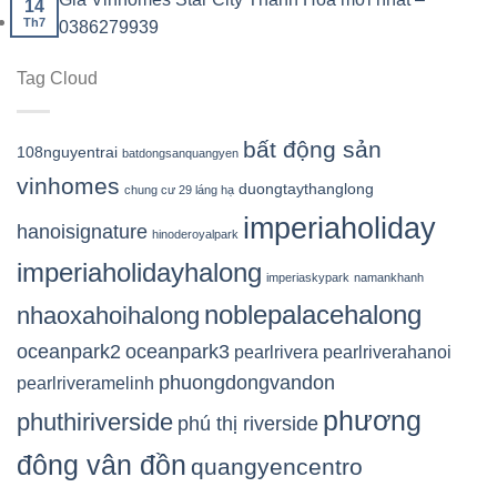
14
Th7
0386279939
Tag Cloud
bất động sản
108nguyentrai
batdongsanquangyen
vinhomes
duongtaythanglong
chung cư 29 láng hạ
imperiaholiday
hanoisignature
hinoderoyalpark
imperiaholidayhalong
imperiaskypark
namankhanh
noblepalacehalong
nhaoxahoihalong
oceanpark2
oceanpark3
pearlrivera
pearlriverahanoi
phuongdongvandon
pearlriveramelinh
phương
phuthiriverside
phú thị riverside
đông vân đồn
quangyencentro