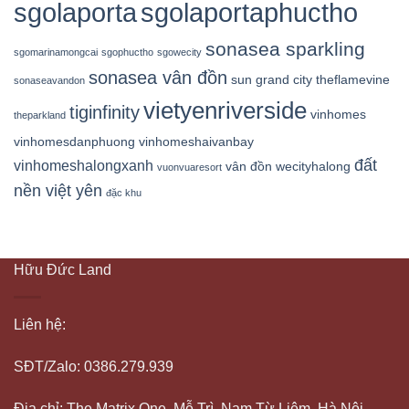
sgolaporta
sgolaportaphuctho
sonasea sparkling
sgomarinamongcai
sgophuctho
sgowecity
sonasea vân đồn
sun grand city
theflamevine
sonaseavandon
vietyenriverside
tiginfinity
vinhomes
theparkland
vinhomesdanphuong
vinhomeshaivanbay
đất
vinhomeshalongxanh
vân đồn
wecityhalong
vuonvuaresort
nền việt yên
đặc khu
Hữu Đức Land
Liên hệ:
SĐT/Zalo: 0386.279.939
Địa chỉ: The Matrix One, Mễ Trì, Nam Từ Liêm, Hà Nội