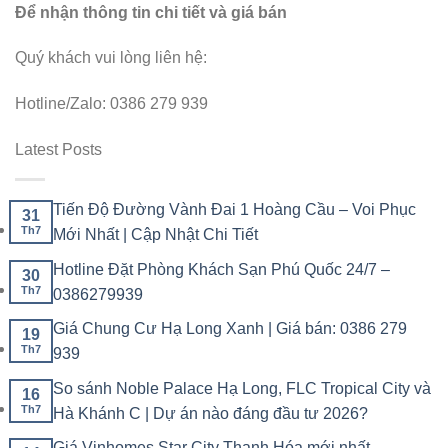
Để nhận thông tin chi tiết và giá bán
Quý khách vui lòng liên hệ:
Hotline/Zalo: 0386 279 939
Latest Posts
Tiến Độ Đường Vành Đai 1 Hoàng Cầu – Voi Phục
31
Th7
Mới Nhất | Cập Nhật Chi Tiết
Hotline Đặt Phòng Khách Sạn Phú Quốc 24/7 –
30
Th7
0386279939
Giá Chung Cư Hạ Long Xanh | Giá bán: 0386 279
19
Th7
939
So sánh Noble Palace Hạ Long, FLC Tropical City và
16
Th7
Hà Khánh C | Dự án nào đáng đầu tư 2026?
Giá Vinhomes Star City Thanh Hóa mới nhất –