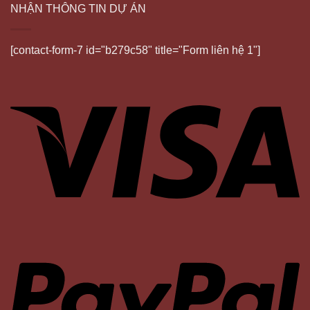
NHẬN THÔNG TIN DỰ ÁN
[contact-form-7 id="b279c58" title="Form liên hệ 1"]