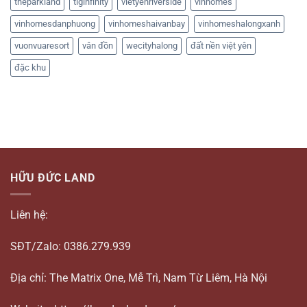
theparkland
tiginfinity
vietyenriverside
vinhomes
vinhomesdanphuong
vinhomeshaivanbay
vinhomeshalongxanh
vuonvuaresort
vân đồn
wecityhalong
đất nền việt yên
đặc khu
HỮU ĐỨC LAND
Liên hệ:
SĐT/Zalo: 0386.279.939
Địa chỉ: The Matrix One, Mễ Trì, Nam Từ Liêm, Hà Nội