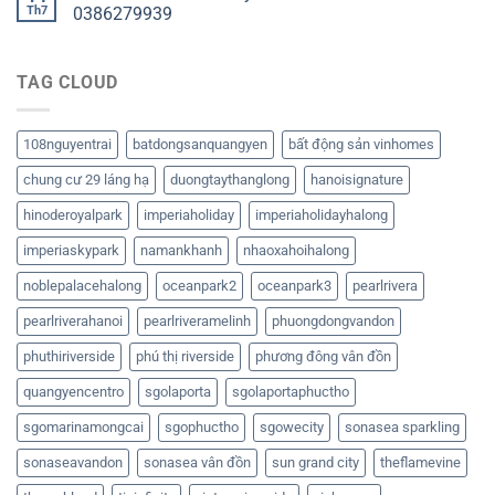
Th7
0386279939
TAG CLOUD
108nguyentrai
batdongsanquangyen
bất động sản vinhomes
chung cư 29 láng hạ
duongtaythanglong
hanoisignature
hinoderoyalpark
imperiaholiday
imperiaholidayhalong
imperiaskypark
namankhanh
nhaoxahoihalong
noblepalacehalong
oceanpark2
oceanpark3
pearlrivera
pearlriverahanoi
pearlriveramelinh
phuongdongvandon
phuthiriverside
phú thị riverside
phương đông vân đồn
quangyencentro
sgolaporta
sgolaportaphuctho
sgomarinamongcai
sgophuctho
sgowecity
sonasea sparkling
sonaseavandon
sonasea vân đồn
sun grand city
theflamevine