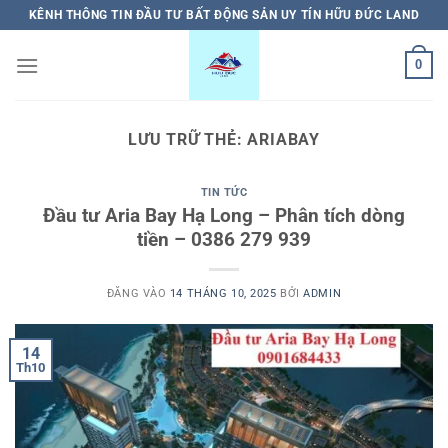
Bỏ
KÊNH THÔNG TIN ĐẦU TƯ BẤT ĐỘNG SẢN UY TÍN HỮU ĐỨC LAND
qua
nội
0
dung
LƯU TRỮ THẺ:
ARIABAY
TIN TỨC
Đầu tư Aria Bay Hạ Long – Phân tích dòng
tiền – 0386 279 939
ĐĂNG VÀO
14 THÁNG 10, 2025
BỞI
ADMIN
14
Th10