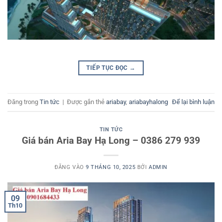
TIẾP TỤC ĐỌC
→
Đăng trong
Tin tức
|
Được gắn thẻ
ariabay
,
ariabayhalong
Để lại bình luận
TIN TỨC
Giá bán Aria Bay Hạ Long – 0386 279 939
ĐĂNG VÀO
9 THÁNG 10, 2025
BỞI
ADMIN
09
Th10