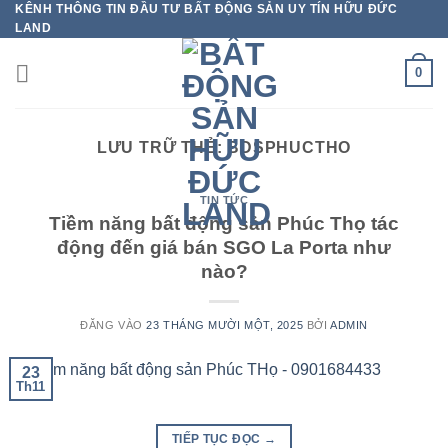
KÊNH THÔNG TIN ĐẦU TƯ BẤT ĐỘNG SẢN UY TÍN HỮU ĐỨC
Bỏ
LAND
qua
nội
0
dung
LƯU TRỮ THẺ:
BDSPHUCTHO
TIN TỨC
Tiềm năng bất động sản Phúc Thọ tác
động đến giá bán SGO La Porta như
nào?
ĐĂNG VÀO
23 THÁNG MƯỜI MỘT, 2025
BỞI
ADMIN
23
Th11
TIẾP TỤC ĐỌC
→