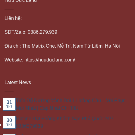
Hữu Đức Land
Liên hệ:
SĐT/Zalo: 0386.279.939
Địa chỉ: The Matrix One, Mễ Trì, Nam Từ Liêm, Hà Nội
Website: https://huuducland.com/
Latest News
Tiến Độ Đường Vành Đai 1 Hoàng Cầu – Voi Phục
31
Th7
Mới Nhất | Cập Nhật Chi Tiết
Hotline Đặt Phòng Khách Sạn Phú Quốc 24/7 –
30
Th7
0386279939