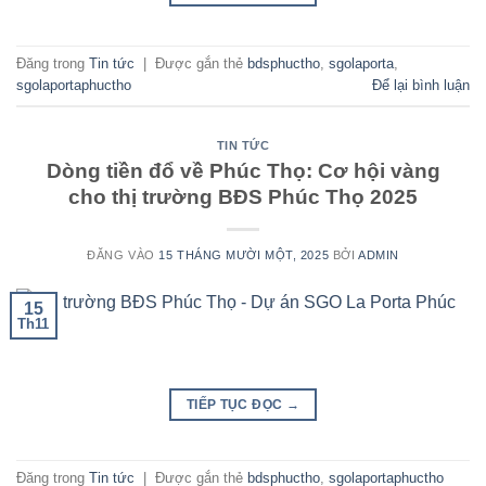
Đăng trong
Tin tức
|
Được gắn thẻ
bdsphuctho
,
sgolaporta
,
sgolaportaphuctho
Để lại bình luận
TIN TỨC
Dòng tiền đổ về Phúc Thọ: Cơ hội vàng
cho thị trường BĐS Phúc Thọ 2025
ĐĂNG VÀO
15 THÁNG MƯỜI MỘT, 2025
BỞI
ADMIN
15
Th11
TIẾP TỤC ĐỌC
→
Đăng trong
Tin tức
|
Được gắn thẻ
bdsphuctho
,
sgolaportaphuctho