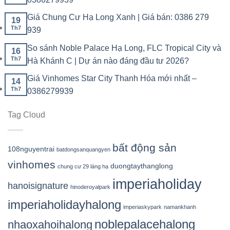
Giá Chung Cư Hạ Long Xanh | Giá bán: 0386 279
19
Th7
939
So sánh Noble Palace Hạ Long, FLC Tropical City và
16
Th7
Hà Khánh C | Dự án nào đáng đầu tư 2026?
Giá Vinhomes Star City Thanh Hóa mới nhất –
14
Th7
0386279939
Tag Cloud
bất động sản
108nguyentrai
batdongsanquangyen
vinhomes
duongtaythanglong
chung cư 29 láng hạ
imperiaholiday
hanoisignature
hinoderoyalpark
imperiaholidayhalong
imperiaskypark
namankhanh
noblepalacehalong
nhaoxahoihalong