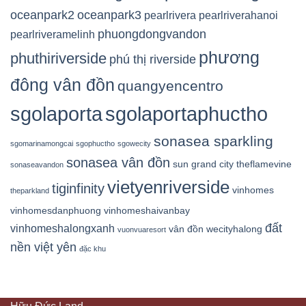
oceanpark2
oceanpark3
pearlrivera
pearlriverahanoi
phuongdongvandon
pearlriveramelinh
phương
phuthiriverside
phú thị riverside
đông vân đồn
quangyencentro
sgolaporta
sgolaportaphuctho
sonasea sparkling
sgomarinamongcai
sgophuctho
sgowecity
sonasea vân đồn
sun grand city
theflamevine
sonaseavandon
vietyenriverside
tiginfinity
vinhomes
theparkland
vinhomesdanphuong
vinhomeshaivanbay
đất
vinhomeshalongxanh
vân đồn
wecityhalong
vuonvuaresort
nền việt yên
đặc khu