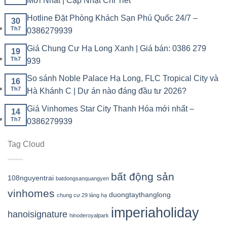
Mới Nhất | Cập Nhật Chi Tiết
Hotline Đặt Phòng Khách Sạn Phú Quốc 24/7 –
30
Th7
0386279939
Giá Chung Cư Hạ Long Xanh | Giá bán: 0386 279
19
Th7
939
So sánh Noble Palace Hạ Long, FLC Tropical City và
16
Th7
Hà Khánh C | Dự án nào đáng đầu tư 2026?
Giá Vinhomes Star City Thanh Hóa mới nhất –
14
Th7
0386279939
Tag Cloud
bất động sản
108nguyentrai
batdongsanquangyen
vinhomes
duongtaythanglong
chung cư 29 láng hạ
imperiaholiday
hanoisignature
hinoderoyalpark