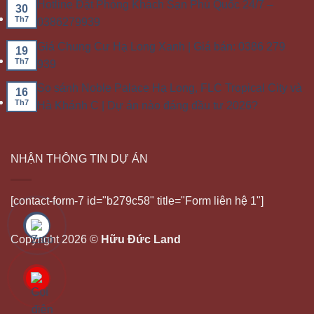
Hotline Đặt Phòng Khách Sạn Phú Quốc 24/7 –
30
Th7
0386279939
Giá Chung Cư Hạ Long Xanh | Giá bán: 0386 279
19
Th7
939
So sánh Noble Palace Hạ Long, FLC Tropical City và
16
Th7
Hà Khánh C | Dự án nào đáng đầu tư 2026?
NHẬN THÔNG TIN DỰ ÁN
[contact-form-7 id="b279c58" title="Form liên hệ 1"]
Copyright 2026 ©
Hữu Đức Land