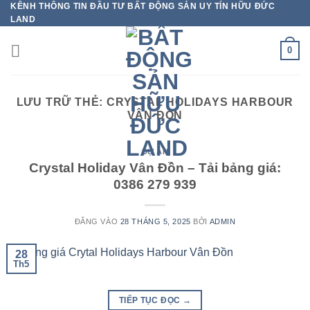
KÊNH THÔNG TIN ĐẦU TƯ BẤT ĐỘNG SẢN UY TÍN HỮU ĐỨC
Bỏ
LAND
qua
nội
0
dung
LƯU TRỮ THẺ:
CRYSTAL HOLIDAYS HARBOUR
VÂN ĐỒN
DỰ ÁN
Crystal Holiday Vân Đồn – Tải bảng giá:
0386 279 939
ĐĂNG VÀO
28 THÁNG 5, 2025
BỞI
ADMIN
28
Th5
TIẾP TỤC ĐỌC
→