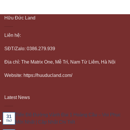
Hữu Đức Land
Liên hệ:
SĐT/Zalo: 0386.279.939
Địa chỉ: The Matrix One, Mễ Trì, Nam Từ Liêm, Hà Nội
Website: https://huuducland.com/
Latest News
Tiến Độ Đường Vành Đai 1 Hoàng Cầu – Voi Phục
31
Th7
Mới Nhất | Cập Nhật Chi Tiết