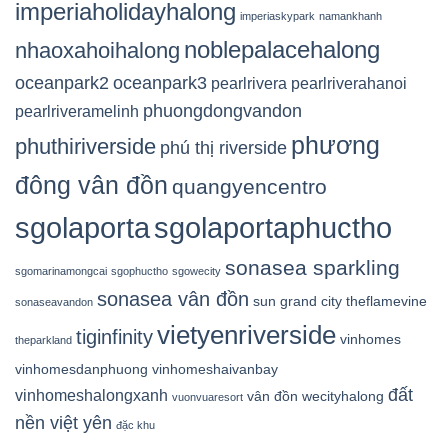
imperiaholidayhalong
imperiaskypark
namankhanh
noblepalacehalong
nhaoxahoihalong
oceanpark2
oceanpark3
pearlrivera
pearlriverahanoi
phuongdongvandon
pearlriveramelinh
phương
phuthiriverside
phú thị riverside
đông vân đồn
quangyencentro
sgolaporta
sgolaportaphuctho
sonasea sparkling
sgomarinamongcai
sgophuctho
sgowecity
sonasea vân đồn
sun grand city
theflamevine
sonaseavandon
vietyenriverside
tiginfinity
vinhomes
theparkland
vinhomesdanphuong
vinhomeshaivanbay
đất
vinhomeshalongxanh
vân đồn
wecityhalong
vuonvuaresort
nền việt yên
đặc khu