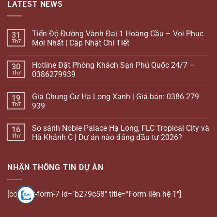
LATEST NEWS
Tiến Độ Đường Vành Đai 1 Hoàng Cầu – Voi Phục
31
Th7
Mới Nhất | Cập Nhật Chi Tiết
Hotline Đặt Phòng Khách Sạn Phú Quốc 24/7 –
30
Th7
0386279939
Giá Chung Cư Hạ Long Xanh | Giá bán: 0386 279
19
Th7
939
So sánh Noble Palace Hạ Long, FLC Tropical City và
16
Th7
Hà Khánh C | Dự án nào đáng đầu tư 2026?
NHẬN THÔNG TIN DỰ ÁN
[contact-form-7 id="b279c58" title="Form liên hệ 1"]