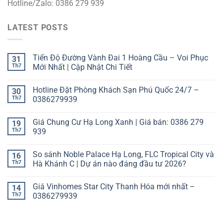
Hotline/Zalo: 0386 279 939
LATEST POSTS
Tiến Độ Đường Vành Đai 1 Hoàng Cầu – Voi Phục
31
Th7
Mới Nhất | Cập Nhật Chi Tiết
Hotline Đặt Phòng Khách Sạn Phú Quốc 24/7 –
30
Th7
0386279939
Giá Chung Cư Hạ Long Xanh | Giá bán: 0386 279
19
Th7
939
So sánh Noble Palace Hạ Long, FLC Tropical City và
16
Th7
Hà Khánh C | Dự án nào đáng đầu tư 2026?
Giá Vinhomes Star City Thanh Hóa mới nhất –
14
Th7
0386279939