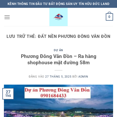
Bỏ
KÊNH THÔNG TIN ĐẦU TƯ BẤT ĐỘNG SẢN UY TÍN HỮU ĐỨC LAND
qua
nội
0
dung
LƯU TRỮ THẺ:
ĐẤT NỀN PHƯƠNG ĐÔNG VÂN ĐỒN
DỰ ÁN
Phương Đông Vân Đồn – Ra hàng
shophouse mặt đường 58m
ĐĂNG VÀO
27 THÁNG 5, 2025
BỞI
ADMIN
27
Th5