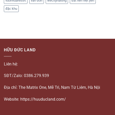
vuonvuaresort
vân đồn
wecityhalong
đất nền việt yên
đặc khu
HỮU ĐỨC LAND
Liên hệ:
SĐT/Zalo: 0386.279.939
Địa chỉ: The Matrix One, Mễ Trì, Nam Từ Liêm, Hà Nội
Website: https://huuducland.com/