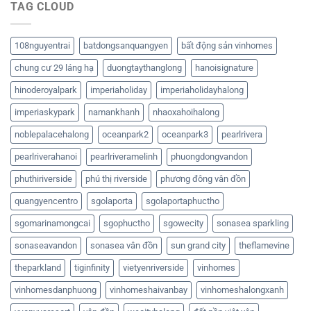
TAG CLOUD
108nguyentrai
batdongsanquangyen
bất động sản vinhomes
chung cư 29 láng hạ
duongtaythanglong
hanoisignature
hinoderoyalpark
imperiaholiday
imperiaholidayhalong
imperiaskypark
namankhanh
nhaoxahoihalong
noblepalacehalong
oceanpark2
oceanpark3
pearlrivera
pearlriverahanoi
pearlriveramelinh
phuongdongvandon
phuthiriverside
phú thị riverside
phương đông vân đồn
quangyencentro
sgolaporta
sgolaportaphuctho
sgomarinamongcai
sgophuctho
sgowecity
sonasea sparkling
sonaseavandon
sonasea vân đồn
sun grand city
theflamevine
theparkland
tiginfinity
vietyenriverside
vinhomes
vinhomesdanphuong
vinhomeshaivanbay
vinhomeshalongxanh