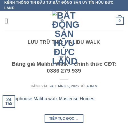
KÊNH THÔNG TIN ĐẦU TƯ BẤT ĐỘNG SẢN UY TÍN HỮU ĐỨC
Bỏ
LAND
qua
nội
0
dung
LƯU TRỮ THẺ:
MALIBU WALK
DỰ ÁN
Bảng giá Malibu Walk – chính thức CĐT:
0386 279 939
ĐĂNG VÀO
24 THÁNG 5, 2025
BỞI
ADMIN
24
Th5
TIẾP TỤC ĐỌC
→