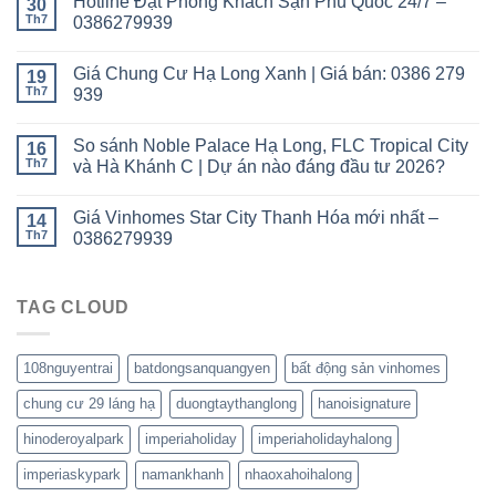
Hotline Đặt Phòng Khách Sạn Phú Quốc 24/7 –
30
Th7
0386279939
Giá Chung Cư Hạ Long Xanh | Giá bán: 0386 279
19
Th7
939
So sánh Noble Palace Hạ Long, FLC Tropical City
16
Th7
và Hà Khánh C | Dự án nào đáng đầu tư 2026?
Giá Vinhomes Star City Thanh Hóa mới nhất –
14
Th7
0386279939
TAG CLOUD
108nguyentrai
batdongsanquangyen
bất động sản vinhomes
chung cư 29 láng hạ
duongtaythanglong
hanoisignature
hinoderoyalpark
imperiaholiday
imperiaholidayhalong
imperiaskypark
namankhanh
nhaoxahoihalong