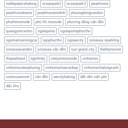
noblepalacehalong
oceanpark2
oceanpark3
pearlrivera
pearlriverahanoi
pearlriveramelinh
phuongdongvandon
phuthiriverside
phú thị riverside
phương đông vân đồn
quangyencentro
sgolaporta
sgolaportaphuctho
sgomarinamongcai
sgophuctho
sgowecity
sonasea sparkling
sonaseavandon
sonasea vân đồn
sun grand city
theflamevine
theparkland
tiginfinity
vietyenriverside
vinhomes
vinhomesdanphuong
vinhomeshaivanbay
vinhomeshalongxanh
vuonvuaresort
vân đồn
wecityhalong
đất nền việt yên
đặc khu