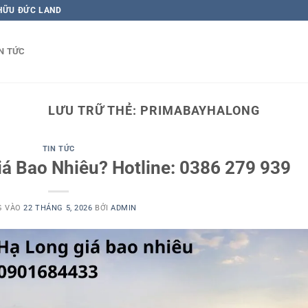
 HỮU ĐỨC LAND
N TỨC
LƯU TRỮ THẺ:
PRIMABAYHALONG
TIN TỨC
á Bao Nhiêu? Hotline: 0386 279 939
G VÀO
22 THÁNG 5, 2026
BỞI
ADMIN