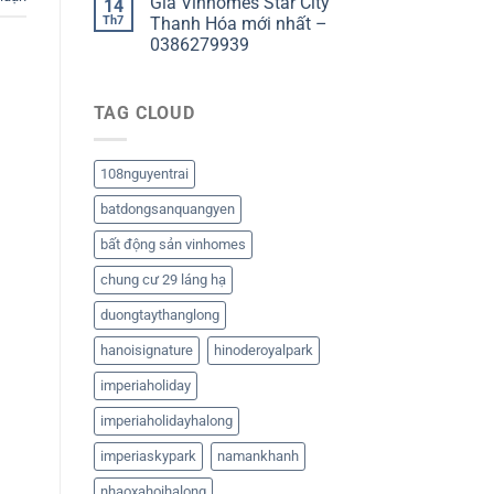
Giá Vinhomes Star City
14
Th7
Thanh Hóa mới nhất –
0386279939
TAG CLOUD
108nguyentrai
batdongsanquangyen
bất động sản vinhomes
chung cư 29 láng hạ
duongtaythanglong
hanoisignature
hinoderoyalpark
imperiaholiday
imperiaholidayhalong
imperiaskypark
namankhanh
nhaoxahoihalong