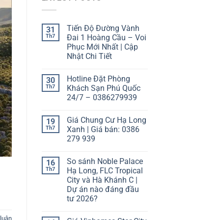
Tiến Độ Đường Vành
31
Th7
Đai 1 Hoàng Cầu – Voi
Phục Mới Nhất | Cập
Nhật Chi Tiết
Hotline Đặt Phòng
30
Th7
Khách Sạn Phú Quốc
24/7 – 0386279939
Giá Chung Cư Hạ Long
19
Th7
Xanh | Giá bán: 0386
279 939
So sánh Noble Palace
16
Th7
Hạ Long, FLC Tropical
City và Hà Khánh C |
Dự án nào đáng đầu
tư 2026?
 luận