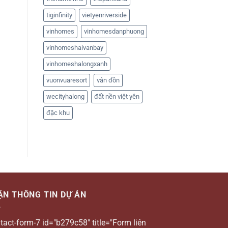
tiginfinity
vietyenriverside
vinhomes
vinhomesdanphuong
vinhomeshaivanbay
vinhomeshalongxanh
vuonvuaresort
vân đồn
wecityhalong
đất nền việt yên
đặc khu
ẬN THÔNG TIN DỰ ÁN
tact-form-7 id="b279c58" title="Form liên