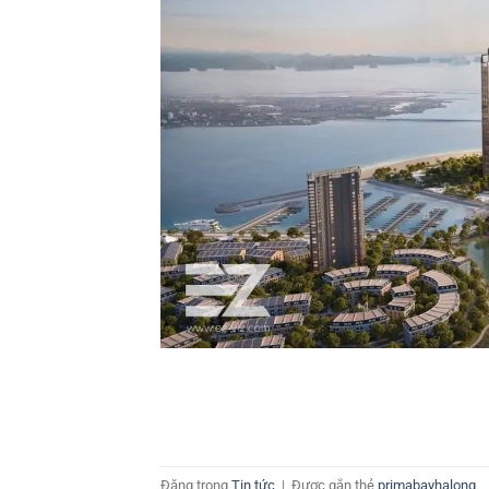
Đăng trong
Tin tức
|
Được gắn thẻ
primabayhalong