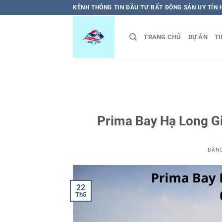
Bỏ
KÊNH THÔNG TIN ĐẦU TƯ BẤT ĐỘNG SẢN UY TÍN
qua
nội
TRANG CHỦ
DỰ ÁN
TI
dung
Prima Bay Hạ Long Gi
ĐĂN
22
Th5