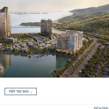
TIẾP TỤC ĐỌC
→
Để lại bình