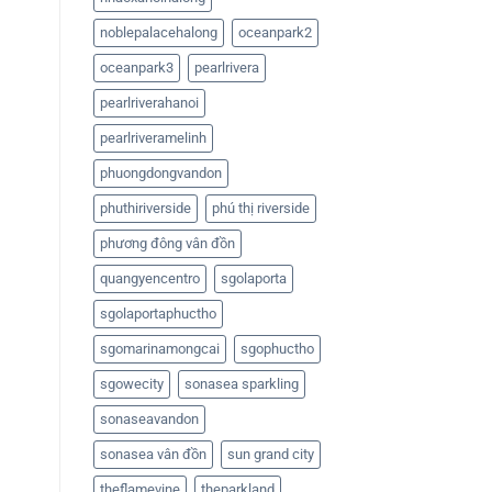
noblepalacehalong
oceanpark2
oceanpark3
pearlrivera
pearlriverahanoi
pearlriveramelinh
phuongdongvandon
phuthiriverside
phú thị riverside
phương đông vân đồn
quangyencentro
sgolaporta
sgolaportaphuctho
sgomarinamongcai
sgophuctho
sgowecity
sonasea sparkling
sonaseavandon
sonasea vân đồn
sun grand city
theflamevine
theparkland