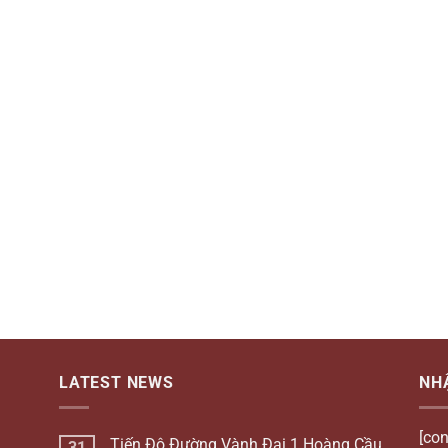
LATEST NEWS
NH
[con
Tiến Độ Đường Vành Đai 1 Hoàng Cầu
31