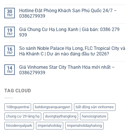
Hotline Đặt Phòng Khách Sạn Phú Quốc 24/7 –
30
Th7
0386279939
Giá Chung Cư Hạ Long Xanh | Giá bán: 0386 279
19
Th7
939
So sánh Noble Palace Hạ Long, FLC Tropical City và
16
Th7
Hà Khánh C | Dự án nào đáng đầu tư 2026?
Giá Vinhomes Star City Thanh Hóa mới nhất –
14
Th7
0386279939
TAG CLOUD
108nguyentrai
batdongsanquangyen
bất động sản vinhomes
chung cư 29 láng hạ
duongtaythanglong
hanoisignature
hinoderoyalpark
imperiaholiday
imperiaholidayhalong