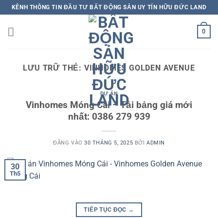
Bỏ
KÊNH THÔNG TIN ĐẦU TƯ BẤT ĐỘNG SẢN UY TÍN HỮU ĐỨC LAND
qua
nội
0
dung
LƯU TRỮ THẺ:
VINHOMES GOLDEN AVENUE
DỰ ÁN
Vinhomes Móng Cái – Tải bảng giá mới
nhất: 0386 279 939
ĐĂNG VÀO
30 THÁNG 5, 2025
BỞI
ADMIN
30
Th5
TIẾP TỤC ĐỌC
→