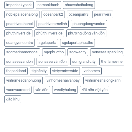
imperiaskypark
namankhanh
nhaoxahoihalong
noblepalacehalong
oceanpark2
oceanpark3
pearlrivera
pearlriverahanoi
pearlriveramelinh
phuongdongvandon
phuthiriverside
phú thị riverside
phương đông vân đồn
quangyencentro
sgolaporta
sgolaportaphuctho
sgomarinamongcai
sgophuctho
sgowecity
sonasea sparkling
sonaseavandon
sonasea vân đồn
sun grand city
theflamevine
theparkland
tiginfinity
vietyenriverside
vinhomes
vinhomesdanphuong
vinhomeshaivanbay
vinhomeshalongxanh
vuonvuaresort
vân đồn
wecityhalong
đất nền việt yên
đặc khu