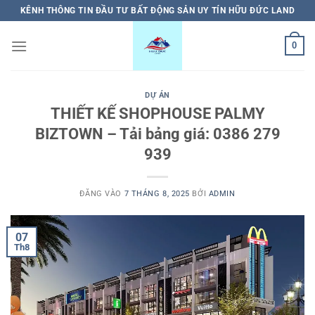
Bỏ
KÊNH THÔNG TIN ĐẦU TƯ BẤT ĐỘNG SẢN UY TÍN HỮU ĐỨC LAND
qua
nội
0
dung
DỰ ÁN
THIẾT KẾ SHOPHOUSE PALMY
BIZTOWN – Tải bảng giá: 0386 279
939
ĐĂNG VÀO
7 THÁNG 8, 2025
BỞI
ADMIN
07
Th8