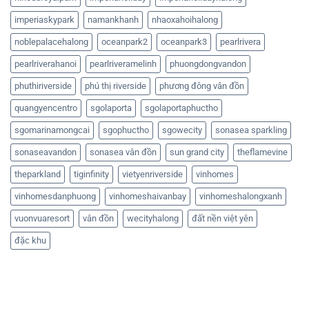
imperiaskypark
namankhanh
nhaoxahoihalong
noblepalacehalong
oceanpark2
oceanpark3
pearlrivera
pearlriverahanoi
pearlriveramelinh
phuongdongvandon
phuthiriverside
phú thị riverside
phương đông vân đồn
quangyencentro
sgolaporta
sgolaportaphuctho
sgomarinamongcai
sgophuctho
sgowecity
sonasea sparkling
sonaseavandon
sonasea vân đồn
sun grand city
theflamevine
theparkland
tiginfinity
vietyenriverside
vinhomes
vinhomesdanphuong
vinhomeshaivanbay
vinhomeshalongxanh
vuonvuaresort
vân đồn
wecityhalong
đất nền việt yên
đặc khu