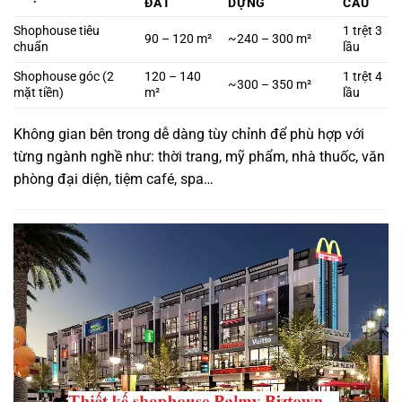
ĐẤT
DỰNG
CẤU
Shophouse tiêu
1 trệt 3
90 – 120 m²
~240 – 300 m²
chuẩn
lầu
Shophouse góc (2
120 – 140
1 trệt 4
~300 – 350 m²
mặt tiền)
m²
lầu
Không gian bên trong dễ dàng tùy chỉnh để phù hợp với
từng ngành nghề như: thời trang, mỹ phẩm, nhà thuốc, văn
phòng đại diện, tiệm café, spa…