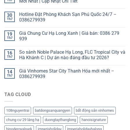
Th7
Mới Nhất | Cập Nhật Chi Tiết
Hotline Đặt Phòng Khách Sạn Phú Quốc 24/7 –
30
Th7
0386279939
Giá Chung Cư Hạ Long Xanh | Giá bán: 0386 279
19
Th7
939
So sánh Noble Palace Hạ Long, FLC Tropical City và
16
Th7
Hà Khánh C | Dự án nào đáng đầu tư 2026?
Giá Vinhomes Star City Thanh Hóa mới nhất –
14
Th7
0386279939
TAG CLOUD
108nguyentrai
batdongsanquangyen
bất động sản vinhomes
chung cư 29 láng hạ
duongtaythanglong
hanoisignature
hinoderoyalpark
imperiaholiday
imperiaholidayhalong