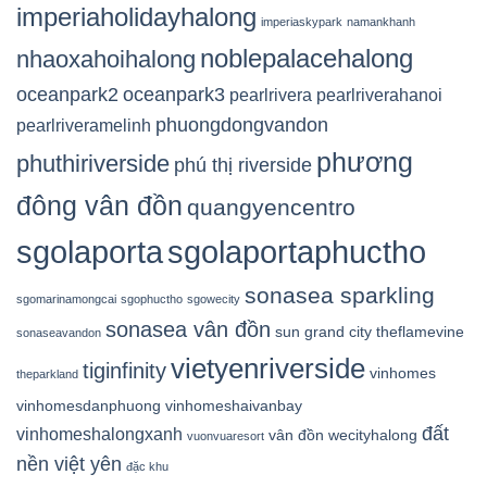
imperiaholidayhalong
imperiaskypark
namankhanh
noblepalacehalong
nhaoxahoihalong
oceanpark2
oceanpark3
pearlrivera
pearlriverahanoi
phuongdongvandon
pearlriveramelinh
phương
phuthiriverside
phú thị riverside
đông vân đồn
quangyencentro
sgolaporta
sgolaportaphuctho
sonasea sparkling
sgomarinamongcai
sgophuctho
sgowecity
sonasea vân đồn
sun grand city
theflamevine
sonaseavandon
vietyenriverside
tiginfinity
vinhomes
theparkland
vinhomesdanphuong
vinhomeshaivanbay
đất
vinhomeshalongxanh
vân đồn
wecityhalong
vuonvuaresort
nền việt yên
đặc khu