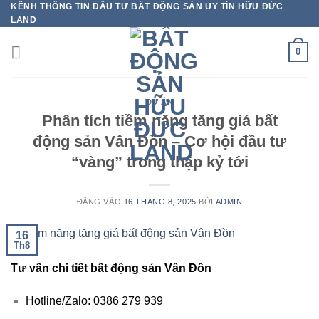
KÊNH THÔNG TIN ĐẦU TƯ BẤT ĐỘNG SẢN UY TÍN HỮU ĐỨC
Bỏ
LAND
qua
nội
0
dung
DỰ ÁN
Phân tích tiềm năng tăng giá bất
động sản Vân Đồn – Cơ hội đầu tư
“vàng” trong thập kỷ tới
ĐĂNG VÀO
16 THÁNG 8, 2025
BỞI
ADMIN
16
Th8
Tư vấn chi tiết bất động sản Vân Đồn
Hotline/Zalo: 0386 279 939