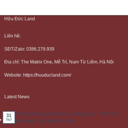
Hữu Đức Land
Liên hệ:
SĐT/Zalo: 0386.279.939
Địa chỉ: The Matrix One, Mễ Trì, Nam Từ Liêm, Hà Nội
Website: https://huuducland.com/
Latest News
Tiến Độ Đường Vành Đai 1 Hoàng Cầu – Voi Phục
31
Th7
Mới Nhất | Cập Nhật Chi Tiết