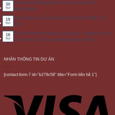
Hotline Đặt Phòng Khách Sạn Phú Quốc 24/7 –
30
Th7
0386279939
Giá Chung Cư Hạ Long Xanh | Giá bán: 0386 279
19
Th7
939
So sánh Noble Palace Hạ Long, FLC Tropical City và
16
Th7
Hà Khánh C | Dự án nào đáng đầu tư 2026?
NHẬN THÔNG TIN DỰ ÁN
[contact-form-7 id="b279c58" title="Form liên hệ 1"]