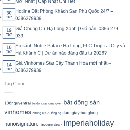
Mới Nhất | Cập Nhật Chi Tiết
Hotline Đặt Phòng Khách Sạn Phú Quốc 24/7 –
30
Th7
0386279939
Giá Chung Cư Hạ Long Xanh | Giá bán: 0386 279
19
Th7
939
So sánh Noble Palace Hạ Long, FLC Tropical City và
16
Th7
Hà Khánh C | Dự án nào đáng đầu tư 2026?
Giá Vinhomes Star City Thanh Hóa mới nhất –
14
Th7
0386279939
Tag Cloud
bất động sản
108nguyentrai
batdongsanquangyen
vinhomes
duongtaythanglong
chung cư 29 láng hạ
imperiaholiday
hanoisignature
hinoderoyalpark