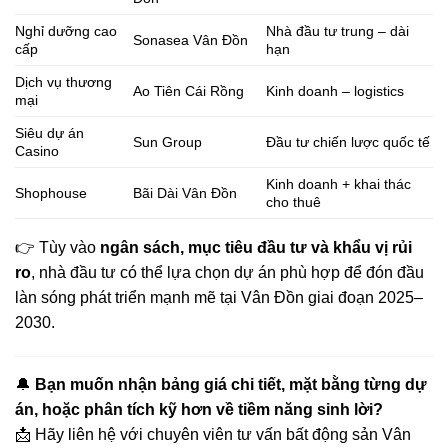
Nghỉ dưỡng cao
Nhà đầu tư trung – dài
Sonasea Vân Đồn
cấp
hạn
Dịch vụ thương
Ao Tiên Cái Rồng
Kinh doanh – logistics
mại
Siêu dự án
Sun Group
Đầu tư chiến lược quốc tế
Casino
Kinh doanh + khai thác
Shophouse
Bãi Dài Vân Đồn
cho thuê
👉 Tùy vào
ngân sách, mục tiêu đầu tư và khẩu vị rủi
ro
, nhà đầu tư có thể lựa chọn dự án phù hợp để đón đầu
làn sóng phát triển mạnh mẽ tại Vân Đồn giai đoạn 2025–
2030.
🔔
Bạn muốn nhận bảng giá chi tiết, mặt bằng từng dự
án, hoặc phân tích kỹ hơn về tiềm năng sinh lời?
📩 Hãy liên hệ với chuyên viên tư vấn bất động sản Vân