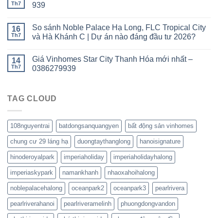
Th7
939
So sánh Noble Palace Hạ Long, FLC Tropical City
16
Th7
và Hà Khánh C | Dự án nào đáng đầu tư 2026?
Giá Vinhomes Star City Thanh Hóa mới nhất –
14
Th7
0386279939
TAG CLOUD
108nguyentrai
batdongsanquangyen
bất động sản vinhomes
chung cư 29 láng hạ
duongtaythanglong
hanoisignature
hinoderoyalpark
imperiaholiday
imperiaholidayhalong
imperiaskypark
namankhanh
nhaoxahoihalong
noblepalacehalong
oceanpark2
oceanpark3
pearlrivera
pearlriverahanoi
pearlriveramelinh
phuongdongvandon