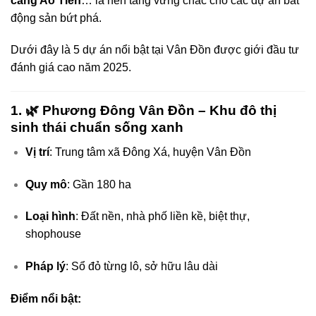
cảng Ao Tiên
… là nền tảng vững chắc cho các dự án bất
động sản bứt phá.
Dưới đây là 5 dự án nổi bật tại Vân Đồn được giới đầu tư
đánh giá cao năm 2025.
1. 🌿
Phương Đông Vân Đồn
– Khu đô thị
sinh thái chuẩn sống xanh
Vị trí
: Trung tâm xã Đông Xá, huyện Vân Đồn
Quy mô
: Gần 180 ha
Loại hình
: Đất nền, nhà phố liền kề, biệt thự,
shophouse
Pháp lý
: Sổ đỏ từng lô, sở hữu lâu dài
Điểm nổi bật: