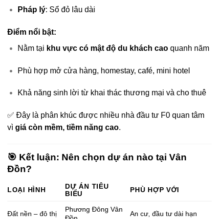
Pháp lý
: Sổ đỏ lâu dài
Điểm nổi bật:
Nằm tại
khu vực có mật độ du khách cao
quanh năm
Phù hợp mở cửa hàng, homestay, café, mini hotel
Khả năng sinh lời từ khai thác thương mại và cho thuê
✅ Đây là phân khúc được nhiều nhà đầu tư F0 quan tâm
vì
giá còn mềm, tiềm năng cao
.
🎯 Kết luận: Nên chọn dự án nào tại Vân
Đồn?
DỰ ÁN TIÊU
LOẠI HÌNH
PHÙ HỢP VỚI
BIỂU
Phương Đông Vân
Đất nền – đô thị
An cư, đầu tư dài hạn
Đồn