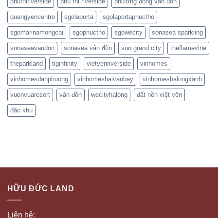
phuthiriverside
phú thị riverside
phương đông vân đồn
quangyencentro
sgolaporta
sgolaportaphuctho
sgomarinamongcai
sgophuctho
sgowecity
sonasea sparkling
sonaseavandon
sonasea vân đồn
sun grand city
theflamevine
theparkland
tiginfinity
vietyenriverside
vinhomes
vinhomesdanphuong
vinhomeshaivanbay
vinhomeshalongxanh
vuonvuaresort
vân đồn
wecityhalong
đất nền việt yên
đặc khu
HỮU ĐỨC LAND
Liên hệ: