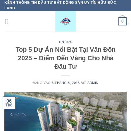
KÊNH THÔNG TIN ĐẦU TƯ BẤT ĐỘNG SẢN UY TÍN HỮU ĐỨC
Bỏ
LAND
qua
nội
0
dung
TIN TỨC
Top 5 Dự Án Nổi Bật Tại Vân Đồn
2025 – Điểm Đến Vàng Cho Nhà
Đầu Tư
ĐĂNG VÀO
6 THÁNG 8, 2025
BỞI
ADMIN
06
Th8