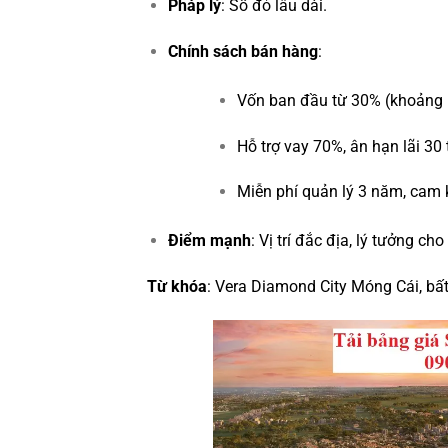
Pháp lý
: Sổ đỏ lâu dài.
Chính sách bán hàng
:
Vốn ban đầu từ 30% (khoảng 1
Hỗ trợ vay 70%, ân hạn lãi 30
Miễn phí quản lý 3 năm, cam 
Điểm mạnh
: Vị trí đắc địa, lý tưởng c
Từ khóa
: Vera Diamond City Móng Cái, b