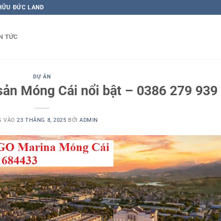
 HỮU ĐỨC LAND
N TỨC
DỰ ÁN
sản Móng Cái nổi bật – 0386 279 939
G VÀO
23 THÁNG 8, 2025
BỞI
ADMIN