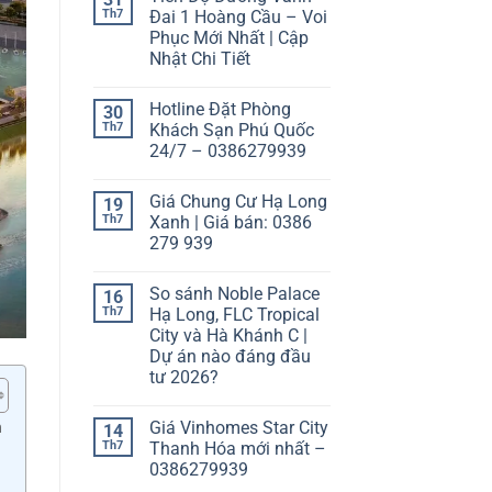
Th7
Đai 1 Hoàng Cầu – Voi
Phục Mới Nhất | Cập
Nhật Chi Tiết
Hotline Đặt Phòng
30
Th7
Khách Sạn Phú Quốc
24/7 – 0386279939
Giá Chung Cư Hạ Long
19
Th7
Xanh | Giá bán: 0386
279 939
So sánh Noble Palace
16
Th7
Hạ Long, FLC Tropical
City và Hà Khánh C |
Dự án nào đáng đầu
tư 2026?
Giá Vinhomes Star City
n
14
Th7
Thanh Hóa mới nhất –
0386279939