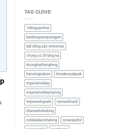
TAG CLOUD
108nguyentrai
batdongsanquangyen
bất động sản vinhomes
chung cư 29 láng hạ
duongtaythanglong
hanoisignature
hinoderoyalpark
ấp
imperiaholiday
imperiaholidayhalong
imperiaskypark
namankhanh
o
nhaoxahoihalong
noblepalacehalong
oceanpark2