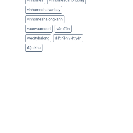
vinhomes
vinhomesdanphuong
vinhomeshaivanbay
vinhomeshalongxanh
vuonvuaresort
vân đồn
wecityhalong
đất nền việt yên
đặc khu