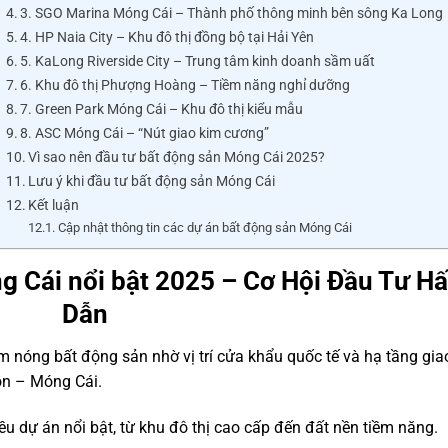
3. SGO Marina Móng Cái – Thành phố thông minh bên sông Ka Long
4. HP Naia City – Khu đô thị đồng bộ tại Hải Yên
5. KaLong Riverside City – Trung tâm kinh doanh sầm uất
6. Khu đô thị Phượng Hoàng – Tiềm năng nghỉ dưỡng
7. Green Park Móng Cái – Khu đô thị kiểu mẫu
8. ASC Móng Cái – “Nút giao kim cương”
Vì sao nên đầu tư bất động sản Móng Cái 2025?
Lưu ý khi đầu tư bất động sản Móng Cái
Kết luận
Cập nhật thông tin các dự án bất động sản Móng Cái
 Cái nổi bật 2025 – Cơ Hội Đầu Tư H
Dẫn
 nóng bất động sản nhờ vị trí cửa khẩu quốc tế và hạ tầng gia
Đồn – Móng Cái.
ều dự án nổi bật, từ khu đô thị cao cấp đến đất nền tiềm năng.