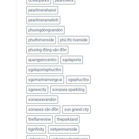
oceanpark3
pearlrivera
pearlriverahanoi
pearlriveramelinh
phuongdongvandon
phuthiriverside
phú thị riverside
phương đông vân đồn
quangyencentro
sgolaporta
sgolaportaphuctho
sgomarinamongcai
sgophuctho
sgowecity
sonasea sparkling
sonaseavandon
sonasea vân đồn
sun grand city
theflamevine
theparkland
tiginfinity
vietyenriverside