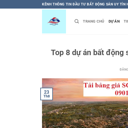
Bỏ
KÊNH THÔNG TIN ĐẦU TƯ BẤT ĐỘNG SẢN UY TÍN
qua
nội
TRANG CHỦ
DỰ ÁN
TI
dung
Top 8 dự án bất động 
ĐĂN
23
Th8