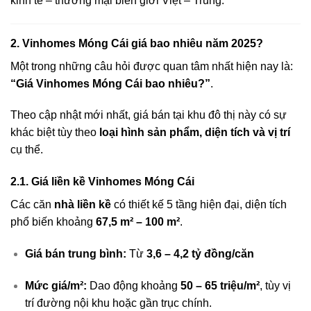
kinh tế – thương mại biên giới Việt – Trung.
2. Vinhomes Móng Cái giá bao nhiêu năm 2025?
Một trong những câu hỏi được quan tâm nhất hiện nay là:
“Giá Vinhomes Móng Cái bao nhiêu?”
.
Theo cập nhật mới nhất, giá bán tại khu đô thị này có sự
khác biệt tùy theo
loại hình sản phẩm, diện tích và vị trí
cụ thể.
2.1. Giá liền kề Vinhomes Móng Cái
Các căn
nhà liền kề
có thiết kế 5 tầng hiện đại, diện tích
phổ biến khoảng
67,5 m² – 100 m²
.
Giá bán trung bình:
Từ
3,6 – 4,2 tỷ đồng/căn
Mức giá/m²:
Dao động khoảng
50 – 65 triệu/m²
, tùy vị
trí đường nội khu hoặc gần trục chính.