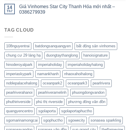
Giá Vinhomes Star City Thanh Hóa mới nhất –
14
Th7
0386279939
TAG CLOUD
108nguyentrai
batdongsanquangyen
bất động sản vinhomes
chung cư 29 láng hạ
duongtaythanglong
hanoisignature
hinoderoyalpark
imperiaholiday
imperiaholidayhalong
imperiaskypark
namankhanh
nhaoxahoihalong
noblepalacehalong
oceanpark2
oceanpark3
pearlrivera
pearlriverahanoi
pearlriveramelinh
phuongdongvandon
phuthiriverside
phú thị riverside
phương đông vân đồn
quangyencentro
sgolaporta
sgolaportaphuctho
sgomarinamongcai
sgophuctho
sgowecity
sonasea sparkling
sonaseavandon
sonasea vân đồn
sun grand city
theflamevine