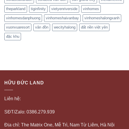
theparkland
tiginfinity
vietyenriverside
vinhomes
vinhomesdanphuong
vinhomeshaivanbay
vinhomeshalongxanh
vuonvuaresort
vân đồn
wecityhalong
đất nền việt yên
đặc khu
HỮU ĐỨC LAND
Liên hệ:
SĐT/Zalo: 0386.279.939
Địa chỉ: The Matrix One, Mễ Trì, Nam Từ Liêm, Hà Nội