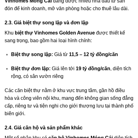
Vinhomes Móng Cái
đang được nhiều nhà đầu tư săn
đón để kinh doanh, mở văn phòng hoặc cho thuê lâu dài.
2.3. Giá biệt thự song lập và đơn lập
Khu
biệt thự Vinhomes Golden Avenue
được thiết kế
sang trọng, bao gồm hai loại hình chính:
Biệt thự song lập:
Giá từ
11,5 – 12 tỷ đồng/căn
Biệt thự đơn lập:
Giá lên tới
19 tỷ đồng/căn
, diện tích
rộng, có sân vườn riêng
Các căn biệt thự nằm ở khu vực trung tâm, gần hồ điều
hòa và công viên nội khu, mang đến không gian sống đẳng
cấp, riêng tư và tiện nghi cho giới thượng lưu tại thành phố
biên giới.
2.4. Giá căn hộ và sản phẩm khác
Một số phân khu có
căn hộ Vinhomes Móng Cái
diện tích