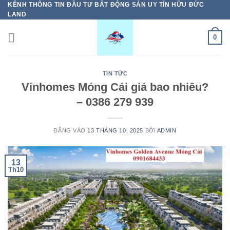
KÊNH THÔNG TIN ĐẦU TƯ BẤT ĐỘNG SẢN UY TÍN HỮU ĐỨC
Bỏ
LAND
qua
nội
0
dung
TIN TỨC
Vinhomes Móng Cái giá bao nhiêu?
– 0386 279 939
ĐĂNG VÀO
13 THÁNG 10, 2025
BỞI
ADMIN
13
Th10