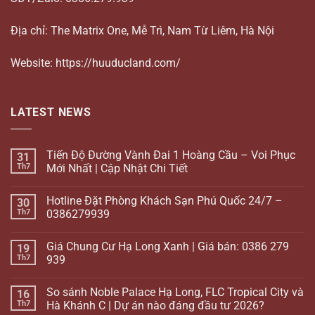
Địa chỉ: The Matrix One, Mễ Trì, Nam Từ Liêm, Hà Nội
Website: https://huuducland.com/
LATEST NEWS
Tiến Độ Đường Vành Đai 1 Hoàng Cầu – Voi Phục
31
Th7
Mới Nhất | Cập Nhật Chi Tiết
Hotline Đặt Phòng Khách Sạn Phú Quốc 24/7 –
30
Th7
0386279939
Giá Chung Cư Hạ Long Xanh | Giá bán: 0386 279
19
Th7
939
So sánh Noble Palace Hạ Long, FLC Tropical City và
16
Th7
Hà Khánh C | Dự án nào đáng đầu tư 2026?