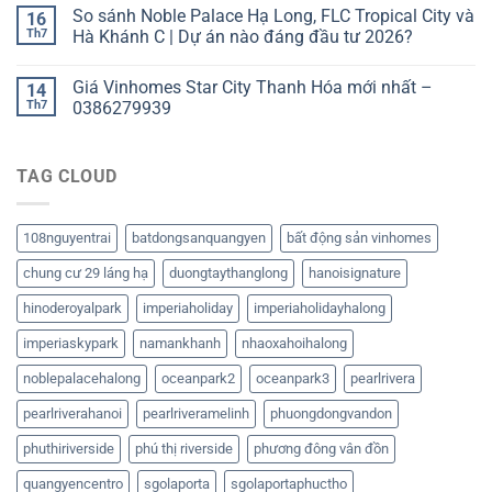
So sánh Noble Palace Hạ Long, FLC Tropical City và
16
Th7
Hà Khánh C | Dự án nào đáng đầu tư 2026?
Giá Vinhomes Star City Thanh Hóa mới nhất –
14
Th7
0386279939
TAG CLOUD
108nguyentrai
batdongsanquangyen
bất động sản vinhomes
chung cư 29 láng hạ
duongtaythanglong
hanoisignature
hinoderoyalpark
imperiaholiday
imperiaholidayhalong
imperiaskypark
namankhanh
nhaoxahoihalong
noblepalacehalong
oceanpark2
oceanpark3
pearlrivera
pearlriverahanoi
pearlriveramelinh
phuongdongvandon
phuthiriverside
phú thị riverside
phương đông vân đồn
quangyencentro
sgolaporta
sgolaportaphuctho