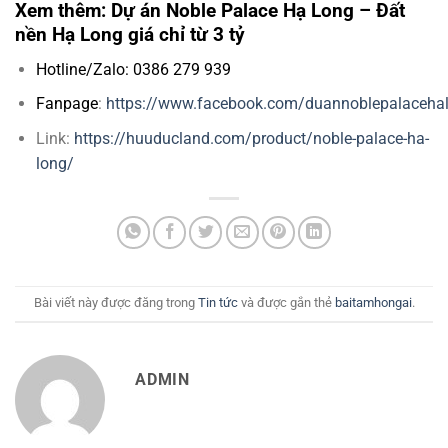
Xem thêm: Dự án Noble Palace Hạ Long – Đất
nền Hạ Long giá chỉ từ 3 tỷ
Hotline/Zalo: 0386 279 939
Fanpage
:
https://www.facebook.com/duannoblepalaceha
Link:
https://huuducland.com/product/noble-palace-ha-
long/
Bài viết này được đăng trong
Tin tức
và được gắn thẻ
baitamhongai
.
ADMIN