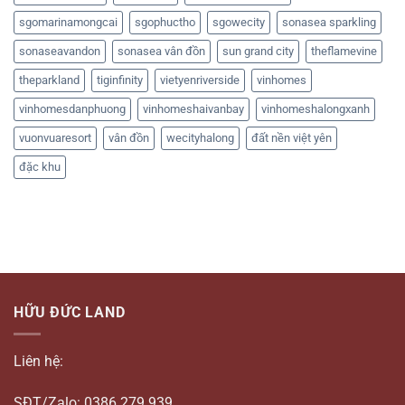
sgomarinamongcai
sgophuctho
sgowecity
sonasea sparkling
sonaseavandon
sonasea vân đồn
sun grand city
theflamevine
theparkland
tiginfinity
vietyenriverside
vinhomes
vinhomesdanphuong
vinhomeshaivanbay
vinhomeshalongxanh
vuonvuaresort
vân đồn
wecityhalong
đất nền việt yên
đặc khu
HỮU ĐỨC LAND
Liên hệ:
SĐT/Zalo: 0386.279.939