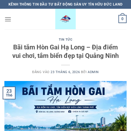
Bỏ
KÊNH THÔNG TIN ĐẦU TƯ BẤT ĐỘNG SẢN UY TÍN HỮU ĐỨC LAND
qua
nội
0
dung
TIN TỨC
Bãi tắm Hòn Gai Hạ Long – Địa điểm
vui chơi, tắm biển đẹp tại Quảng Ninh
ĐĂNG VÀO
23 THÁNG 6, 2026
BỞI
ADMIN
23
Th6