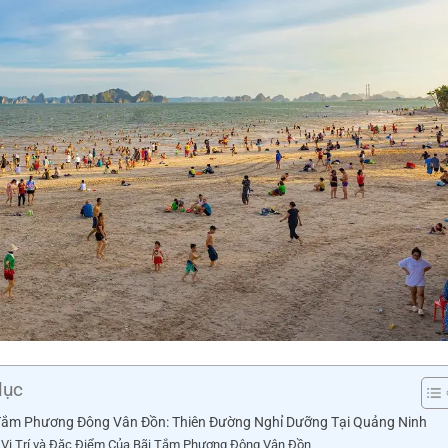
lục
Tắm Phương Đông Vân Đồn: Thiên Đường Nghỉ Dưỡng Tại Quảng Ninh
Vị Trí và Đặc Điểm Của Bãi Tắm Phương Đông Vân Đồn