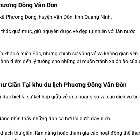
Phương Đông Vân Đồn
xã Phương Đông, huyện Vân Đồn, tỉnh Quảng Ninh.
i thác quá mức, giữ nguyên được vẻ đẹp tự nhiên với làn nước
ển khác ở miền Bắc, nhưng chính sự vắng vẻ và không gian yên
hành điểm đến lý tưởng cho những ai muốn tránh xa ồn ào của 
ư Giãn Tại khu du lịch Phương Đông Vân Đồn
ặc biệt là sự kết hợp giữa vẻ đẹp hoang sơ và các dịch vụ tiệ
 dàng nhìn thấy những đàn cá bơi lội dưới đáy biển.
 du khách thư giãn, tắm nắng hoặc tham gia các hoạt động thể tha