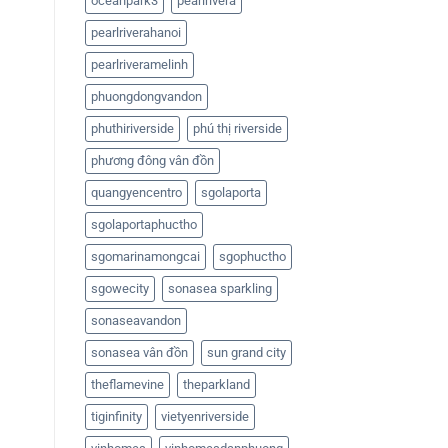
oceanpark3
pearlrivera
pearlriverahanoi
pearlriveramelinh
phuongdongvandon
phuthiriverside
phú thị riverside
phương đông vân đồn
quangyencentro
sgolaporta
sgolaportaphuctho
sgomarinamongcai
sgophuctho
sgowecity
sonasea sparkling
sonaseavandon
sonasea vân đồn
sun grand city
theflamevine
theparkland
tiginfinity
vietyenriverside