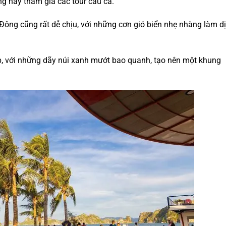
g hay tham gia các tour câu cá.
Đông cũng rất dễ chịu, với những cơn gió biển nhẹ nhàng làm d
p, với những dãy núi xanh mướt bao quanh, tạo nên một khung