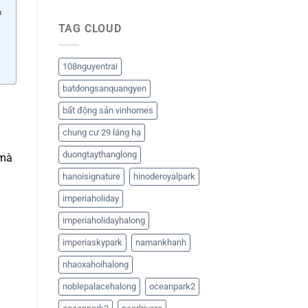
n
TAG CLOUD
108nguyentrai
batdongsanquangyen
bất động sản vinhomes
chung cư 29 láng hạ
duongtaythanglong
 mà
hanoisignature
hinoderoyalpark
imperiaholiday
imperiaholidayhalong
imperiaskypark
namankhanh
nhaoxahoihalong
noblepalacehalong
oceanpark2