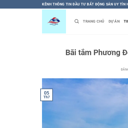
Bỏ
KÊNH THÔNG TIN ĐẦU TƯ BẤT ĐỘNG SẢN UY TÍN
qua
nội
TRANG CHỦ
DỰ ÁN
TI
dung
Bãi tắm Phương Đ
ĐĂN
05
Th7