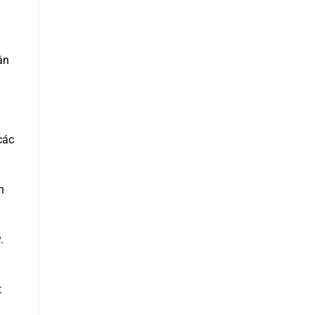
ân
các
n
.
t