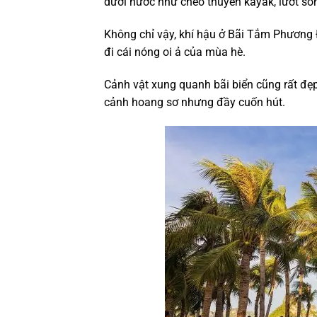
dưới nước như chèo thuyền kayak, lướt són
Không chỉ vậy, khí hậu ở Bãi Tắm Phương 
đi cái nóng oi ả của mùa hè.
Cảnh vật xung quanh bãi biển cũng rất đẹ
cảnh hoang sơ nhưng đầy cuốn hút.