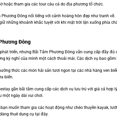
bờ hoặc tham gia các tour câu cá do địa phương tổ chức.
m Phương Đông nổi tiếng với cảnh hoàng hôn đẹp như tranh vẽ.
ữ những khoảnh khắc tuyệt vời khi mặt trời lặn xuống phía ch
m Phương Đông
á phát triển, nhưng Bãi Tắm Phương Đông vẫn cung cấp đầy đủ 
ưởng kỳ nghỉ của mình một cách thoải mái. Các dịch vụ bao gồm:
thưởng thức các món hải sản tươi ngon tại các nhà hàng ven biể
ra biển.
stay gần bãi tắm cung cấp các dịch vụ lưu trú với giá cả hợp lý
u một ngày dài vui chơi.
 bạn muốn tham gia các hoạt động như chèo thuyền kayak, lướ
dàng thuê dụng cụ tại đây.