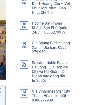
Th7
Đai 1 Hoàng Cầu – Voi
Phục Mới Nhất | Cập
Nhật Chi Tiết
Hotline Đặt Phòng
30
Th7
Khách Sạn Phú Quốc
24/7 – 0386279939
Giá Chung Cư Hạ Long
19
Th7
Xanh | Giá bán: 0386
279 939
So sánh Noble Palace
16
Th7
Hạ Long, FLC Tropical
City và Hà Khánh C |
Dự án nào đáng đầu
tư 2026?
Giá Vinhomes Star City
14
Th7
Thanh Hóa mới nhất –
0386279939