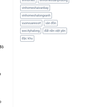
vinhomes
vinhomesdanphuong
vinhomeshaivanbay
vinhomeshalongxanh
vuonvuaresort
vân đồn
wecityhalong
đất nền việt yên
đặc khu
đô
n
o