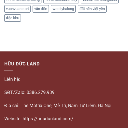
vuonvuaresort
vân đồn
wecityhalong
đất nền việt yên
đặc khu
HỮU ĐỨC LAND
Liên hệ:
SĐT/Zalo: 0386.279.939
Địa chỉ: The Matrix One, Mễ Trì, Nam Từ Liêm, Hà Nội
Website: https://huuducland.com/