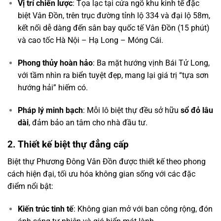
Vị trí chiến lược
: Tọa lạc tại cửa ngõ khu kinh tế đặc
biệt Vân Đồn, trên trục đường tỉnh lộ 334 và đại lộ 58m,
kết nối dễ dàng đến sân bay quốc tế Vân Đồn (15 phút)
và cao tốc Hà Nội – Hạ Long – Móng Cái.
Phong thủy hoàn hảo
: Ba mặt hướng vịnh Bái Tử Long,
với tầm nhìn ra biển tuyệt đẹp, mang lại giá trị “tựa sơn
hướng hải” hiếm có.
Pháp lý minh bạch
: Mỗi lô biệt thự đều sở hữu
sổ đỏ lâu
dài
, đảm bảo an tâm cho nhà đầu tư.
2. Thiết kế biệt thự đẳng cấp
Biệt thự Phương Đông Vân Đồn được thiết kế theo phong
cách hiện đại, tối ưu hóa không gian sống với các đặc
điểm nổi bật:
Kiến trúc tinh tế
: Không gian mở với ban công rộng, đón