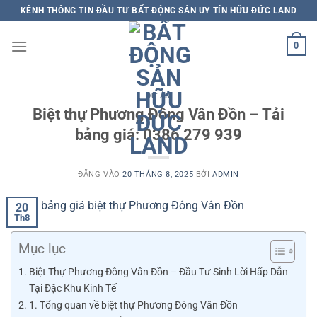
Bỏ
KÊNH THÔNG TIN ĐẦU TƯ BẤT ĐỘNG SẢN UY TÍN HỮU ĐỨC LAND
qua
nội
0
dung
DỰ ÁN
Biệt thự Phương Đông Vân Đồn – Tải
bảng giá: 0386 279 939
ĐĂNG VÀO
20 THÁNG 8, 2025
BỞI
ADMIN
20
Th8
Mục lục
Biệt Thự Phương Đông Vân Đồn – Đầu Tư Sinh Lời Hấp Dẫn
Tại Đặc Khu Kinh Tế
1. Tổng quan về biệt thự Phương Đông Vân Đồn