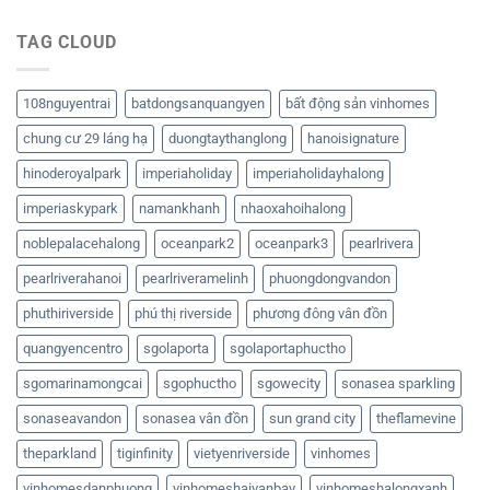
TAG CLOUD
108nguyentrai
batdongsanquangyen
bất động sản vinhomes
chung cư 29 láng hạ
duongtaythanglong
hanoisignature
hinoderoyalpark
imperiaholiday
imperiaholidayhalong
imperiaskypark
namankhanh
nhaoxahoihalong
noblepalacehalong
oceanpark2
oceanpark3
pearlrivera
pearlriverahanoi
pearlriveramelinh
phuongdongvandon
phuthiriverside
phú thị riverside
phương đông vân đồn
quangyencentro
sgolaporta
sgolaportaphuctho
sgomarinamongcai
sgophuctho
sgowecity
sonasea sparkling
sonaseavandon
sonasea vân đồn
sun grand city
theflamevine
theparkland
tiginfinity
vietyenriverside
vinhomes
vinhomesdanphuong
vinhomeshaivanbay
vinhomeshalongxanh