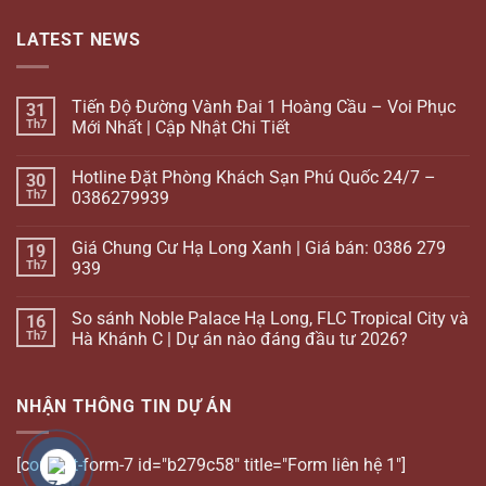
LATEST NEWS
Tiến Độ Đường Vành Đai 1 Hoàng Cầu – Voi Phục
31
Th7
Mới Nhất | Cập Nhật Chi Tiết
Hotline Đặt Phòng Khách Sạn Phú Quốc 24/7 –
30
Th7
0386279939
Giá Chung Cư Hạ Long Xanh | Giá bán: 0386 279
19
Th7
939
So sánh Noble Palace Hạ Long, FLC Tropical City và
16
Th7
Hà Khánh C | Dự án nào đáng đầu tư 2026?
NHẬN THÔNG TIN DỰ ÁN
[contact-form-7 id="b279c58" title="Form liên hệ 1"]