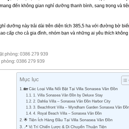
 mang đến không gian nghỉ dưỡng thanh bình, sang trọng và tiệ
ỉ dưỡng này trải dài trên diện tích 385,5 ha với đường bờ biể
ao cấp cho cả gia đình, nhóm bạn và những ai yêu thích không
t phòng: 0386 279 939
Mục lục
🏡 Các Loại Villa Nổi Bật Tại Villa Sonasea Vân Đồn
1. Villa Sonasea Vân Đồn by Deluxe Stay
2. Dahlia Villa – Sonasea Vân Đồn Harbor City
3. Beachfront Villa – Wyndham Garden Sonasea Vân Đồ
4. Royal Beach Villa – Sonasea Vân Đồn
🌟 Tiện Ích Hàng Đầu Tại Villa Sonasea Vân Đồn
📍 Vị Trí Chiến Lược & Di Chuyển Thuận Tiện