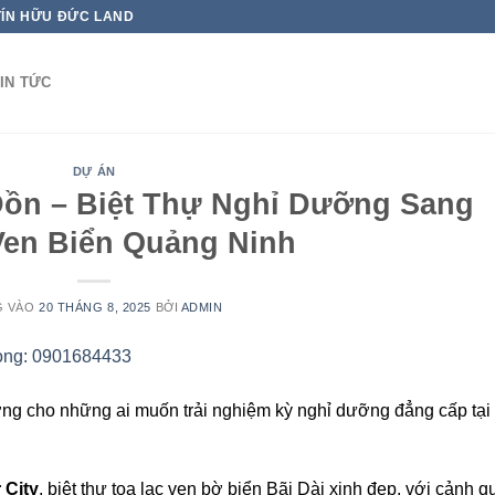
TÍN HỮU ĐỨC LAND
IN TỨC
DỰ ÁN
Đồn – Biệt Thự Nghỉ Dưỡng Sang
Ven Biển Quảng Ninh
G VÀO
20 THÁNG 8, 2025
BỞI
ADMIN
ởng cho những ai muốn trải nghiệm kỳ nghỉ dưỡng đẳng cấp tại
 City
, biệt thự tọa lạc ven bờ biển Bãi Dài xinh đẹp, với cảnh q