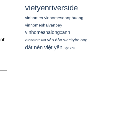
vietyenriverside
vinhomes
vinhomesdanphuong
vinhomeshaivanbay
vinhomeshalongxanh
ình
vân đồn
wecityhalong
vuonvuaresort
đất nền việt yên
đặc khu