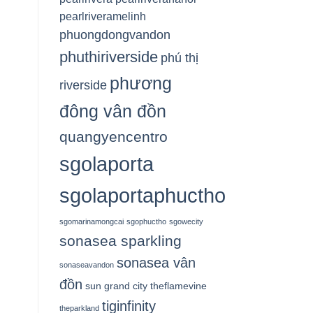
pearlriveramelinh
phuongdongvandon
phuthiriverside
phú thị
phương
riverside
đông vân đồn
quangyencentro
sgolaporta
sgolaportaphuctho
sgomarinamongcai
sgophuctho
sgowecity
sonasea sparkling
sonasea vân
sonaseavandon
đồn
sun grand city
theflamevine
tiginfinity
theparkland