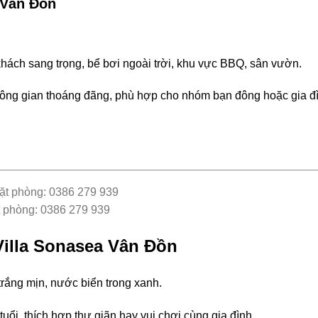
 Vân Đồn
hách sang trọng, bể bơi ngoài trời, khu vực BBQ, sân vườn.
không gian thoáng đãng, phù hợp cho nhóm bạn đông hoặc gia đ
t phòng: 0386 279 939
Villa Sonasea Vân Đồn
 trắng mịn, nước biển trong xanh.
uổi, thích hợp thư giãn hay vui chơi cùng gia đình.