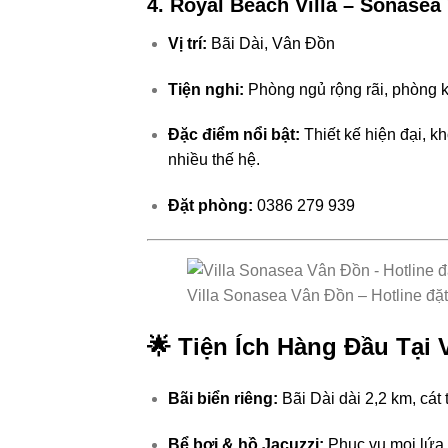
4. Royal Beach Villa – Sonasea
Vị trí:
Bãi Dài, Vân Đồn
Tiện nghi:
Phòng ngủ rộng rãi, phòng k
Đặc điểm nổi bật:
Thiết kế hiện đại, 
nhiều thế hệ.
Đặt phòng:
0386 279 939
Villa Sonasea Vân Đồn – Hotline đặ
🌟 Tiện Ích Hàng Đầu Tại 
Bãi biển riêng:
Bãi Dài dài 2,2 km, cát
Bể bơi & hồ Jacuzzi:
Phục vụ mọi lứa t