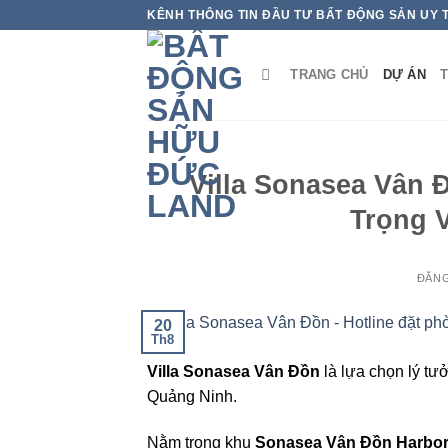
Bỏ
KÊNH THÔNG TIN ĐẦU TƯ BẤT ĐỘNG SẢN UY 
qua
nội
TRANG CHỦ
DỰ ÁN
T
dung
Villa Sonasea Vân 
Trọng 
ĐĂN
20
Th8
Villa Sonasea Vân Đồn
là lựa chọn lý tư
Quảng Ninh.
Nằm trong khu
Sonasea Vân Đồn Harbor