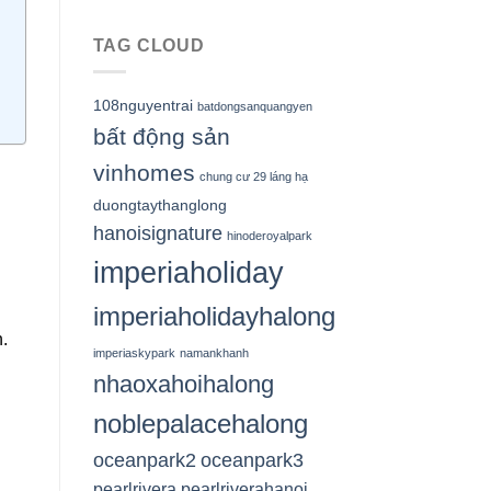
TAG CLOUD
108nguyentrai
batdongsanquangyen
bất động sản
vinhomes
chung cư 29 láng hạ
duongtaythanglong
hanoisignature
hinoderoyalpark
imperiaholiday
imperiaholidayhalong
.
imperiaskypark
namankhanh
nhaoxahoihalong
noblepalacehalong
oceanpark2
oceanpark3
pearlrivera
pearlriverahanoi