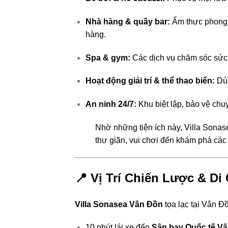
Nhà hàng & quầy bar:
Ẩm thực phong p
hàng.
Spa & gym:
Các dịch vụ chăm sóc sức 
Hoạt động giải trí & thể thao biển:
Dù 
An ninh 24/7:
Khu biệt lập, bảo vệ chu
Nhờ những tiện ích này, Villa Sona
thư giãn, vui chơi đến khám phá các
📍 Vị Trí Chiến Lược & D
Villa Sonasea Vân Đồn
tọa lạc tại Vân Đồ
10 phút lái xe đến
Sân bay Quốc tế V