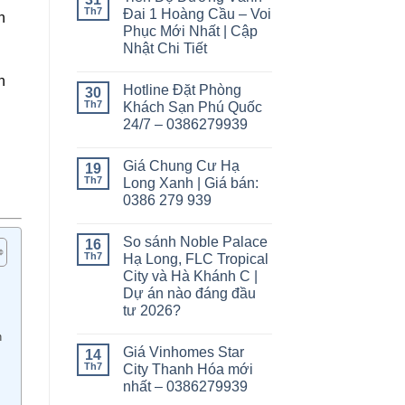
Th7
Đai 1 Hoàng Cầu – Voi
n
Phục Mới Nhất | Cập
Nhật Chi Tiết
n
Hotline Đặt Phòng
30
Th7
Khách Sạn Phú Quốc
24/7 – 0386279939
Giá Chung Cư Hạ
19
Th7
Long Xanh | Giá bán:
0386 279 939
So sánh Noble Palace
16
Th7
Hạ Long, FLC Tropical
City và Hà Khánh C |
Dự án nào đáng đầu
tư 2026?
n
Giá Vinhomes Star
14
Th7
City Thanh Hóa mới
nhất – 0386279939