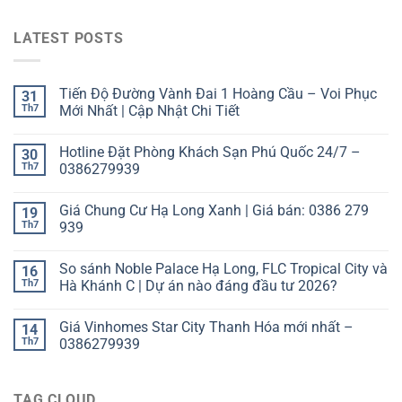
LATEST POSTS
Tiến Độ Đường Vành Đai 1 Hoàng Cầu – Voi Phục
31
Th7
Mới Nhất | Cập Nhật Chi Tiết
Hotline Đặt Phòng Khách Sạn Phú Quốc 24/7 –
30
Th7
0386279939
Giá Chung Cư Hạ Long Xanh | Giá bán: 0386 279
19
Th7
939
So sánh Noble Palace Hạ Long, FLC Tropical City và
16
Th7
Hà Khánh C | Dự án nào đáng đầu tư 2026?
Giá Vinhomes Star City Thanh Hóa mới nhất –
14
Th7
0386279939
TAG CLOUD