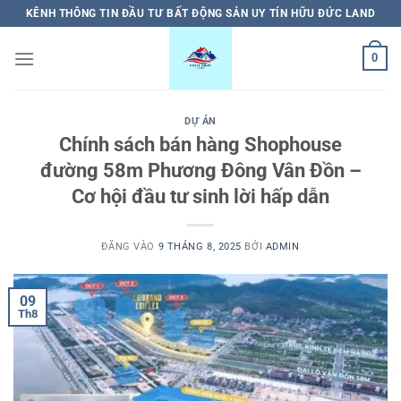
Bỏ
KÊNH THÔNG TIN ĐẦU TƯ BẤT ĐỘNG SẢN UY TÍN HỮU ĐỨC LAND
qua
nội
0
dung
DỰ ÁN
Chính sách bán hàng Shophouse
đường 58m Phương Đông Vân Đồn –
Cơ hội đầu tư sinh lời hấp dẫn
ĐĂNG VÀO
9 THÁNG 8, 2025
BỞI
ADMIN
09
Th8