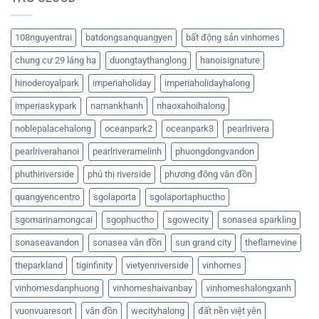
108nguyentrai
batdongsanquangyen
bất động sản vinhomes
chung cư 29 láng hạ
duongtaythanglong
hanoisignature
hinoderoyalpark
imperiaholiday
imperiaholidayhalong
imperiaskypark
namankhanh
nhaoxahoihalong
noblepalacehalong
oceanpark2
oceanpark3
pearlrivera
pearlriverahanoi
pearlriveramelinh
phuongdongvandon
phuthiriverside
phú thị riverside
phương đông vân đồn
quangyencentro
sgolaporta
sgolaportaphuctho
sgomarinamongcai
sgophuctho
sgowecity
sonasea sparkling
sonaseavandon
sonasea vân đồn
sun grand city
theflamevine
theparkland
tiginfinity
vietyenriverside
vinhomes
vinhomesdanphuong
vinhomeshaivanbay
vinhomeshalongxanh
vuonvuaresort
vân đồn
wecityhalong
đất nền việt yên