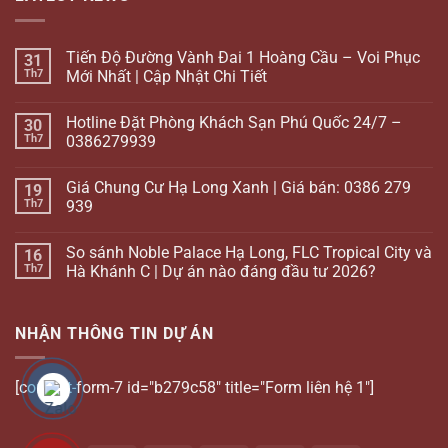
Tiến Độ Đường Vành Đai 1 Hoàng Cầu – Voi Phục
31
Th7
Mới Nhất | Cập Nhật Chi Tiết
Hotline Đặt Phòng Khách Sạn Phú Quốc 24/7 –
30
Th7
0386279939
Giá Chung Cư Hạ Long Xanh | Giá bán: 0386 279
19
Th7
939
So sánh Noble Palace Hạ Long, FLC Tropical City và
16
Th7
Hà Khánh C | Dự án nào đáng đầu tư 2026?
NHẬN THÔNG TIN DỰ ÁN
[contact-form-7 id="b279c58" title="Form liên hệ 1"]