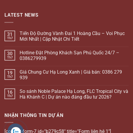
LATEST NEWS
Tiến Độ Đường Vành Đai 1 Hoàng Cầu – Voi Phục
31
Th7
Mới Nhất | Cập Nhật Chi Tiết
Hotline Đặt Phòng Khách Sạn Phú Quốc 24/7 –
30
Th7
0386279939
Giá Chung Cư Hạ Long Xanh | Giá bán: 0386 279
19
Th7
939
So sánh Noble Palace Hạ Long, FLC Tropical City và
16
Th7
Hà Khánh C | Dự án nào đáng đầu tư 2026?
NHẬN THÔNG TIN DỰ ÁN
[contact-form-7 id="b279c58" title="Form liên hệ 1"]