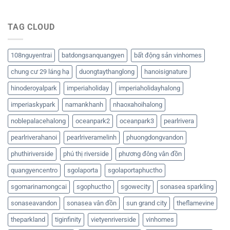
TAG CLOUD
108nguyentrai
batdongsanquangyen
bất động sản vinhomes
chung cư 29 láng hạ
duongtaythanglong
hanoisignature
hinoderoyalpark
imperiaholiday
imperiaholidayhalong
imperiaskypark
namankhanh
nhaoxahoihalong
noblepalacehalong
oceanpark2
oceanpark3
pearlrivera
pearlriverahanoi
pearlriveramelinh
phuongdongvandon
phuthiriverside
phú thị riverside
phương đông vân đồn
quangyencentro
sgolaporta
sgolaportaphuctho
sgomarinamongcai
sgophuctho
sgowecity
sonasea sparkling
sonaseavandon
sonasea vân đồn
sun grand city
theflamevine
theparkland
tiginfinity
vietyenriverside
vinhomes