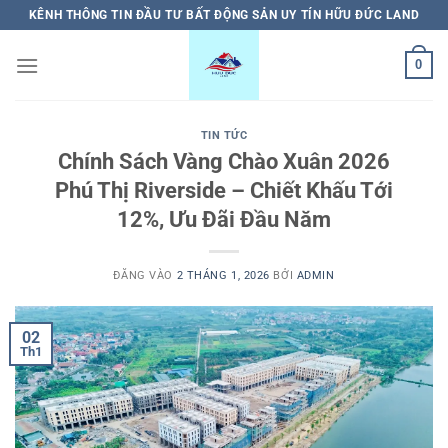
Bỏ
KÊNH THÔNG TIN ĐẦU TƯ BẤT ĐỘNG SẢN UY TÍN HỮU ĐỨC LAND
qua
nội
0
dung
TIN TỨC
Chính Sách Vàng Chào Xuân 2026
Phú Thị Riverside – Chiết Khấu Tới
12%, Ưu Đãi Đầu Năm
ĐĂNG VÀO
2 THÁNG 1, 2026
BỞI
ADMIN
02
Th1