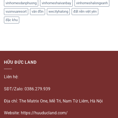
vinhomesdanphuong
vinhomeshaivanbay
vinhomeshalongxanh
vuonvuaresort
vân đồn
wecityhalong
đất nền việt yên
đặc khu
HỮU ĐỨC LAND
Liên hệ:
SĐT/Zalo: 0386.279.939
Địa chỉ: The Matrix One, Mễ Trì, Nam Từ Liêm, Hà Nội
Website: https://huuducland.com/