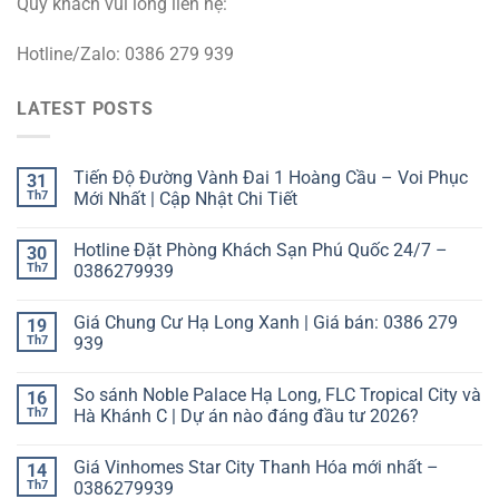
Quý khách vui lòng liên hệ:
Hotline/Zalo: 0386 279 939
LATEST POSTS
Tiến Độ Đường Vành Đai 1 Hoàng Cầu – Voi Phục
31
Th7
Mới Nhất | Cập Nhật Chi Tiết
Hotline Đặt Phòng Khách Sạn Phú Quốc 24/7 –
30
Th7
0386279939
Giá Chung Cư Hạ Long Xanh | Giá bán: 0386 279
19
Th7
939
So sánh Noble Palace Hạ Long, FLC Tropical City và
16
Th7
Hà Khánh C | Dự án nào đáng đầu tư 2026?
Giá Vinhomes Star City Thanh Hóa mới nhất –
14
Th7
0386279939