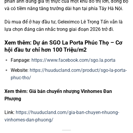
phản ánh đúng giá trị thực của một khu đô thị lớn, đồng bộ
và có tiềm năng tăng trưởng dài hạn tại phía Tây Hà Nội.
Dù mua để ở hay đầu tư, Geleximco Lê Trọng Tấn vẫn là
lựa chọn đáng cân nhắc trong giai đoạn 2026 trở đi.
Xem thêm: Dự án SGO La Porta Phúc Thọ – Cơ
hội đầu tư chỉ hơn 100 Triệu/m2
Fanpage:
https://www.facebook.com/sgo.la.porta
Website:
https://huuducland.com/product/sgo-la-porta-
phuc-tho/
Xem thêm: Giá bán chuyển nhượng Vinhomes Đan
Phượng
Link:
https://huuducland.com/gia-ban-chuyen-nhuong-
vinhomes-dan-phuong/