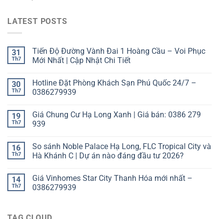
LATEST POSTS
Tiến Độ Đường Vành Đai 1 Hoàng Cầu – Voi Phục
31
Th7
Mới Nhất | Cập Nhật Chi Tiết
Hotline Đặt Phòng Khách Sạn Phú Quốc 24/7 –
30
Th7
0386279939
Giá Chung Cư Hạ Long Xanh | Giá bán: 0386 279
19
Th7
939
So sánh Noble Palace Hạ Long, FLC Tropical City và
16
Th7
Hà Khánh C | Dự án nào đáng đầu tư 2026?
Giá Vinhomes Star City Thanh Hóa mới nhất –
14
Th7
0386279939
TAG CLOUD