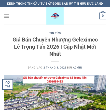
Bỏ
KÊNH THÔNG TIN ĐẦU TƯ BẤT ĐỘNG SẢN UY TÍN HỮU ĐỨC LAND
qua
nội
0
dung
TIN TỨC
Giá Bán Chuyển Nhượng Geleximco
Lê Trọng Tấn 2026 | Cập Nhật Mới
Nhất
ĐĂNG VÀO
2 THÁNG 1, 2026
BỞI
ADMIN
02
Th1