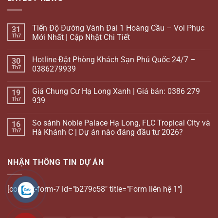
Tiến Độ Đường Vành Đai 1 Hoàng Cầu – Voi Phục
31
Th7
Mới Nhất | Cập Nhật Chi Tiết
Hotline Đặt Phòng Khách Sạn Phú Quốc 24/7 –
30
Th7
0386279939
Giá Chung Cư Hạ Long Xanh | Giá bán: 0386 279
19
Th7
939
So sánh Noble Palace Hạ Long, FLC Tropical City và
16
Th7
Hà Khánh C | Dự án nào đáng đầu tư 2026?
NHẬN THÔNG TIN DỰ ÁN
[contact-form-7 id="b279c58" title="Form liên hệ 1"]