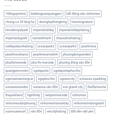
108nguyentrai
batdongsanquangyen
bất động sản vinhomes
chung cư 29 láng hạ
duongtaythanglong
hanoisignature
hinoderoyalpark
imperiaholiday
imperiaholidayhalong
imperiaskypark
namankhanh
nhaoxahoihalong
noblepalacehalong
oceanpark2
oceanpark3
pearlrivera
pearlriverahanoi
pearlriveramelinh
phuongdongvandon
phuthiriverside
phú thị riverside
phương đông vân đồn
quangyencentro
sgolaporta
sgolaportaphuctho
sgomarinamongcai
sgophuctho
sgowecity
sonasea sparkling
sonaseavandon
sonasea vân đồn
sun grand city
theflamevine
theparkland
tiginfinity
vietyenriverside
vinhomes
vinhomesdanphuong
vinhomeshaivanbay
vinhomeshalongxanh
vuonvuaresort
vân đồn
wecityhalong
đất nền việt yên