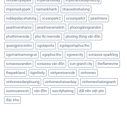
hinoderoyalpark
imperiaholiday
imperiaholidayhalong
imperiaskypark
namankhanh
nhaoxahoihalong
noblepalacehalong
oceanpark2
oceanpark3
pearlrivera
pearlriverahanoi
pearlriveramelinh
phuongdongvandon
phuthiriverside
phú thị riverside
phương đông vân đồn
quangyencentro
sgolaporta
sgolaportaphuctho
sgomarinamongcai
sgophuctho
sgowecity
sonasea sparkling
sonaseavandon
sonasea vân đồn
sun grand city
theflamevine
theparkland
tiginfinity
vietyenriverside
vinhomes
vinhomesdanphuong
vinhomeshaivanbay
vinhomeshalongxanh
vuonvuaresort
vân đồn
wecityhalong
đất nền việt yên
đặc khu