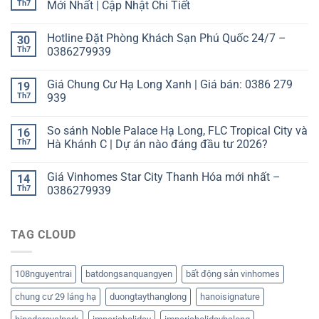
Th7
Mới Nhất | Cập Nhật Chi Tiết
Hotline Đặt Phòng Khách Sạn Phú Quốc 24/7 –
30
Th7
0386279939
Giá Chung Cư Hạ Long Xanh | Giá bán: 0386 279
19
Th7
939
So sánh Noble Palace Hạ Long, FLC Tropical City và
16
Th7
Hà Khánh C | Dự án nào đáng đầu tư 2026?
Giá Vinhomes Star City Thanh Hóa mới nhất –
14
Th7
0386279939
TAG CLOUD
108nguyentrai
batdongsanquangyen
bất động sản vinhomes
chung cư 29 láng hạ
duongtaythanglong
hanoisignature