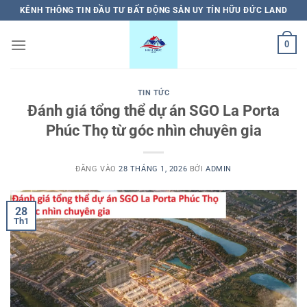
Bỏ
KÊNH THÔNG TIN ĐẦU TƯ BẤT ĐỘNG SẢN UY TÍN HỮU ĐỨC LAND
qua
nội
0
dung
TIN TỨC
Đánh giá tổng thể dự án SGO La Porta
Phúc Thọ từ góc nhìn chuyên gia
ĐĂNG VÀO
28 THÁNG 1, 2026
BỞI
ADMIN
28
Th1