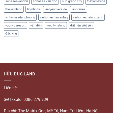
sonaseavandon
sonasea vân đồn
sun grand city
theflamevine
theparkland
tiginfinity
vietyenriverside
vinhomes
vinhomesdanphuong
vinhomeshaivanbay
vinhomeshalongxanh
vuonvuaresort
vân đồn
wecityhalong
đất nền việt yên
đặc khu
HỮU ĐỨC LAND
Liên hệ:
SĐT/Zalo: 0386.279.939
Địa chỉ: The Matrix One, Mễ Trì, Nam Từ Liêm, Hà Nội