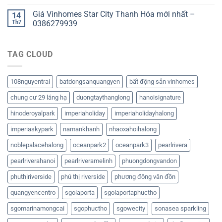
Giá Vinhomes Star City Thanh Hóa mới nhất –
14
Th7
0386279939
TAG CLOUD
108nguyentrai
batdongsanquangyen
bất động sản vinhomes
chung cư 29 láng hạ
duongtaythanglong
hanoisignature
hinoderoyalpark
imperiaholiday
imperiaholidayhalong
imperiaskypark
namankhanh
nhaoxahoihalong
noblepalacehalong
oceanpark2
oceanpark3
pearlrivera
pearlriverahanoi
pearlriveramelinh
phuongdongvandon
phuthiriverside
phú thị riverside
phương đông vân đồn
quangyencentro
sgolaporta
sgolaportaphuctho
sgomarinamongcai
sgophuctho
sgowecity
sonasea sparkling