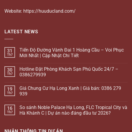
Website: https://huuducland.com/
LATEST NEWS
Tiến Độ Đường Vành Đai 1 Hoàng Cầu – Voi Phục
31
Th7
Mới Nhất | Cập Nhật Chi Tiết
Hotline Đặt Phòng Khách Sạn Phú Quốc 24/7 –
30
Th7
0386279939
Giá Chung Cư Hạ Long Xanh | Giá bán: 0386 279
19
Th7
939
So sánh Noble Palace Hạ Long, FLC Tropical City và
16
Th7
Hà Khánh C | Dự án nào đáng đầu tư 2026?
NHẬN THÔNG TIN DỰ ÁN