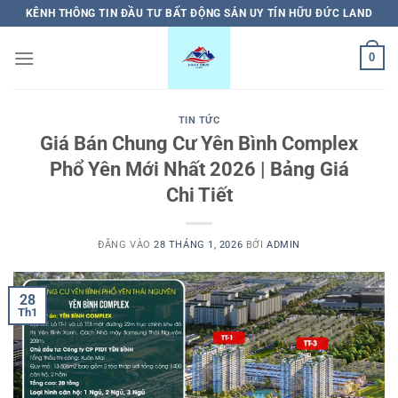
Bỏ
KÊNH THÔNG TIN ĐẦU TƯ BẤT ĐỘNG SẢN UY TÍN HỮU ĐỨC LAND
qua
nội
0
dung
TIN TỨC
Giá Bán Chung Cư Yên Bình Complex
Phổ Yên Mới Nhất 2026 | Bảng Giá
Chi Tiết
ĐĂNG VÀO
28 THÁNG 1, 2026
BỞI
ADMIN
28
Th1