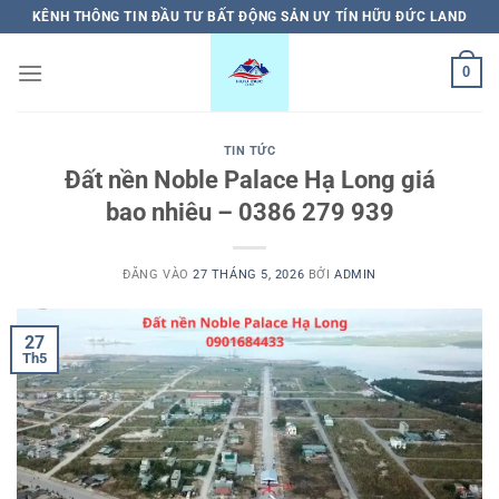
Bỏ
KÊNH THÔNG TIN ĐẦU TƯ BẤT ĐỘNG SẢN UY TÍN HỮU ĐỨC LAND
qua
nội
0
dung
TIN TỨC
Đất nền Noble Palace Hạ Long giá
bao nhiêu – 0386 279 939
ĐĂNG VÀO
27 THÁNG 5, 2026
BỞI
ADMIN
27
Th5