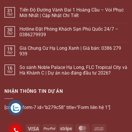
Tiến Độ Đường Vành Đai 1 Hoàng Cầu – Voi Phục
31
Th7
Mới Nhất | Cập Nhật Chi Tiết
Hotline Đặt Phòng Khách Sạn Phú Quốc 24/7 –
30
Th7
0386279939
Giá Chung Cư Hạ Long Xanh | Giá bán: 0386 279
19
Th7
939
So sánh Noble Palace Hạ Long, FLC Tropical City và
16
Th7
Hà Khánh C | Dự án nào đáng đầu tư 2026?
NHẬN THÔNG TIN DỰ ÁN
[contact-form-7 id="b279c58" title="Form liên hệ 1"]