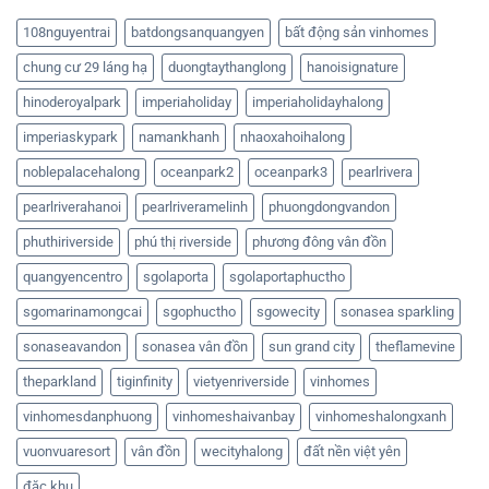
108nguyentrai
batdongsanquangyen
bất động sản vinhomes
chung cư 29 láng hạ
duongtaythanglong
hanoisignature
hinoderoyalpark
imperiaholiday
imperiaholidayhalong
imperiaskypark
namankhanh
nhaoxahoihalong
noblepalacehalong
oceanpark2
oceanpark3
pearlrivera
pearlriverahanoi
pearlriveramelinh
phuongdongvandon
phuthiriverside
phú thị riverside
phương đông vân đồn
quangyencentro
sgolaporta
sgolaportaphuctho
sgomarinamongcai
sgophuctho
sgowecity
sonasea sparkling
sonaseavandon
sonasea vân đồn
sun grand city
theflamevine
theparkland
tiginfinity
vietyenriverside
vinhomes
vinhomesdanphuong
vinhomeshaivanbay
vinhomeshalongxanh
vuonvuaresort
vân đồn
wecityhalong
đất nền việt yên
đặc khu