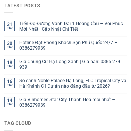
LATEST POSTS
Tiến Độ Đường Vành Đai 1 Hoàng Cầu – Voi Phục
31
Th7
Mới Nhất | Cập Nhật Chi Tiết
Hotline Đặt Phòng Khách Sạn Phú Quốc 24/7 –
30
Th7
0386279939
Giá Chung Cư Hạ Long Xanh | Giá bán: 0386 279
19
Th7
939
So sánh Noble Palace Hạ Long, FLC Tropical City và
16
Th7
Hà Khánh C | Dự án nào đáng đầu tư 2026?
Giá Vinhomes Star City Thanh Hóa mới nhất –
14
Th7
0386279939
TAG CLOUD