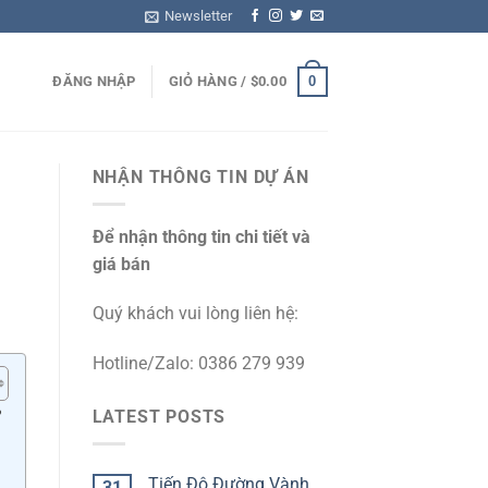
Newsletter
0
ĐĂNG NHẬP
GIỎ HÀNG /
$
0.00
NHẬN THÔNG TIN DỰ ÁN
Để nhận thông tin chi tiết và
giá bán
Quý khách vui lòng liên hệ:
Hotline/Zalo: 0386 279 939
?
LATEST POSTS
Tiến Độ Đường Vành
31