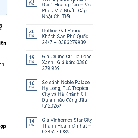
Th7
Đai 1 Hoàng Cầu – Voi
Phục Mới Nhất | Cập
Nhật Chi Tiết
?
Hotline Đặt Phòng
30
Th7
Khách Sạn Phú Quốc
24/7 – 0386279939
iên
Giá Chung Cư Hạ Long
19
Th7
Xanh | Giá bán: 0386
nh
279 939
So sánh Noble Palace
16
Th7
Hạ Long, FLC Tropical
City và Hà Khánh C |
Dự án nào đáng đầu
tư 2026?
Giá Vinhomes Star City
14
Th7
Thanh Hóa mới nhất –
hợp
0386279939