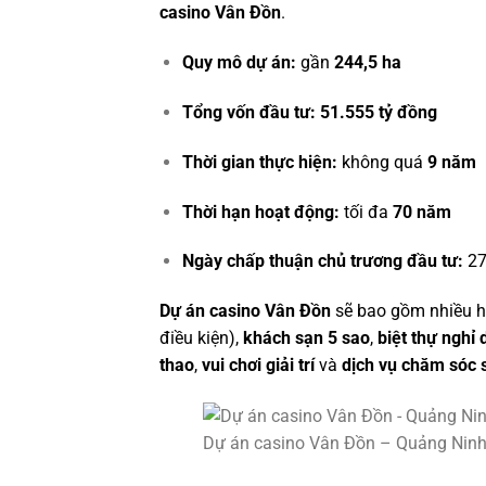
casino Vân Đồn
.
Quy mô dự án:
gần
244,5 ha
Tổng vốn đầu tư:
51.555 tỷ đồng
Thời gian thực hiện:
không quá
9 năm
Thời hạn hoạt động:
tối đa
70 năm
Ngày chấp thuận chủ trương đầu tư:
27
Dự án casino Vân Đồn
sẽ bao gồm nhiều 
điều kiện),
khách sạn 5 sao
,
biệt thự nghỉ
thao
,
vui chơi giải trí
và
dịch vụ chăm sóc 
Dự án casino Vân Đồn – Quảng Nin