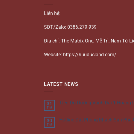
Liên hệ:
SĐT/Zalo: 0386.279.939
Địa chỉ: The Matrix One, Mễ Trì, Nam Từ L
Website: https://huuducland.com/
LATEST NEWS
Tiến Độ Đường Vành Đai 1 Hoàng Cầ
31
Th7
Hotline Đặt Phòng Khách Sạn Phú
30
Th7