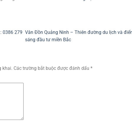
á: 0386 279
Vân Đồn Quảng Ninh – Thiên đường du lịch và đi
sáng đầu tư miền Bắc
 khai.
Các trường bắt buộc được đánh dấu
*