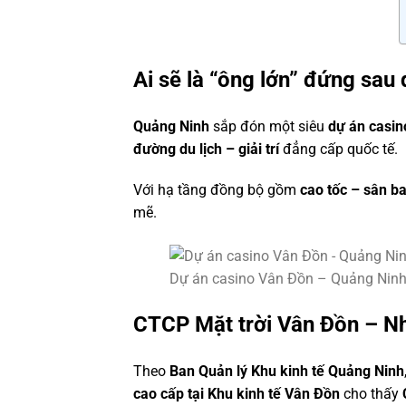
Ai sẽ là “ông lớn” đứng sau
Quảng Ninh
sắp đón một siêu
dự án casi
đường du lịch – giải trí
đẳng cấp quốc tế.
Với hạ tầng đồng bộ gồm
cao tốc – sân b
mẽ.
Dự án casino Vân Đồn – Quảng Nin
CTCP Mặt trời Vân Đồn – Nh
Theo
Ban Quản lý Khu kinh tế Quảng Ninh
cao cấp tại Khu kinh tế Vân Đồn
cho thấy