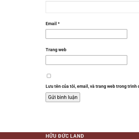
Email
*
Trang web
Lưu tên của tôi, email, và trang web trong trình 
HỮU ĐỨC LAND