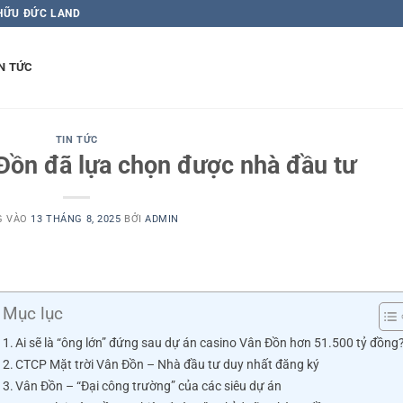
 HỮU ĐỨC LAND
N TỨC
TIN TỨC
Đồn đã lựa chọn được nhà đầu tư
G VÀO
13 THÁNG 8, 2025
BỞI
ADMIN
Mục lục
Ai sẽ là “ông lớn” đứng sau dự án casino Vân Đồn hơn 51.500 tỷ đồng
CTCP Mặt trời Vân Đồn – Nhà đầu tư duy nhất đăng ký
Vân Đồn – “Đại công trường” của các siêu dự án