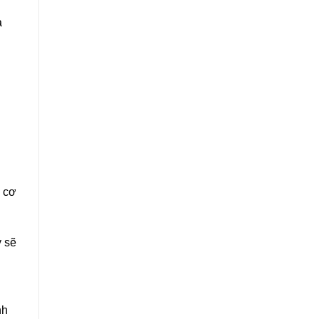
à
à cơ
y sẽ
nh