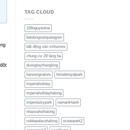
TAG CLOUD
108nguyentrai
batdongsanquangyen
úng
bất động sản vinhomes
chung cư 29 láng hạ
 đột
duongtaythanglong
hanoisignature
hinoderoyalpark
imperiaholiday
imperiaholidayhalong
imperiaskypark
namankhanh
nhaoxahoihalong
noblepalacehalong
oceanpark2