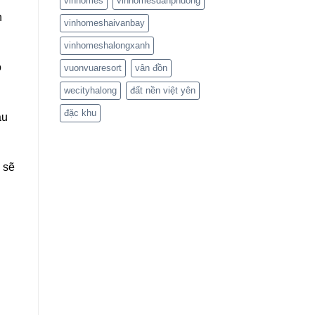
vinhomes
vinhomesdanphuong
n
vinhomeshaivanbay
vinhomeshalongxanh
ộ
vuonvuaresort
vân đồn
wecityhalong
đất nền việt yên
đặc khu
âu
 sẽ