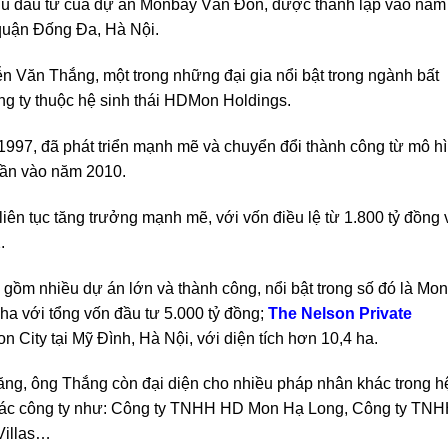
hủ đầu tư của dự án Monbay Vân Đồn, được thành lập vào năm
 quận Đống Đa, Hà Nội.
 Văn Thắng, một trong những đại gia nổi bật trong ngành bất
ng ty thuộc hệ sinh thái HDMon Holdings.
997, đã phát triển mạnh mẽ và chuyển đổi thành công từ mô h
hần vào năm 2010.
liên tục tăng trưởng mạnh mẽ, với vốn điều lệ từ 1.800 tỷ đồng
.
gồm nhiều dự án lớn và thành công, nổi bật trong số đó là Mon
ha với tổng vốn đầu tư 5.000 tỷ đồng;
The Nelson Private
n City tại Mỹ Đình, Hà Nội, với diện tích hơn 10,4 ha.
ng, ông Thắng còn đại diện cho nhiều pháp nhân khác trong h
các công ty như: Công ty TNHH HD Mon Hạ Long, Công ty TN
Villas…