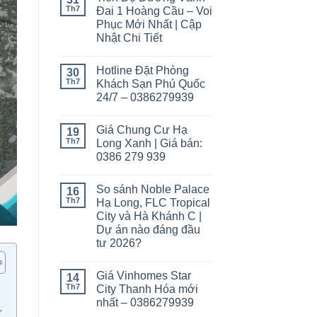
Th7
Đai 1 Hoàng Cầu – Voi
Phục Mới Nhất | Cập
Nhật Chi Tiết
Hotline Đặt Phòng
30
Th7
Khách Sạn Phú Quốc
24/7 – 0386279939
Giá Chung Cư Hạ
19
Th7
Long Xanh | Giá bán:
0386 279 939
So sánh Noble Palace
16
Th7
Hạ Long, FLC Tropical
City và Hà Khánh C |
Dự án nào đáng đầu
tư 2026?
Giá Vinhomes Star
14
Th7
City Thanh Hóa mới
nhất – 0386279939
”