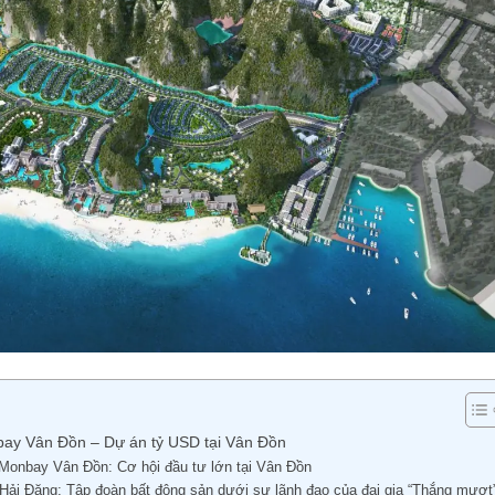
ay Vân Đồn – Dự án tỷ USD tại Vân Đồn
Monbay Vân Đồn: Cơ hội đầu tư lớn tại Vân Đồn
 Hải Đăng: Tập đoàn bất động sản dưới sự lãnh đạo của đại gia “Thắng mượt