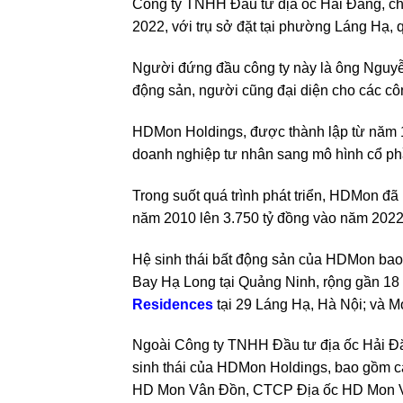
Công ty TNHH Đầu tư địa ốc Hải Đăng, c
2022, với trụ sở đặt tại phường Láng Hạ,
Người đứng đầu công ty này là ông Nguyễn
động sản, người cũng đại diện cho các cô
HDMon Holdings, được thành lập từ năm 1
doanh nghiệp tư nhân sang mô hình cổ p
Trong suốt quá trình phát triển, HDMon đã 
năm 2010 lên 3.750 tỷ đồng vào năm 2022
Hệ sinh thái bất động sản của HDMon bao 
Bay Hạ Long tại Quảng Ninh, rộng gần 18 
Residences
tại 29 Láng Hạ, Hà Nội; và Mo
Ngoài Công ty TNHH Đầu tư địa ốc Hải Đă
sinh thái của HDMon Holdings, bao gồm 
HD Mon Vân Đồn, CTCP Địa ốc HD Mon 