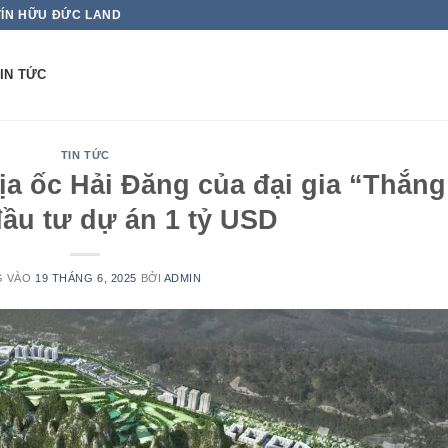
TÍN HỮU ĐỨC LAND
IN TỨC
TIN TỨC
a ốc Hải Đăng của đại gia “Thắng
ầu tư dự án 1 tỷ USD
G VÀO
19 THÁNG 6, 2025
BỞI
ADMIN