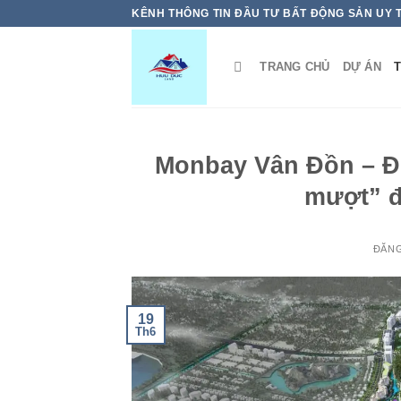
Bỏ
KÊNH THÔNG TIN ĐẦU TƯ BẤT ĐỘNG SẢN UY 
qua
nội
TRANG CHỦ
DỰ ÁN
T
dung
Monbay Vân Đồn – Đị
mượt” đ
ĐĂN
19
Th6