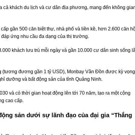
a cả khách du lịch và cư dân địa phương, mang đến không gia
ấp gần 500 căn biệt thự, nhà phố và liền kề, hơn 2.600 căn h
 đáp ứng nhu cầu đa dạng của thị trường.
000 khách lưu trú mỗi ngày và gần 10.000 cư dân sinh sống l
ồng (tương đương gần 1 tỷ USD), Monbay Vân Đồn được kỳ vọng
nghỉ dưỡng và bất động sản của tỉnh Quảng Ninh.
30 và có thời gian hoạt động lên tới 70 năm, tạo ra một cộng
ng cao cấp.
động sản dưới sự lãnh đạo của đại gia “Thắng