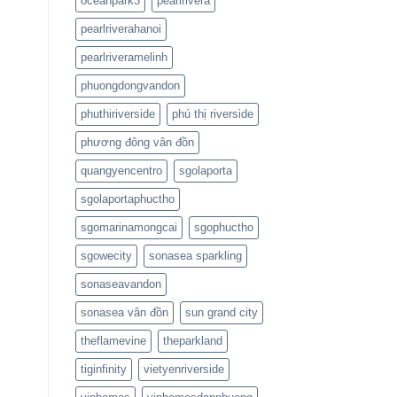
oceanpark3
pearlrivera
pearlriverahanoi
pearlriveramelinh
phuongdongvandon
phuthiriverside
phú thị riverside
phương đông vân đồn
quangyencentro
sgolaporta
sgolaportaphuctho
sgomarinamongcai
sgophuctho
sgowecity
sonasea sparkling
sonaseavandon
sonasea vân đồn
sun grand city
theflamevine
theparkland
tiginfinity
vietyenriverside