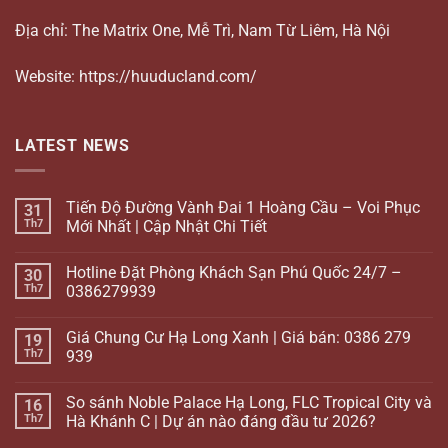
Địa chỉ: The Matrix One, Mễ Trì, Nam Từ Liêm, Hà Nội
Website: https://huuducland.com/
LATEST NEWS
Tiến Độ Đường Vành Đai 1 Hoàng Cầu – Voi Phục
31
Th7
Mới Nhất | Cập Nhật Chi Tiết
Hotline Đặt Phòng Khách Sạn Phú Quốc 24/7 –
30
Th7
0386279939
Giá Chung Cư Hạ Long Xanh | Giá bán: 0386 279
19
Th7
939
So sánh Noble Palace Hạ Long, FLC Tropical City và
16
Th7
Hà Khánh C | Dự án nào đáng đầu tư 2026?