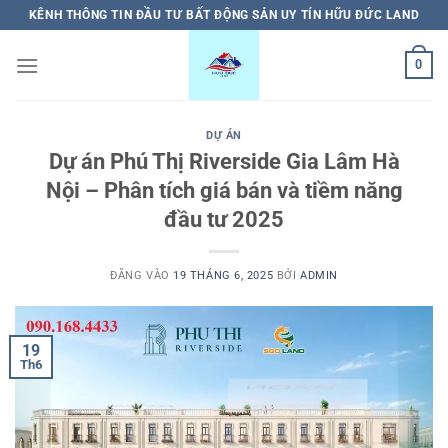
Bỏ
KÊNH THÔNG TIN ĐẦU TƯ BẤT ĐỘNG SẢN UY TÍN HỮU ĐỨC LAND
qua
nội
0
dung
DỰ ÁN
Dự án Phú Thị Riverside Gia Lâm Hà
Nội – Phân tích giá bán và tiềm năng
đầu tư 2025
ĐĂNG VÀO
19 THÁNG 6, 2025
BỞI
ADMIN
19
Th6