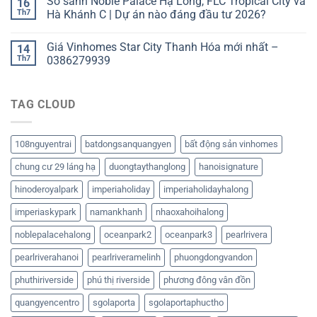
So sánh Noble Palace Hạ Long, FLC Tropical City và
16
Th7
Hà Khánh C | Dự án nào đáng đầu tư 2026?
Giá Vinhomes Star City Thanh Hóa mới nhất –
14
Th7
0386279939
TAG CLOUD
108nguyentrai
batdongsanquangyen
bất động sản vinhomes
chung cư 29 láng hạ
duongtaythanglong
hanoisignature
hinoderoyalpark
imperiaholiday
imperiaholidayhalong
imperiaskypark
namankhanh
nhaoxahoihalong
noblepalacehalong
oceanpark2
oceanpark3
pearlrivera
pearlriverahanoi
pearlriveramelinh
phuongdongvandon
phuthiriverside
phú thị riverside
phương đông vân đồn
quangyencentro
sgolaporta
sgolaportaphuctho