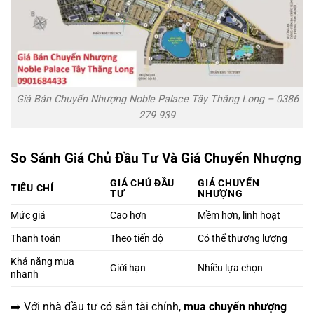
Giá Bán Chuyển Nhượng Noble Palace Tây Thăng Long – 0386
279 939
So Sánh Giá Chủ Đầu Tư Và Giá Chuyển Nhượng
GIÁ CHỦ ĐẦU
GIÁ CHUYỂN
TIÊU CHÍ
TƯ
NHƯỢNG
Mức giá
Cao hơn
Mềm hơn, linh hoạt
Thanh toán
Theo tiến độ
Có thể thương lượng
Khả năng mua
Giới hạn
Nhiều lựa chọn
nhanh
➡️ Với nhà đầu tư có sẵn tài chính,
mua chuyển nhượng