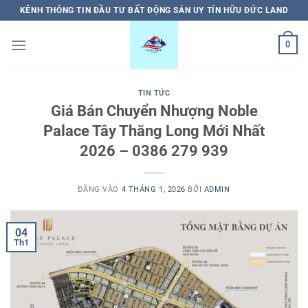
Bỏ
KÊNH THÔNG TIN ĐẦU TƯ BẤT ĐỘNG SẢN UY TÍN HỮU ĐỨC LAND
qua
nội
0
dung
TIN TỨC
Giá Bán Chuyển Nhượng Noble
Palace Tây Thăng Long Mới Nhất
2026 – 0386 279 939
ĐĂNG VÀO
4 THÁNG 1, 2026
BỞI
ADMIN
04
Th1