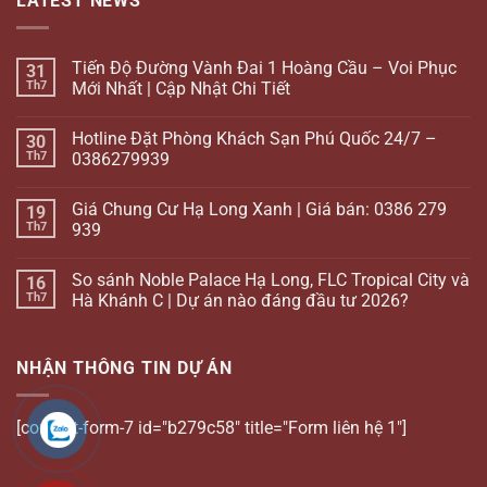
LATEST NEWS
Tiến Độ Đường Vành Đai 1 Hoàng Cầu – Voi Phục
31
Th7
Mới Nhất | Cập Nhật Chi Tiết
Hotline Đặt Phòng Khách Sạn Phú Quốc 24/7 –
30
Th7
0386279939
Giá Chung Cư Hạ Long Xanh | Giá bán: 0386 279
19
Th7
939
So sánh Noble Palace Hạ Long, FLC Tropical City và
16
Th7
Hà Khánh C | Dự án nào đáng đầu tư 2026?
NHẬN THÔNG TIN DỰ ÁN
[contact-form-7 id="b279c58" title="Form liên hệ 1"]