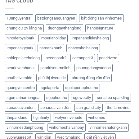
TAG CLOUD
108nguyentrai
batdongsanquangyen
bất động sản vinhomes
chung cư 29 láng hạ
duongtaythanglong
hanoisignature
hinoderoyalpark
imperiaholiday
imperiaholidayhalong
imperiaskypark
namankhanh
nhaoxahoihalong
noblepalacehalong
oceanpark2
oceanpark3
pearlrivera
pearlriverahanoi
pearlriveramelinh
phuongdongvandon
phuthiriverside
phú thị riverside
phương đông vân đồn
quangyencentro
sgolaporta
sgolaportaphuctho
sgomarinamongcai
sgophuctho
sgowecity
sonasea sparkling
sonaseavandon
sonasea vân đồn
sun grand city
theflamevine
theparkland
tiginfinity
vietyenriverside
vinhomes
vinhomesdanphuong
vinhomeshaivanbay
vinhomeshalongxanh
vuonvuaresort
vân đồn
wecityhalong
đất nền việt yên