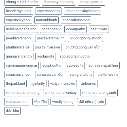
chung cư 29 láng hạ
duongtaythanglong
hanoisignature
hinoderoyalpark
imperiaholiday
imperiaholidayhalong
imperiaskypark
namankhanh
nhaoxahoihalong
noblepalacehalong
oceanpark2
oceanpark3
pearlrivera
pearlriverahanoi
pearlriveramelinh
phuongdongvandon
phuthiriverside
phú thị riverside
phương đông vân đồn
quangyencentro
sgolaporta
sgolaportaphuctho
sgomarinamongcai
sgophuctho
sgowecity
sonasea sparkling
sonaseavandon
sonasea vân đồn
sun grand city
theflamevine
theparkland
tiginfinity
vietyenriverside
vinhomes
vinhomesdanphuong
vinhomeshaivanbay
vinhomeshalongxanh
vuonvuaresort
vân đồn
wecityhalong
đất nền việt yên
đặc khu