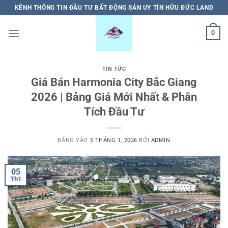
Bỏ
KÊNH THÔNG TIN ĐẦU TƯ BẤT ĐỘNG SẢN UY TÍN HỮU ĐỨC LAND
qua
nội
0
dung
TIN TỨC
Giá Bán Harmonia City Bắc Giang
2026 | Bảng Giá Mới Nhất & Phân
Tích Đầu Tư
ĐĂNG VÀO
5 THÁNG 1, 2026
BỞI
ADMIN
05
Th1