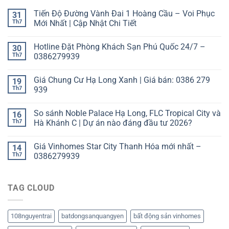
Tiến Độ Đường Vành Đai 1 Hoàng Cầu – Voi Phục
31
Th7
Mới Nhất | Cập Nhật Chi Tiết
Hotline Đặt Phòng Khách Sạn Phú Quốc 24/7 –
30
Th7
0386279939
Giá Chung Cư Hạ Long Xanh | Giá bán: 0386 279
19
Th7
939
So sánh Noble Palace Hạ Long, FLC Tropical City và
16
Th7
Hà Khánh C | Dự án nào đáng đầu tư 2026?
Giá Vinhomes Star City Thanh Hóa mới nhất –
14
Th7
0386279939
TAG CLOUD
108nguyentrai
batdongsanquangyen
bất động sản vinhomes