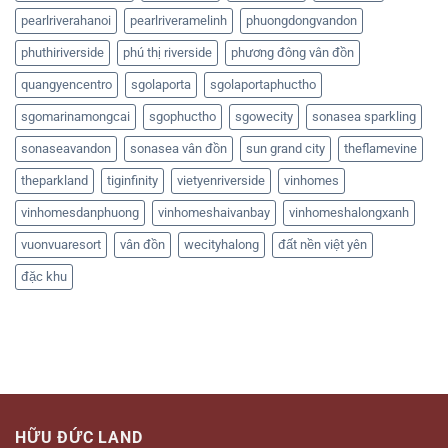
pearlriverahanoi
pearlriveramelinh
phuongdongvandon
phuthiriverside
phú thị riverside
phương đông vân đồn
quangyencentro
sgolaporta
sgolaportaphuctho
sgomarinamongcai
sgophuctho
sgowecity
sonasea sparkling
sonaseavandon
sonasea vân đồn
sun grand city
theflamevine
theparkland
tiginfinity
vietyenriverside
vinhomes
vinhomesdanphuong
vinhomeshaivanbay
vinhomeshalongxanh
vuonvuaresort
vân đồn
wecityhalong
đất nền việt yên
đặc khu
HỮU ĐỨC LAND