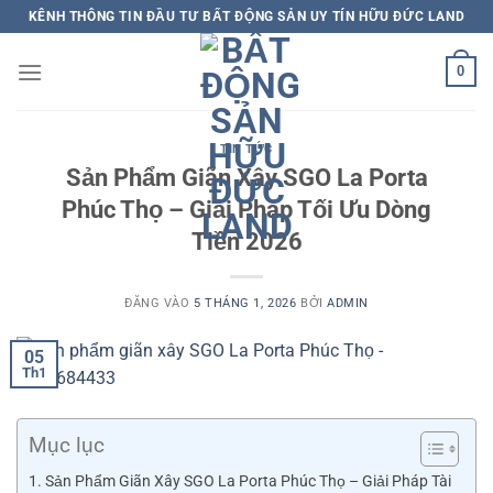
Bỏ
KÊNH THÔNG TIN ĐẦU TƯ BẤT ĐỘNG SẢN UY TÍN HỮU ĐỨC LAND
qua
nội
0
dung
TIN TỨC
Sản Phẩm Giãn Xây SGO La Porta
Phúc Thọ – Giải Pháp Tối Ưu Dòng
Tiền 2026
ĐĂNG VÀO
5 THÁNG 1, 2026
BỞI
ADMIN
05
Th1
Mục lục
Sản Phẩm Giãn Xây SGO La Porta Phúc Thọ – Giải Pháp Tài