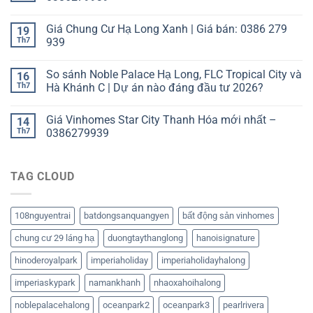
Giá Chung Cư Hạ Long Xanh | Giá bán: 0386 279
19
Th7
939
So sánh Noble Palace Hạ Long, FLC Tropical City và
16
Th7
Hà Khánh C | Dự án nào đáng đầu tư 2026?
Giá Vinhomes Star City Thanh Hóa mới nhất –
14
Th7
0386279939
TAG CLOUD
108nguyentrai
batdongsanquangyen
bất động sản vinhomes
chung cư 29 láng hạ
duongtaythanglong
hanoisignature
hinoderoyalpark
imperiaholiday
imperiaholidayhalong
imperiaskypark
namankhanh
nhaoxahoihalong
noblepalacehalong
oceanpark2
oceanpark3
pearlrivera