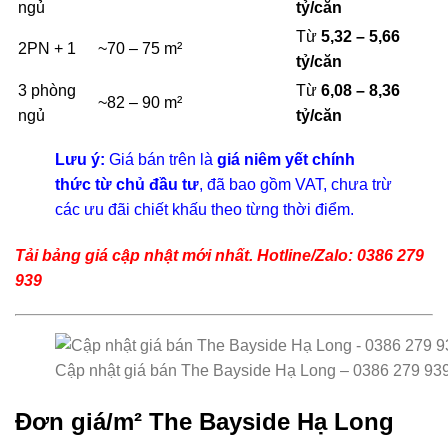
ngủ
tỷ/căn
Từ
5,32 – 5,66
2PN + 1
~70 – 75 m²
tỷ/căn
3 phòng
Từ
6,08 – 8,36
~82 – 90 m²
ngủ
tỷ/căn
Lưu ý:
Giá bán trên là
giá niêm yết chính
thức từ chủ đầu tư
, đã bao gồm VAT, chưa trừ
các ưu đãi chiết khấu theo từng thời điểm.
Tải bảng giá cập nhật mới nhất. Hotline/Zalo: 0386 279
939
Cập nhật giá bán The Bayside Hạ Long – 0386 279 93
Đơn giá/m² The Bayside Hạ Long