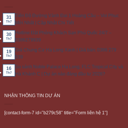
Tiến Độ Đường Vành Đai 1 Hoàng Cầu – Voi Phục
31
Th7
Mới Nhất | Cập Nhật Chi Tiết
Hotline Đặt Phòng Khách Sạn Phú Quốc 24/7 –
30
Th7
0386279939
Giá Chung Cư Hạ Long Xanh | Giá bán: 0386 279
19
Th7
939
So sánh Noble Palace Hạ Long, FLC Tropical City và
16
Th7
Hà Khánh C | Dự án nào đáng đầu tư 2026?
NHẬN THÔNG TIN DỰ ÁN
[contact-form-7 id="b279c58" title="Form liên hệ 1"]