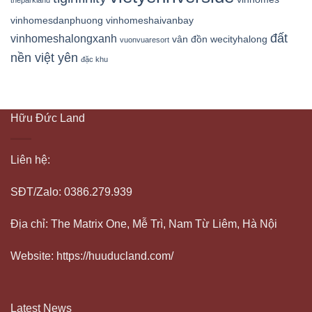
theparkland
vinhomesdanphuong
vinhomeshaivanbay
đất
vinhomeshalongxanh
vân đồn
wecityhalong
vuonvuaresort
nền việt yên
đặc khu
Hữu Đức Land
Liên hệ:
SĐT/Zalo: 0386.279.939
Địa chỉ: The Matrix One, Mễ Trì, Nam Từ Liêm, Hà Nội
Website: https://huuducland.com/
Latest News