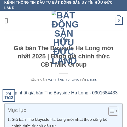
KÊNH THÔNG TIN ĐẦU TƯ BẤT ĐỘNG SẢN UY TÍN HỮU ĐỨC
Bỏ
LAND
qua
nội
0
dung
TIN TỨC
Giá bán The Bayside Hạ Long mới
nhất 2025 | Bảng giá chính thức
CĐT MIK Group
ĐĂNG VÀO
24 THÁNG 12, 2025
BỞI
ADMIN
24
Th12
Mục lục
Giá bán The Bayside Hạ Long mới nhất theo công bố
chính thức từ chủ đầu tư