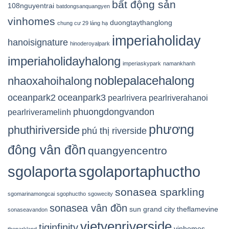
bất động sản
108nguyentrai
batdongsanquangyen
vinhomes
duongtaythanglong
chung cư 29 láng hạ
imperiaholiday
hanoisignature
hinoderoyalpark
imperiaholidayhalong
imperiaskypark
namankhanh
noblepalacehalong
nhaoxahoihalong
oceanpark2
oceanpark3
pearlrivera
pearlriverahanoi
phuongdongvandon
pearlriveramelinh
phương
phuthiriverside
phú thị riverside
đông vân đồn
quangyencentro
sgolaporta
sgolaportaphuctho
sonasea sparkling
sgomarinamongcai
sgophuctho
sgowecity
sonasea vân đồn
sun grand city
theflamevine
sonaseavandon
vietyenriverside
tiginfinity
vinhomes