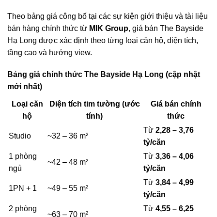
Theo bảng giá công bố tại các sự kiện giới thiệu và tài liệu
bán hàng chính thức từ
MIK Group
, giá bán The Bayside
Hạ Long được xác định theo từng loại căn hộ, diện tích,
tầng cao và hướng view.
Bảng giá chính thức The Bayside Hạ Long (cập nhật
mới nhất)
Loại căn
Diện tích tim tường (ước
Giá bán chính
hộ
tính)
thức
Từ
2,28 – 3,76
Studio
~32 – 36 m²
tỷ/căn
1 phòng
Từ
3,36 – 4,06
~42 – 48 m²
ngủ
tỷ/căn
Từ
3,84 – 4,99
1PN + 1
~49 – 55 m²
tỷ/căn
2 phòng
Từ
4,55 – 6,25
~63 – 70 m²