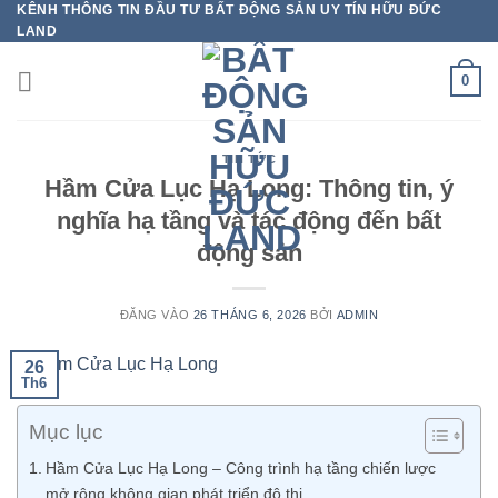
KÊNH THÔNG TIN ĐẦU TƯ BẤT ĐỘNG SẢN UY TÍN HỮU ĐỨC
Bỏ
LAND
qua
nội
0
dung
TIN TỨC
Hầm Cửa Lục Hạ Long: Thông tin, ý
nghĩa hạ tầng và tác động đến bất
động sản
ĐĂNG VÀO
26 THÁNG 6, 2026
BỞI
ADMIN
26
Th6
Mục lục
Hầm Cửa Lục Hạ Long – Công trình hạ tầng chiến lược
mở rộng không gian phát triển đô thị