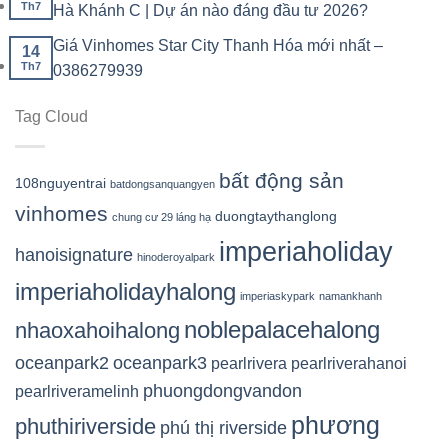
Th7
Hà Khánh C | Dự án nào đáng đầu tư 2026?
Giá Vinhomes Star City Thanh Hóa mới nhất –
14
Th7
0386279939
Tag Cloud
bất động sản
108nguyentrai
batdongsanquangyen
vinhomes
duongtaythanglong
chung cư 29 láng hạ
imperiaholiday
hanoisignature
hinoderoyalpark
imperiaholidayhalong
imperiaskypark
namankhanh
noblepalacehalong
nhaoxahoihalong
oceanpark2
oceanpark3
pearlrivera
pearlriverahanoi
phuongdongvandon
pearlriveramelinh
phương
phuthiriverside
phú thị riverside