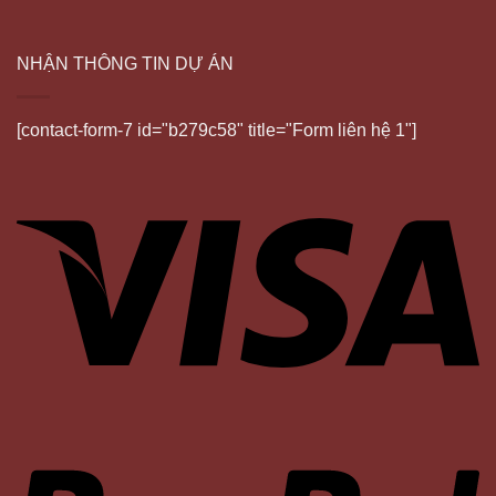
NHẬN THÔNG TIN DỰ ÁN
[contact-form-7 id="b279c58" title="Form liên hệ 1"]