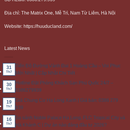
Địa chỉ: The Matrix One, Mễ Trì, Nam Từ Liêm, Hà Nội
Website: https://huuducland.com/
Latest News
Tiến Độ Đường Vành Đai 1 Hoàng Cầu – Voi Phục
31
Th7
Mới Nhất | Cập Nhật Chi Tiết
Hotline Đặt Phòng Khách Sạn Phú Quốc 24/7 –
30
Th7
0386279939
Giá Chung Cư Hạ Long Xanh | Giá bán: 0386 279
19
Th7
939
So sánh Noble Palace Hạ Long, FLC Tropical City và
16
Th7
Hà Khánh C | Dự án nào đáng đầu tư 2026?