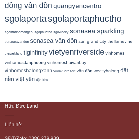
đông vân đồn
quangyencentro
sgolaporta
sgolaportaphuctho
sonasea sparkling
sgomarinamongcai
sgophuctho
sgowecity
sonasea vân đồn
sun grand city
theflamevine
sonaseavandon
vietyenriverside
tiginfinity
vinhomes
theparkland
vinhomesdanphuong
vinhomeshaivanbay
đất
vinhomeshalongxanh
vân đồn
wecityhalong
vuonvuaresort
nền việt yên
đặc khu
Hữu Đức Land
Liên hệ:
SĐT/Zalo: 0386.279.939