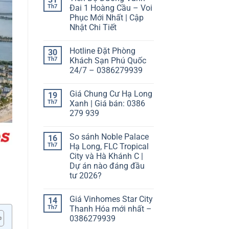
Th7
Đai 1 Hoàng Cầu – Voi
Phục Mới Nhất | Cập
Nhật Chi Tiết
Hotline Đặt Phòng
30
Th7
Khách Sạn Phú Quốc
24/7 – 0386279939
Giá Chung Cư Hạ Long
19
Th7
Xanh | Giá bán: 0386
279 939
So sánh Noble Palace
16
Th7
Hạ Long, FLC Tropical
City và Hà Khánh C |
Dự án nào đáng đầu
tư 2026?
Giá Vinhomes Star City
14
Th7
Thanh Hóa mới nhất –
0386279939