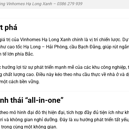
ăng Vinhomes Hạ Long Xanh – 0386 279 939
ứt phá
iá trị của Vinhomes Hạ Long Xanh chính là vị trí chiến lược. Dự
hư cao tốc Hạ Long – Hải Phòng, cầu Bạch Đằng, giúp rút ngắ
 tế lớn phía Bắc.
hưởng lợi từ sự phát triển mạnh mẽ của các khu công nghiệp, 
ng chất lượng cao. Điều này kéo theo nhu cầu thực về nhà ở và d
n một cách bền vững.
nh thái “all-in-one”
o mô hình đại đô thị hiện đại, tích hợp đầy đủ tiện ích như k
trí và không gian nghỉ dưỡng. Đây là xu hướng phát triển tất yếu
í trong cùng một không gian.