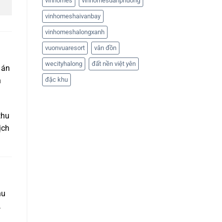
vinhomes
vinhomesdanphuong
vinhomeshaivanbay
vinhomeshalongxanh
vuonvuaresort
vân đồn
wecityhalong
đất nền việt yên
 án
n
đặc khu
thu
ịch
hu
,