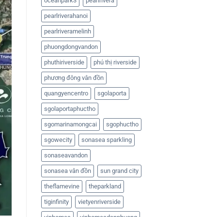
oceanpark3
pearlrivera
pearlriverahanoi
pearlriveramelinh
phuongdongvandon
phuthiriverside
phú thị riverside
phương đông vân đồn
quangyencentro
sgolaporta
sgolaportaphuctho
sgomarinamongcai
sgophuctho
sgowecity
sonasea sparkling
sonaseavandon
sonasea vân đồn
sun grand city
theflamevine
theparkland
tiginfinity
vietyenriverside