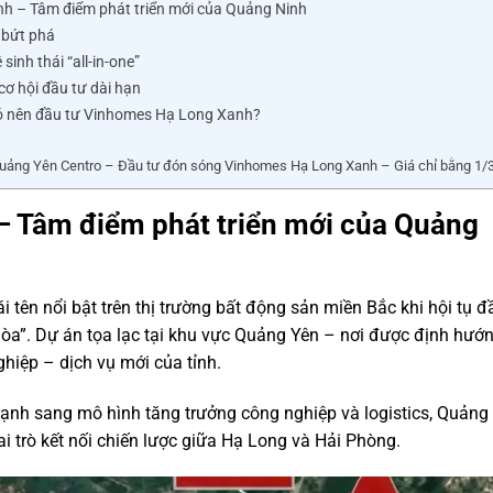
h – Tâm điểm phát triển mới của Quảng Ninh
g bứt phá
sinh thái “all-in-one”
cơ hội đầu tư dài hạn
Có nên đầu tư Vinhomes Hạ Long Xanh?
ảng Yên Centro – Đầu tư đón sóng Vinhomes Hạ Long Xanh – Giá chỉ bằng 1/
 Tâm điểm phát triển mới của Quảng
i tên nổi bật trên thị trường bất động sản miền Bắc khi hội tụ đ
hòa”. Dự án tọa lạc tại khu vực
Quảng Yên
– nơi được định hướ
ghiệp – dịch vụ mới của tỉnh.
ạnh sang mô hình tăng trưởng công nghiệp và logistics, Quảng
i trò kết nối chiến lược giữa
Hạ Long
và
Hải Phòng
.