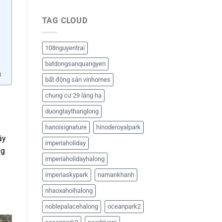
TAG CLOUD
108nguyentrai
batdongsanquangyen
3
bất động sản vinhomes
chung cư 29 láng hạ
duongtaythanglong
hanoisignature
hinoderoyalpark
ầy
imperiaholiday
ng
imperiaholidayhalong
imperiaskypark
namankhanh
nhaoxahoihalong
noblepalacehalong
oceanpark2