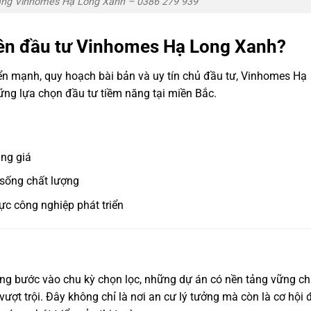
ăng Vinhomes Hạ Long Xanh – 0386 279 939
nên đầu tư Vinhomes Hạ Long Xanh?
 triển mạnh, quy hoạch bài bản và uy tín chủ đầu tư, Vinhomes Hạ
ng lựa chọn đầu tư tiềm năng tại miền Bắc.
ăng giá
 sống chất lượng
ực công nghiệp phát triển
ang bước vào chu kỳ chọn lọc, những dự án có nền tảng vững c
ượt trội. Đây không chỉ là nơi an cư lý tưởng mà còn là cơ hội 