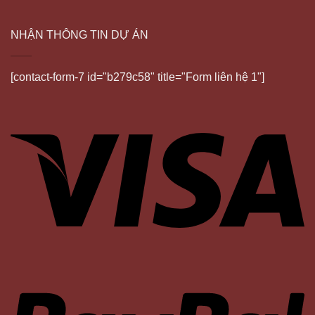
NHẬN THÔNG TIN DỰ ÁN
[contact-form-7 id="b279c58" title="Form liên hệ 1"]