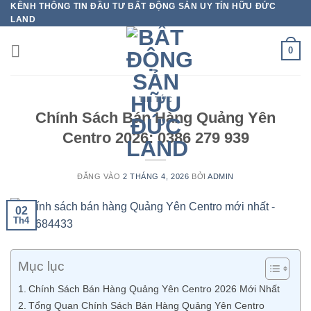
KÊNH THÔNG TIN ĐẦU TƯ BẤT ĐỘNG SẢN UY TÍN HỮU ĐỨC
Bỏ
LAND
qua
nội
0
dung
TIN TỨC
Chính Sách Bán Hàng Quảng Yên
Centro 2026: 0386 279 939
ĐĂNG VÀO
2 THÁNG 4, 2026
BỞI
ADMIN
02
Th4
Mục lục
Chính Sách Bán Hàng Quảng Yên Centro 2026 Mới Nhất
Tổng Quan Chính Sách Bán Hàng Quảng Yên Centro