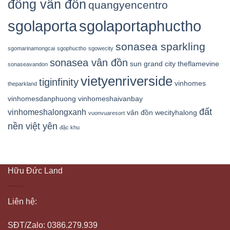
đông vân đồn
quangyencentro
sgolaporta
sgolaportaphuctho
sonasea sparkling
sgomarinamongcai
sgophuctho
sgowecity
sonasea vân đồn
sun grand city
theflamevine
sonaseavandon
vietyenriverside
tiginfinity
vinhomes
theparkland
vinhomesdanphuong
vinhomeshaivanbay
đất
vinhomeshalongxanh
vân đồn
wecityhalong
vuonvuaresort
nền việt yên
đặc khu
Hữu Đức Land
Liên hệ:
SĐT/Zalo: 0386.279.939