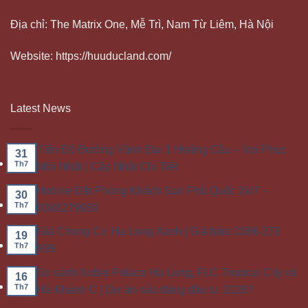
Địa chỉ: The Matrix One, Mễ Trì, Nam Từ Liêm, Hà Nội
Website: https://huuducland.com/
Latest News
Tiến Độ Đường Vành Đai 1 Hoàng Cầu – Voi Phục
31
Th7
Mới Nhất | Cập Nhật Chi Tiết
Hotline Đặt Phòng Khách Sạn Phú Quốc 24/7 –
30
Th7
0386279939
Giá Chung Cư Hạ Long Xanh | Giá bán: 0386 279
19
Th7
939
So sánh Noble Palace Hạ Long, FLC Tropical City và
16
Th7
Hà Khánh C | Dự án nào đáng đầu tư 2026?