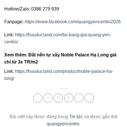
Hotline/Zalo: 0386 279 939
Fanpage:
https://www.facebook.com/quangyencentro2026
Link:
https://huuducland.com/tai-bang-gia-quang-yen-
centro/
Xem thêm: Đất nền tự xây Noble Palace Hạ Long giá
chỉ từ 3x TR/m2
Link:
https://huuducland.com/product/noble-palace-ha-
long/
Bài viết này được đăng trong
Tin tức
và được gắn thẻ
quangyencentro
.