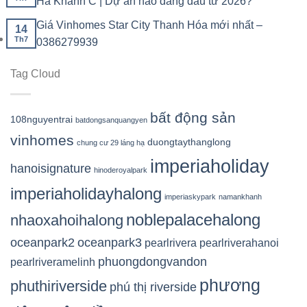
Hà Khánh C | Dự án nào đáng đầu tư 2026?
Giá Vinhomes Star City Thanh Hóa mới nhất –
14
Th7
0386279939
Tag Cloud
bất động sản
108nguyentrai
batdongsanquangyen
vinhomes
duongtaythanglong
chung cư 29 láng hạ
imperiaholiday
hanoisignature
hinoderoyalpark
imperiaholidayhalong
imperiaskypark
namankhanh
noblepalacehalong
nhaoxahoihalong
oceanpark2
oceanpark3
pearlrivera
pearlriverahanoi
phuongdongvandon
pearlriveramelinh
phương
phuthiriverside
phú thị riverside