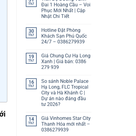
Th7
Đai 1 Hoàng Cầu – Voi
Phục Mới Nhất | Cập
Nhật Chi Tiết
Hotline Đặt Phòng
30
Th7
Khách Sạn Phú Quốc
24/7 – 0386279939
Giá Chung Cư Hạ Long
19
Th7
Xanh | Giá bán: 0386
279 939
So sánh Noble Palace
16
Th7
Hạ Long, FLC Tropical
City và Hà Khánh C |
Dự án nào đáng đầu
tư 2026?
ới
Giá Vinhomes Star City
14
Th7
Thanh Hóa mới nhất –
0386279939