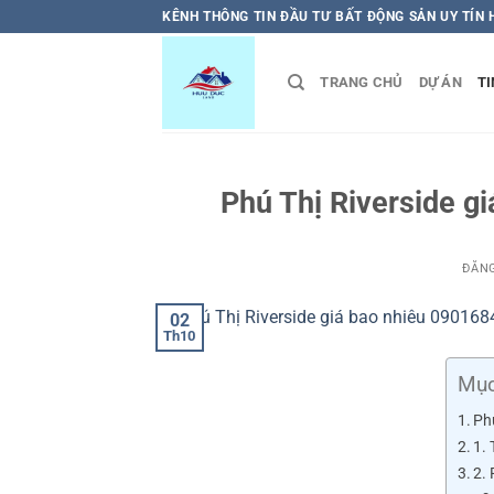
Bỏ
KÊNH THÔNG TIN ĐẦU TƯ BẤT ĐỘNG SẢN UY TÍN
qua
nội
TRANG CHỦ
DỰ ÁN
TI
dung
Phú Thị Riverside gi
ĐĂN
02
Th10
Mục
Phú
1.
2. 