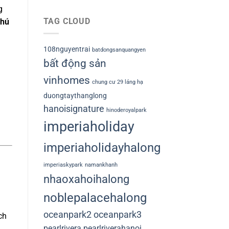
g
TAG CLOUD
hú
108nguyentrai
batdongsanquangyen
bất động sản
vinhomes
chung cư 29 láng hạ
duongtaythanglong
hanoisignature
hinoderoyalpark
imperiaholiday
imperiaholidayhalong
imperiaskypark
namankhanh
nhaoxahoihalong
noblepalacehalong
oceanpark2
oceanpark3
ch
pearlrivera
pearlriverahanoi