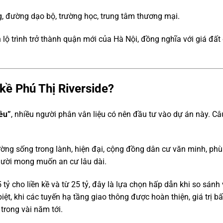
g, đường dạo bộ, trường học, trung tâm thương mại.
 lộ trình trở thành quận mới của Hà Nội, đồng nghĩa với giá đất
 kề Phú Thị Riverside?
iêu”
, nhiều người phân vân liệu có nên đầu tư vào dự án này. Câ
ờng sống trong lành, hiện đại, cộng đồng dân cư văn minh, phù
gười mong muốn an cư lâu dài.
5 tỷ cho liền kề và từ 25 tỷ, đây là lựa chọn hấp dẫn khi so sánh 
biệt, khi các tuyến hạ tầng giao thông được hoàn thiện, giá trị bấ
trong vài năm tới.