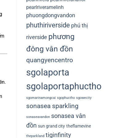
pearlriveramelinh
g
phuongdongvandon
phuthiriverside
phú thị
phương
ếm
riverside
đông vân đồn
quangyencentro
sgolaporta
ền.
sgolaportaphuctho
m
sgomarinamongcai
sgophuctho
sgowecity
sonasea sparkling
sonasea vân
sonaseavandon
đồn
sun grand city
theflamevine
tiginfinity
theparkland