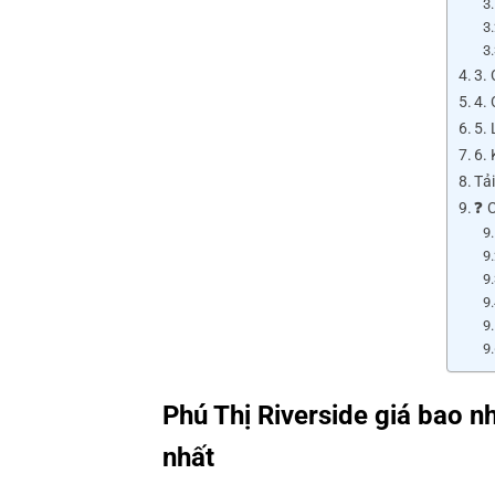
3.
4. 
5. 
6. 
Tả
❓ 
Phú Thị Riverside giá bao nh
nhất