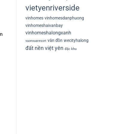
vietyenriverside
vinhomes
vinhomesdanphuong
vinhomeshaivanbay
vinhomeshalongxanh
ân
vân đồn
wecityhalong
vuonvuaresort
đất nền việt yên
đặc khu