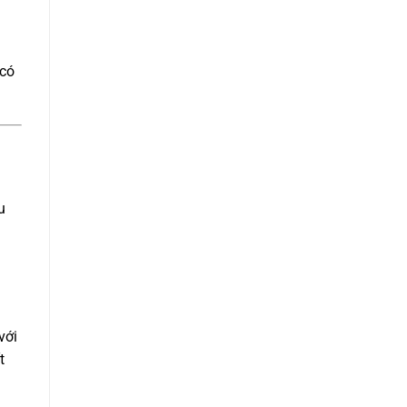
 có
u
với
t