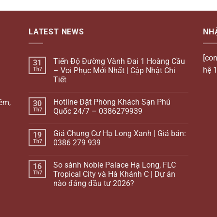
LATEST NEWS
NH
[con
Tiến Độ Đường Vành Đai 1 Hoàng Cầu
31
hệ 1
Th7
– Voi Phục Mới Nhất | Cập Nhật Chi
Tiết
Hotline Đặt Phòng Khách Sạn Phú
iêm,
30
Th7
Quốc 24/7 – 0386279939
Giá Chung Cư Hạ Long Xanh | Giá bán:
19
Th7
0386 279 939
So sánh Noble Palace Hạ Long, FLC
16
Th7
Tropical City và Hà Khánh C | Dự án
nào đáng đầu tư 2026?