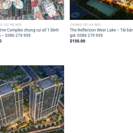
G CƯ HÀ NỘI
CHUNG CƯ HÀ NỘI
One Complex chung cư số 1 Định
The Reflection West Lake – Tải bả
 – 0386 279 939
giá: 0386 279 939
0
$
150.00