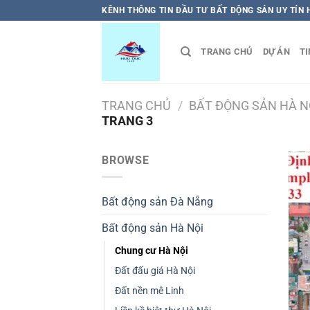
Bỏ
KÊNH THÔNG TIN ĐẦU TƯ BẤT ĐỘNG SẢN UY TÍN
qua
nội
TRANG CHỦ
DỰ ÁN
TI
dung
TRANG CHỦ
/
BẤT ĐỘNG SẢN HÀ N
TRANG 3
BROWSE
Bất động sản Đà Nẵng
Bất động sản Hà Nội
Chung cư Hà Nội
Đất đấu giá Hà Nội
Đất nền mê Linh