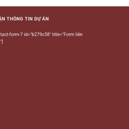
ẬN THÔNG TIN DỰ ÁN
tact-form-7 id="b279c58" title="Form liên
"]