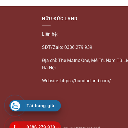
HỮU ĐỨC LAND
Liên hệ:
SĐT/Zalo: 0386.279.939
Địa chỉ: The Matrix One, Mễ Trì, Nam Từ L
Hà Nội
Website: https://huuducland.com/
Tải bảng giá
0386.279.939