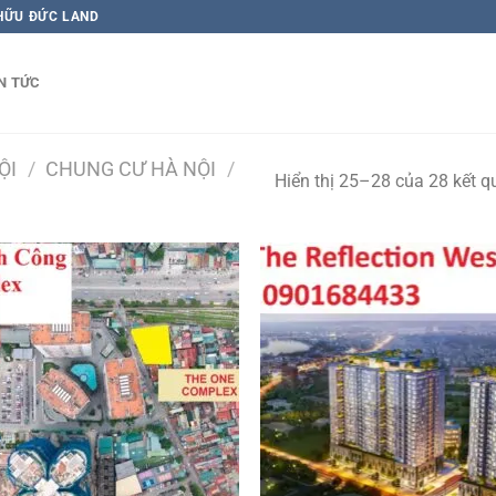
 HỮU ĐỨC LAND
N TỨC
ỘI
/
CHUNG CƯ HÀ NỘI
/
Hiển thị 25–28 của 28 kết q