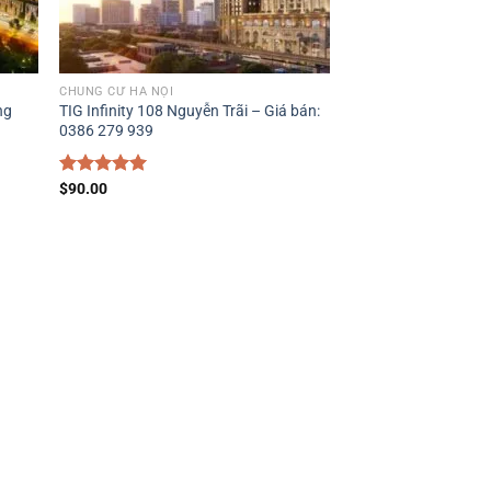
CHUNG CƯ HÀ NỘI
ng
TIG Infinity 108 Nguyễn Trãi – Giá bán:
0386 279 939
Được xếp
$
90.00
hạng
5.00
5 sao