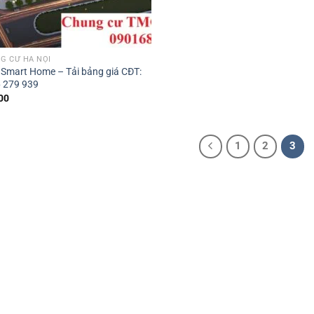
G CƯ HÀ NỘI
Smart Home – Tải bảng giá CĐT:
 279 939
00
1
2
3