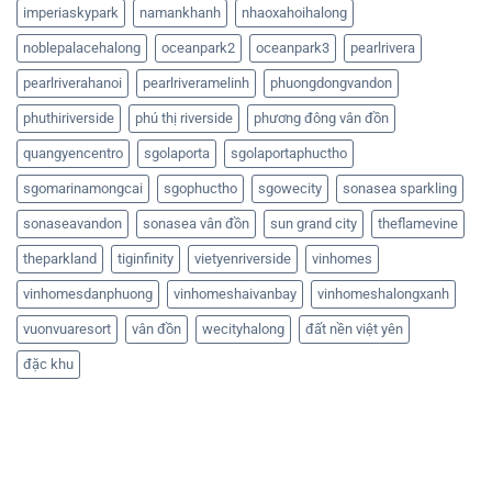
imperiaskypark
namankhanh
nhaoxahoihalong
noblepalacehalong
oceanpark2
oceanpark3
pearlrivera
pearlriverahanoi
pearlriveramelinh
phuongdongvandon
phuthiriverside
phú thị riverside
phương đông vân đồn
quangyencentro
sgolaporta
sgolaportaphuctho
sgomarinamongcai
sgophuctho
sgowecity
sonasea sparkling
sonaseavandon
sonasea vân đồn
sun grand city
theflamevine
theparkland
tiginfinity
vietyenriverside
vinhomes
vinhomesdanphuong
vinhomeshaivanbay
vinhomeshalongxanh
vuonvuaresort
vân đồn
wecityhalong
đất nền việt yên
đặc khu