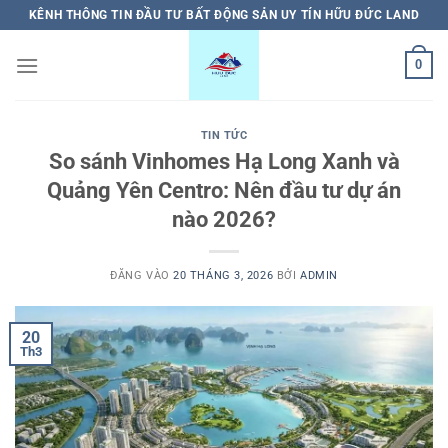
Bỏ
KÊNH THÔNG TIN ĐẦU TƯ BẤT ĐỘNG SẢN UY TÍN HỮU ĐỨC LAND
qua
nội
0
dung
TIN TỨC
So sánh Vinhomes Hạ Long Xanh và
Quảng Yên Centro: Nên đầu tư dự án
nào 2026?
ĐĂNG VÀO
20 THÁNG 3, 2026
BỞI
ADMIN
20
Th3