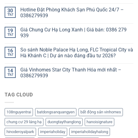
Hotline Đặt Phòng Khách Sạn Phú Quốc 24/7 –
30
Th7
0386279939
Giá Chung Cư Hạ Long Xanh | Giá bán: 0386 279
19
Th7
939
So sánh Noble Palace Hạ Long, FLC Tropical City và
16
Th7
Hà Khánh C | Dự án nào đáng đầu tư 2026?
Giá Vinhomes Star City Thanh Hóa mới nhất –
14
Th7
0386279939
TAG CLOUD
108nguyentrai
batdongsanquangyen
bất động sản vinhomes
chung cư 29 láng hạ
duongtaythanglong
hanoisignature
hinoderoyalpark
imperiaholiday
imperiaholidayhalong