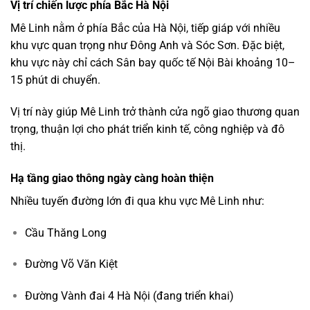
Vị
trí
chiến
lược
phía
Bắc
Hà
Nội
Mê
Linh
nằm
ở
phía
Bắc
của
Hà Nội
,
tiếp
giáp
với
nhiều
khu
vực
quan
trọng
như
Đông Anh
và
Sóc Sơn
.
Đặc
biệt,
khu
vực
này
chỉ
cách
Sân bay quốc tế Nội Bài
khoảng
10–
15
phút
di
chuyển.
Vị
trí
này
giúp
Mê
Linh
trở
thành
cửa
ngõ
giao
thương
quan
trọng,
thuận
lợi
cho
phát
triển
kinh
tế,
công
nghiệp
và
đô
thị.
Hạ
tầng
giao
thông
ngày
càng
hoàn
thiện
Nhiều
tuyến
đường
lớn
đi
qua
khu
vực
Mê
Linh
như:
Cầu Thăng Long
Đường Võ Văn Kiệt
Đường Vành đai 4 Hà Nội
(
đang
triển
khai)