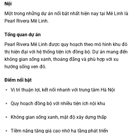
Nội
Một
trong
những
dự
án
nổi
bật
nhất
hiện
nay
tại
Mê
Linh
là
Pearl Rivera Mê Linh
.
Tổng
quan
dự
án
Pearl
Rivera
Mê
Linh
được
quy
hoạch
theo
mô
hình
khu
đô
thị
hiện
đại
với
hệ
thống
tiện
ích
đồng
bộ.
Dự
án
mang
đến
không
gian
sống
xanh,
thoáng
đãng
và
phù
hợp
với
xu
hướng
sống
ven
đô.
Điểm
nổi
bật
Vị
trí
thuận
lợi,
kết
nối
nhanh
với
trung
tâm
Hà
Nội
Quy
hoạch
đồng
bộ
với
nhiều
tiện
ích
nội
khu
Không
gian
sống
xanh,
mật
độ
xây
dựng
thấp
Tiềm
năng
tăng
giá
cao
nhờ
hạ
tầng
phát
triển