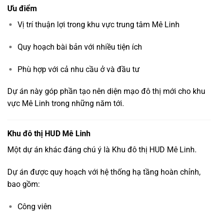
Ưu
điểm
Vị
trí
thuận
lợi
trong
khu
vực
trung
tâm
Mê
Linh
Quy
hoạch
bài
bản
với
nhiều
tiện
ích
Phù
hợp
với
cả
nhu
cầu
ở
và
đầu
tư
Dự
án
này
góp
phần
tạo
nên
diện
mạo
đô
thị
mới
cho
khu
vực
Mê
Linh
trong
những
năm
tới.
Khu
đô
thị
HUD
Mê
Linh
Một
dự
án
khác
đáng
chú
ý
là
Khu đô thị HUD Mê Linh
.
Dự
án
được
quy
hoạch
với
hệ
thống
hạ
tầng
hoàn
chỉnh,
bao
gồm:
Công
viên