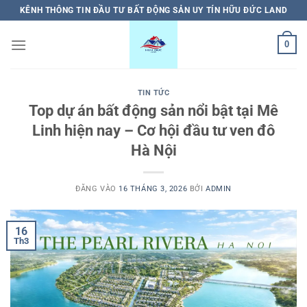
Bỏ
KÊNH THÔNG TIN ĐẦU TƯ BẤT ĐỘNG SẢN UY TÍN HỮU ĐỨC LAND
qua
nội
0
dung
TIN TỨC
Top dự án bất động sản nổi bật tại Mê
Linh hiện nay – Cơ hội đầu tư ven đô
Hà Nội
ĐĂNG VÀO
16 THÁNG 3, 2026
BỞI
ADMIN
16
Th3