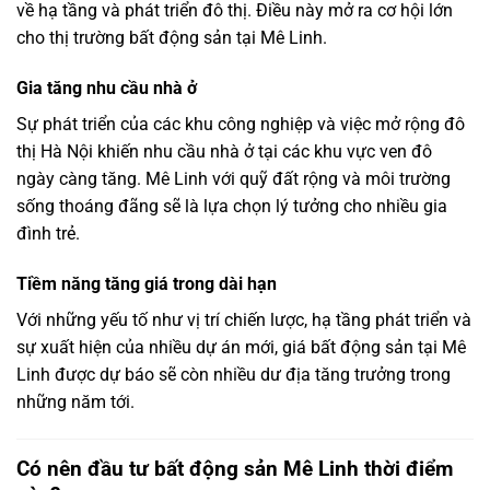
về
hạ
tầng
và
phát
triển
đô
thị.
Điều
này
mở
ra
cơ
hội
lớn
cho
thị
trường
bất
động
sản
tại
Mê
Linh.
Gia
tăng
nhu
cầu
nhà
ở
Sự
phát
triển
của
các
khu
công
nghiệp
và
việc
mở
rộng
đô
thị
Hà
Nội
khiến
nhu
cầu
nhà
ở
tại
các
khu
vực
ven
đô
ngày
càng
tăng.
Mê
Linh
với
quỹ
đất
rộng
và
môi
trường
sống
thoáng
đãng
sẽ
là
lựa
chọn
lý
tưởng
cho
nhiều
gia
đình
trẻ.
Tiềm
năng
tăng
giá
trong
dài
hạn
Với
những
yếu
tố
như
vị
trí
chiến
lược,
hạ
tầng
phát
triển
và
sự
xuất
hiện
của
nhiều
dự
án
mới,
giá
bất
động
sản
tại
Mê
Linh
được
dự
báo
sẽ
còn
nhiều
dư
địa
tăng
trưởng
trong
những
năm
tới.
Có
nên
đầu
tư
bất
động
sản
Mê
Linh
thời
điểm