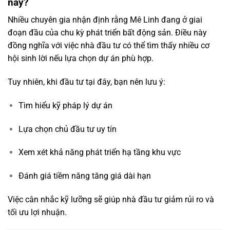
này?
Nhiều
chuyên
gia
nhận
định
rằng
Mê
Linh
đang
ở
giai
đoạn
đầu
của
chu
kỳ
phát
triển
bất
động
sản.
Điều
này
đồng
nghĩa
với
việc
nhà
đầu
tư
có
thể
tìm
thấy
nhiều
cơ
hội
sinh
lời
nếu
lựa
chọn
dự
án
phù
hợp.
Tuy
nhiên,
khi
đầu
tư
tại
đây,
bạn
nên
lưu
ý:
Tìm
hiểu
kỹ
pháp
lý
dự
án
Lựa
chọn
chủ
đầu
tư
uy
tín
Xem
xét
khả
năng
phát
triển
hạ
tầng
khu
vực
Đánh
giá
tiềm
năng
tăng
giá
dài
hạn
Việc
cân
nhắc
kỹ
lưỡng
sẽ
giúp
nhà
đầu
tư
giảm
rủi
ro
và
tối
ưu
lợi
nhuận.