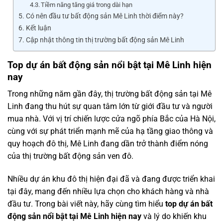
Tiềm năng tăng giá trong dài hạn
Có nên đầu tư bất động sản Mê Linh thời điểm này?
Kết luận
Cập nhật thông tin thị trường bất động sản Mê Linh
Top
dự
án
bất
động
sản
nổi
bật
tại
Mê
Linh
hiện
nay
Trong
những
năm
gần
đây,
thị
trường
bất
động
sản
tại
Mê
Linh
đang
thu
hút
sự
quan
tâm
lớn
từ
giới
đầu
tư
và
người
mua
nhà.
Với
vị
trí
chiến
lược
cửa
ngõ
phía
Bắc
của
Hà Nội
,
cùng
với
sự
phát
triển
mạnh
mẽ
của
hạ
tầng
giao
thông
và
quy
hoạch
đô
thị,
Mê
Linh
đang
dần
trở
thành
điểm
nóng
của
thị
trường
bất
động
sản
ven
đô.
Nhiều
dự
án
khu
đô
thị
hiện
đại
đã
và
đang
được
triển
khai
tại
đây,
mang
đến
nhiều
lựa
chọn
cho
khách
hàng
và
nhà
đầu
tư.
Trong
bài
viết
này,
hãy
cùng
tìm
hiểu
top
dự
án
bất
động
sản
nổi
bật
tại
Mê
Linh
hiện
nay
và
lý
do
khiến
khu