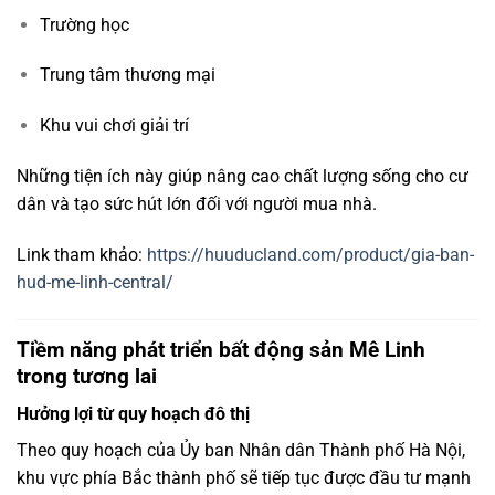
Trường
học
Trung
tâm
thương
mại
Khu
vui
chơi
giải
trí
Những
tiện
ích
này
giúp
nâng
cao
chất
lượng
sống
cho
cư
dân
và
tạo
sức
hút
lớn
đối
với
người
mua
nhà.
Link tham khảo:
https://huuducland.com/product/gia-ban-
hud-me-linh-central/
Tiềm
năng
phát
triển
bất
động
sản
Mê
Linh
trong
tương
lai
Hưởng
lợi
từ
quy
hoạch
đô
thị
Theo
quy
hoạch
của
Ủy ban Nhân dân Thành phố Hà Nội
,
khu
vực
phía
Bắc
thành
phố
sẽ
tiếp
tục
được
đầu
tư
mạnh