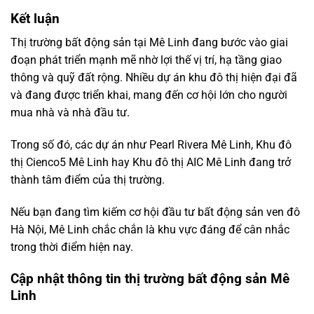
Kết
luận
Thị
trường
bất
động
sản
tại
Mê Linh
đang
bước
vào
giai
đoạn
phát
triển
mạnh
mẽ
nhờ
lợi
thế
vị
trí,
hạ
tầng
giao
thông
và
quỹ
đất
rộng.
Nhiều
dự
án
khu
đô
thị
hiện
đại
đã
và
đang
được
triển
khai,
mang
đến
cơ
hội
lớn
cho
người
mua
nhà
và
nhà
đầu
tư.
Trong
số
đó,
các
dự
án
như
Pearl Rivera Mê Linh
,
Khu đô
thị Cienco5 Mê Linh
hay
Khu đô thị AIC Mê Linh
đang
trở
thành
tâm
điểm
của
thị
trường.
Nếu
bạn
đang
tìm
kiếm
cơ
hội
đầu
tư
bất
động
sản
ven
đô
Hà
Nội,
Mê
Linh
chắc
chắn
là
khu
vực
đáng
để
cân
nhắc
trong
thời
điểm
hiện
nay.
Cập nhật thông tin thị trường bất động sản Mê
Linh