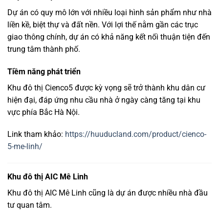
Dự
án
có
quy
mô
lớn
với
nhiều
loại
hình
sản
phẩm
như
nhà
liền
kề,
biệt
thự
và
đất
nền.
Với
lợi
thế
nằm
gần
các
trục
giao
thông
chính,
dự
án
có
khả
năng
kết
nối
thuận
tiện
đến
trung
tâm
thành
phố.
Tiềm
năng
phát
triển
Khu
đô
thị
Cienco5
được
kỳ
vọng
sẽ
trở
thành
khu
dân
cư
hiện
đại,
đáp
ứng
nhu
cầu
nhà
ở
ngày
càng
tăng
tại
khu
vực
phía
Bắc
Hà
Nội.
Link tham khảo:
https://huuducland.com/product/cienco-
5-me-linh/
Khu
đô
thị
AIC
Mê
Linh
Khu đô thị AIC Mê Linh
cũng
là
dự
án
được
nhiều
nhà
đầu
tư
quan
tâm.