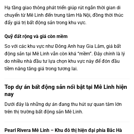
Hạ
tầng
giao
thông
phát
triển
giúp
rút
ngắn
thời
gian
di
chuyển
từ
Mê
Linh
đến
trung
tâm
Hà
Nội,
đồng
thời
thúc
đẩy
giá
trị
bất
động
sản
trong
khu
vực.
Quỹ
đất
rộng
và
giá
còn
mềm
So
với
các
khu
vực
như
Đông Anh
hay
Gia Lâm
,
giá
bất
động
sản
tại
Mê
Linh
vẫn
còn
khá “
mềm”.
Đây
chính
là
lý
do
nhiều
nhà
đầu
tư
lựa
chọn
khu
vực
này
để
đón
đầu
tiềm
năng
tăng
giá
trong
tương
lai.
Top
dự
án
bất
động
sản
nổi
bật
tại
Mê
Linh
hiện
nay
Dưới
đây
là
những
dự
án
đang
thu
hút
sự
quan
tâm
lớn
trên
thị
trường
bất
động
sản
Mê
Linh.
Pearl
Rivera
Mê
Linh –
Khu
đô
thị
hiện
đại
phía
Bắc
Hà