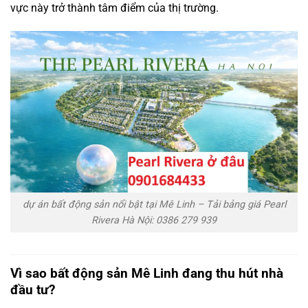
vực
này
trở
thành
tâm
điểm
của
thị
trường.
dự án bất động sản nổi bật tại Mê Linh – Tải bảng giá Pearl
Rivera Hà Nội: 0386 279 939
Vì
sao
bất
động
sản
Mê
Linh
đang
thu
hút
nhà
đầu
tư?