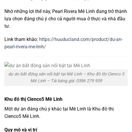
Nhờ
những
lợi
thế
này,
Pearl
Rivera
Mê
Linh
đang
trở
thành
lựa
chọn
đáng
chú
ý
cho
cả
người
mua
ở
thực
và
nhà
đầu
tư.
Link tham khảo:
https://huuducland.com/product/du-an-
pearl-rivera-me-linh/
dự án bất động sản nổi bật tại Mê Linh – Khu đô thị Cienco 5
Mê Linh – Tải bảng giá: 0386 279 939
Khu
đô
thị
Cienco5
Mê
Linh
Một
dự
án
đáng
chú
ý
khác
tại
Mê
Linh
là
Khu đô thị
Cienco5 Mê Linh
.
Quy
mô
và
vị
trí