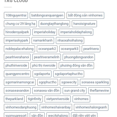
TAG CLOUD
108nguyentrai
batdongsanquangyen
bất động sản vinhomes
chung cư 29 láng hạ
duongtaythanglong
hanoisignature
hinoderoyalpark
imperiaholiday
imperiaholidayhalong
imperiaskypark
namankhanh
nhaoxahoihalong
noblepalacehalong
oceanpark2
oceanpark3
pearlrivera
pearlriverahanoi
pearlriveramelinh
phuongdongvandon
phuthiriverside
phú thị riverside
phương đông vân đồn
quangyencentro
sgolaporta
sgolaportaphuctho
sgomarinamongcai
sgophuctho
sgowecity
sonasea sparkling
sonaseavandon
sonasea vân đồn
sun grand city
theflamevine
theparkland
tiginfinity
vietyenriverside
vinhomes
vinhomesdanphuong
vinhomeshaivanbay
vinhomeshalongxanh
vuonvuaresort
vân đồn
wecityhalong
đất nền việt yên