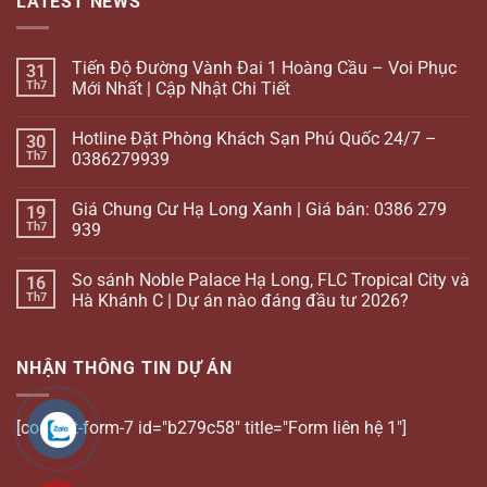
LATEST NEWS
Tiến Độ Đường Vành Đai 1 Hoàng Cầu – Voi Phục
31
Th7
Mới Nhất | Cập Nhật Chi Tiết
Hotline Đặt Phòng Khách Sạn Phú Quốc 24/7 –
30
Th7
0386279939
Giá Chung Cư Hạ Long Xanh | Giá bán: 0386 279
19
Th7
939
So sánh Noble Palace Hạ Long, FLC Tropical City và
16
Th7
Hà Khánh C | Dự án nào đáng đầu tư 2026?
NHẬN THÔNG TIN DỰ ÁN
[contact-form-7 id="b279c58" title="Form liên hệ 1"]