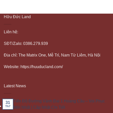
Hữu Đức Land
Liên hệ:
SĐT/Zalo: 0386.279.939
Địa chỉ: The Matrix One, Mễ Trì, Nam Từ Liêm, Hà Nội
Website: https://huuducland.com/
Latest News
Tiến Độ Đường Vành Đai 1 Hoàng Cầu – Voi Phục
31
Th7
Mới Nhất | Cập Nhật Chi Tiết