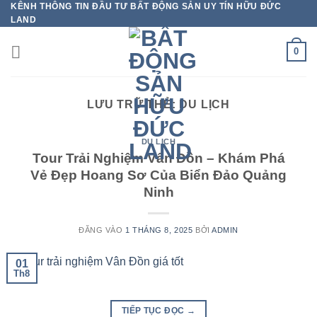
KÊNH THÔNG TIN ĐẦU TƯ BẤT ĐỘNG SẢN UY TÍN HỮU ĐỨC
Bỏ
LAND
qua
nội
0
dung
LƯU TRỮ THẺ:
DU LỊCH
DU LỊCH
Tour Trải Nghiệm Vân Đồn – Khám Phá
Vẻ Đẹp Hoang Sơ Của Biển Đảo Quảng
Ninh
ĐĂNG VÀO
1 THÁNG 8, 2025
BỞI
ADMIN
01
Th8
TIẾP TỤC ĐỌC
→