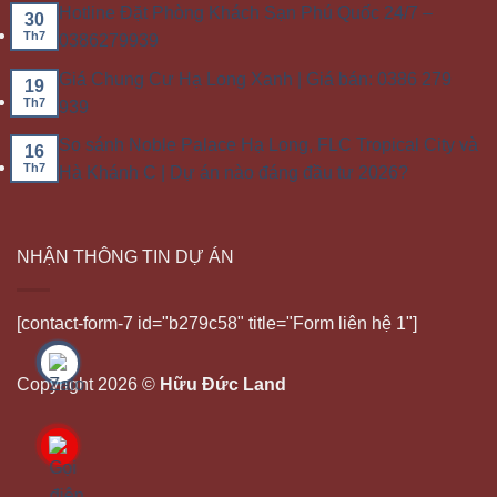
Hotline Đặt Phòng Khách Sạn Phú Quốc 24/7 –
30
Th7
0386279939
Giá Chung Cư Hạ Long Xanh | Giá bán: 0386 279
19
Th7
939
So sánh Noble Palace Hạ Long, FLC Tropical City và
16
Th7
Hà Khánh C | Dự án nào đáng đầu tư 2026?
NHẬN THÔNG TIN DỰ ÁN
[contact-form-7 id="b279c58" title="Form liên hệ 1"]
Copyright 2026 ©
Hữu Đức Land