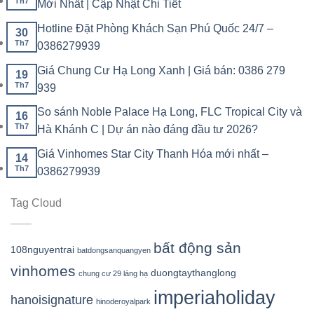
Th7
Mới Nhất | Cập Nhật Chi Tiết
Hotline Đặt Phòng Khách Sạn Phú Quốc 24/7 –
30
Th7
0386279939
Giá Chung Cư Hạ Long Xanh | Giá bán: 0386 279
19
Th7
939
So sánh Noble Palace Hạ Long, FLC Tropical City và
16
Th7
Hà Khánh C | Dự án nào đáng đầu tư 2026?
Giá Vinhomes Star City Thanh Hóa mới nhất –
14
Th7
0386279939
Tag Cloud
bất động sản
108nguyentrai
batdongsanquangyen
vinhomes
duongtaythanglong
chung cư 29 láng hạ
imperiaholiday
hanoisignature
hinoderoyalpark