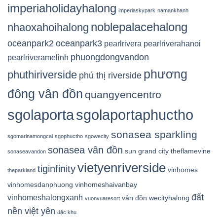
imperiaholidayhalong
imperiaskypark
namankhanh
noblepalacehalong
nhaoxahoihalong
oceanpark2
oceanpark3
pearlrivera
pearlriverahanoi
phuongdongvandon
pearlriveramelinh
phương
phuthiriverside
phú thị riverside
đông vân đồn
quangyencentro
sgolaporta
sgolaportaphuctho
sonasea sparkling
sgomarinamongcai
sgophuctho
sgowecity
sonasea vân đồn
sun grand city
theflamevine
sonaseavandon
vietyenriverside
tiginfinity
vinhomes
theparkland
vinhomesdanphuong
vinhomeshaivanbay
đất
vinhomeshalongxanh
vân đồn
wecityhalong
vuonvuaresort
nền việt yên
đặc khu